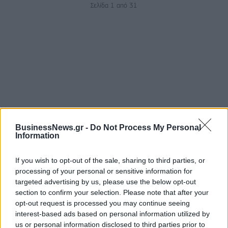
Σελίδα 1 από 31
ΡΟΗ ΕΙΔΗΣΕΩΝ
BusinessNews.gr -
Do Not Process My Personal
Information
If you wish to opt-out of the sale, sharing to third parties, or
ΥΠΑΑΤ: Επιπλέον 12,5 εκατ. ευρώ στις Περιφέρειες
processing of your personal or sensitive information for
για την ενίσχυση της βιοασφάλειας
targeted advertising by us, please use the below opt-out
07/08/2026 - 17:02
ΟΙΚΟΝΟΜΙΑ
section to confirm your selection. Please note that after your
opt-out request is processed you may continue seeing
Deloitte Ελλάδος: Χρηματοοικονομικός σύμβουλος
interest-based ads based on personal information utilized by
της ΔΕΗ για την είσοδο στην πολωνική αγορά
us or personal information disclosed to third parties prior to