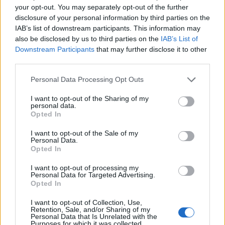
ενέργειας
your opt-out. You may separately opt-out of the further
07/08/2026 - 16:38
ΕΠΙΧΕΙΡΗΣΕΙΣ
disclosure of your personal information by third parties on the
IAB’s list of downstream participants. This information may
Στρατηγική επένδυση του EFA GROUP στη Fractal
also be disclosed by us to third parties on the
IAB’s List of
για την ανάπτυξη προηγμένων αμυντικών
Downstream Participants
that may further disclose it to other
τεχνολογιών
third parties.
07/08/2026 - 16:11
ΕΠΙΧΕΙΡΗΣΕΙΣ
Personal Data Processing Opt Outs
Συνάλλαγμα: Το ευρώ ενισχύεται 0,08%, στα
1,1534 δολάρια
I want to opt-out of the Sharing of my
personal data.
07/08/2026 - 15:45
ΟΙΚΟΝΟΜΙΑ
Opted In
Χρηματιστήριο: Στις 2.623,19 μονάδες ο Γενικός
I want to opt-out of the Sale of my
Personal Data.
Δείκτης Τιμών, με άνοδο 0,57%
Opted In
07/08/2026 - 15:21
ΟΙΚΟΝΟΜΙΑ
I want to opt-out of processing my
Νέο κύμα καύσωνα στην Ευρώπη – Θερμοκρασίες
Personal Data for Targeted Advertising.
Opted In
άνω των 40°C σε Ιταλία, Ισπανία και Βαλκάνια
07/08/2026 - 14:58
ΚΟΣΜΟΣ
I want to opt-out of Collection, Use,
Retention, Sale, and/or Sharing of my
Personal Data that Is Unrelated with the
Fourlis: Συμφωνία για την πώληση συμμετοχής στο
Purposes for which it was collected.