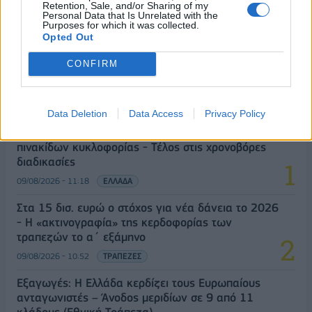
Retention, Sale, and/or Sharing of my
Personal Data that Is Unrelated with the
Purposes for which it was collected.
Opted Out
CONFIRM
ΔΗΜΟΦΙΛΗ
Data Deletion
Data Access
Privacy Policy
Υπ. Μεταφορών: Οριστική λύση στο ζήτημα των
πινακίδων κυκλοφορίας - Τέλος στις χρονοβόρες
διαδικασίες
09/08/2026 - 11:18
ΕΛΛΑΔΑ
Στα 15 δισ. ευρώ ο στόχος για νέα δάνεια το 2026
- Η «ακτινογραφία» της κερδοφορίας των
τραπεζών το α΄ εξάμηνο
09/08/2026 - 10:52
ΤΡΑΠΕΖΕΣ
Εξαγωγές: Η Ελλάδα κερδίζει τους Ευρωπαίους
ανταγωνιστές – Άνοδος μεριδίων σε 9 από 11
κλάδους (Εθνική Τράπεζα)