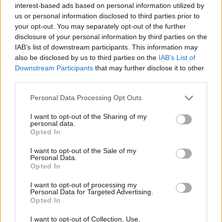
interest-based ads based on personal information utilized by
09/08/2026 - 12:33
ΕΛΛΑΔΑ
us or personal information disclosed to third parties prior to
Από τη Δυτική Αττική στη Νότια Γαλλία : Οι εμπειρίες
your opt-out. You may separately opt-out of the further
Ελλήνων και Γάλλων πυροσβεστών από τα πύρινα
disclosure of your personal information by third parties on the
μέτωπα
IAB’s list of downstream participants. This information may
also be disclosed by us to third parties on the
IAB’s List of
09/08/2026 - 12:08
ΚΟΣΜΟΣ
Downstream Participants
that may further disclose it to other
third parties.
Δεύτερη πηγή εισοδήματος για τους επαγγελματίες
ψαράδες ο αλιευτικός τουρισμός
Personal Data Processing Opt Outs
09/08/2026 - 12:08
ΤΟΥΡΙΣΜΟΣ
I want to opt-out of the Sharing of my
Τ. Θεοδωρικάκος: Η ενίσχυση της βιομηχανίας
personal data.
Opted In
διασφαλίζει την ανάπτυξη, την ασφάλεια και
καλύτερους μισθούς
I want to opt-out of the Sale of my
09/08/2026 - 11:43
ΠΟΛΙΤΙΚΗ
Personal Data.
Opted In
Υπ. Μεταφορών: Οριστική λύση στο ζήτημα των
ΟΛΕΣ ΟΙ ΕΙΔΗΣΕΙΣ
I want to opt-out of processing my
πινακίδων κυκλοφορίας - Τέλος στις χρονοβόρες
Personal Data for Targeted Advertising.
διαδικασίες
Opted In
09/08/2026 - 11:18
ΕΛΛΑΔΑ
I want to opt-out of Collection, Use,