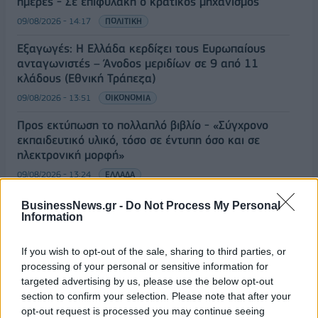
ημέρες - Σε επιφυλακή ο κρατικός μηχανισμός
09/08/2026 - 14:17
ΠΟΛΙΤΙΚΗ
Εξαγωγές: Η Ελλάδα κερδίζει τους Ευρωπαίους
ανταγωνιστές – Άνοδος μεριδίων σε 9 από 11
κλάδους (Εθνική Τράπεζα)
09/08/2026 - 13:51
ΟΙΚΟΝΟΜΙΑ
Προς εκτύπωση το πολλαπλό βιβλίο - «Σύγχρονο
εκπαιδευτικό υλικό, τόσο σε έντυπη όσο και σε
ηλεκτρονική μορφή»
09/08/2026 - 13:24
ΕΛΛΑΔΑ
Γερμανία: Το Βερολίνο θα επεκτείνει την έρευνα για
BusinessNews.gr -
Do Not Process My Personal
την ασφάλεια από τα drones μετά το περιστατικό σε
Information
αεροδρόμιο
If you wish to opt-out of the sale, sharing to third parties, or
09/08/2026 - 12:57
ΚΟΣΜΟΣ
processing of your personal or sensitive information for
Αυξημένη η επιβατική κίνηση από το λιμάνι του
targeted advertising by us, please use the below opt-out
Πειραιά – Περίπου 60.000 ταξίδεψαν Παρασκευή
section to confirm your selection. Please note that after your
και Σάββατο
opt-out request is processed you may continue seeing