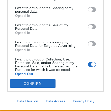
Νέο κύμα καύσωνα στην Ευρώπη – Θερμοκρασίες
I want to opt-out of the Sharing of my
άνω των 40°C σε Ιταλία, Ισπανία και Βαλκάνια
personal data.
Opted In
07/08/2026 - 14:58
ΚΟΣΜΟΣ
I want to opt-out of the Sale of my
Fourlis: Συμφωνία για την πώληση συμμετοχής στο
Personal Data.
Sofia South Ring Mall έναντι 49,35 εκατ. ευρώ
Opted In
07/08/2026 - 14:39
ΕΠΙΧΕΙΡΗΣΕΙΣ
I want to opt-out of processing my
Personal Data for Targeted Advertising.
ΥΠΠΟ: Επιχορηγήσεις 1.106.000 ευρώ για την
Opted In
ενίσχυση των Πολυθεματικών Φεστιβάλ σε όλη την
Ελλάδα
I want to opt-out of Collection, Use,
Retention, Sale, and/or Sharing of my
07/08/2026 - 14:34
ΟΙΚΟΝΟΜΙΑ
Personal Data that Is Unrelated with the
Purposes for which it was collected.
Opted Out
Άρειος Πάγος- Ε. Μπακέλας: Δεν ανασύρεται από το
αρχείο η υπόθεση των υποκλοπών
CONFIRM
07/08/2026 - 14:11
ΕΛΛΑΔΑ
Σαουδική Αραβία, Τουρκία και Πακιστάν
Data Deletion
Data Access
Privacy Policy
υπογράφουν κοινή αμυντική συμφωνία
07/08/2026 - 13:47
ΚΟΣΜΟΣ