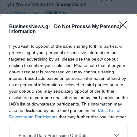
για την ενίσχυση της βιοασφάλειας
07/08/2026 - 17:02
ΟΙΚΟΝΟΜΙΑ
Deloitte Ελλάδος: Χρηματοοικονομικός σύμβουλος
BusinessNews.gr -
Do Not Process My Personal
της ΔΕΗ για την είσοδο στην πολωνική αγορά
Information
ενέργειας
07/08/2026 - 16:38
ΕΠΙΧΕΙΡΗΣΕΙΣ
If you wish to opt-out of the sale, sharing to third parties, or
processing of your personal or sensitive information for
Στρατηγική επένδυση του EFA GROUP στη Fractal
targeted advertising by us, please use the below opt-out
για την ανάπτυξη προηγμένων αμυντικών
section to confirm your selection. Please note that after your
τεχνολογιών
opt-out request is processed you may continue seeing
interest-based ads based on personal information utilized by
07/08/2026 - 16:11
ΕΠΙΧΕΙΡΗΣΕΙΣ
us or personal information disclosed to third parties prior to
Συνάλλαγμα: Το ευρώ ενισχύεται 0,08%, στα
your opt-out. You may separately opt-out of the further
1,1534 δολάρια
disclosure of your personal information by third parties on the
IAB’s list of downstream participants. This information may
07/08/2026 - 15:45
ΟΙΚΟΝΟΜΙΑ
also be disclosed by us to third parties on the
IAB’s List of
Χρηματιστήριο: Στις 2.623,19 μονάδες ο Γενικός
Downstream Participants
that may further disclose it to other
Δείκτης Τιμών, με άνοδο 0,57%
third parties.
07/08/2026 - 15:21
ΟΙΚΟΝΟΜΙΑ
Personal Data Processing Opt Outs