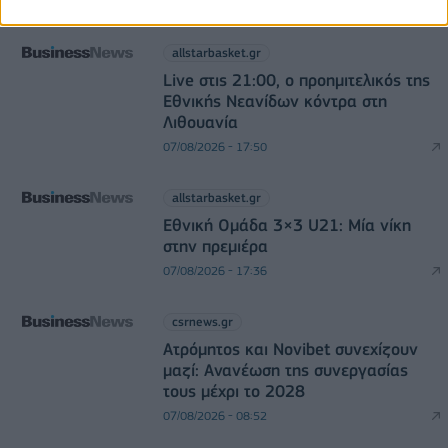
DIRECTION BUSINESS NETWORK
allstarbasket.gr
Live στις 21:00, ο προημιτελικός της
Εθνικής Νεανίδων κόντρα στη
Λιθουανία
07/08/2026 - 17:50
allstarbasket.gr
Εθνική Ομάδα 3×3 U21: Μία νίκη
στην πρεμιέρα
07/08/2026 - 17:36
csrnews.gr
Ατρόμητος και Novibet συνεχίζουν
μαζί: Ανανέωση της συνεργασίας
τους μέχρι το 2028
07/08/2026 - 08:52