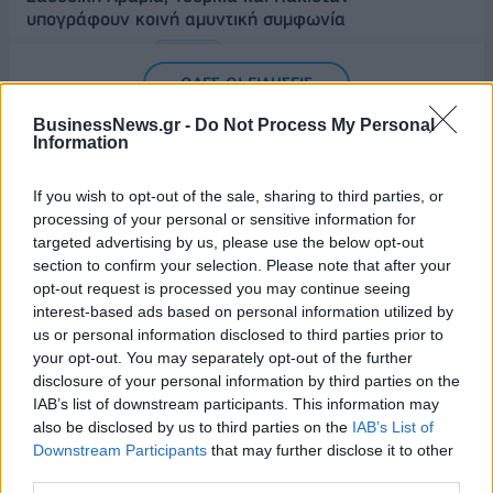
υπογράφουν κοινή αμυντική συμφωνία
07/08/2026 - 13:47
ΚΟΣΜΟΣ
ΟΛΕΣ ΟΙ ΕΙΔΗΣΕΙΣ
BusinessNews.gr -
Do Not Process My Personal
Information
If you wish to opt-out of the sale, sharing to third parties, or
processing of your personal or sensitive information for
targeted advertising by us, please use the below opt-out
section to confirm your selection. Please note that after your
opt-out request is processed you may continue seeing
ΔΗΜΟΦΙΛΗ
interest-based ads based on personal information utilized by
us or personal information disclosed to third parties prior to
your opt-out. You may separately opt-out of the further
Έρευνα ΕΟΤ: Η Ελλάδα στις κορυφαίες επιλογές
disclosure of your personal information by third parties on the
των Ευρωπαίων ταξιδιωτών
IAB’s list of downstream participants. This information may
also be disclosed by us to third parties on the
IAB’s List of
07/08/2026 - 10:56
ΤΟΥΡΙΣΜΟΣ
Downstream Participants
that may further disclose it to other
Υψηλός κίνδυνος πυρκαγιάς σήμερα σε Αττική,
third parties.