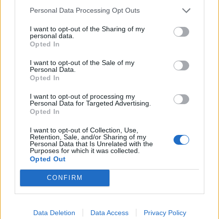
Κρήτη, Πελοπόννησο, Εύβοια και νησιά του Αιγαίου
Personal Data Processing Opt Outs
07/08/2026 - 08:30
ΕΛΛΑΔΑ
I want to opt-out of the Sharing of my
Χρ. Δήμας: «Προχωρούν τα έργα σε όλο το μήκος
personal data.
του ΒΟΑΚ»
Opted In
07/08/2026 - 09:50
ΠΟΛΙΤΙΚΗ
I want to opt-out of the Sale of my
Personal Data.
Πειραιάς: Κορυφώνεται η έξοδος των αδειούχων
Opted In
του Αυγούστου
I want to opt-out of processing my
07/08/2026 - 08:54
ΕΛΛΑΔΑ
Personal Data for Targeted Advertising.
Opted In
Χρηματιστήριο: Στις 2.618,95 μονάδες ο Γενικός
Δείκτης Τιμών, με άνοδο 0,40%
I want to opt-out of Collection, Use,
Retention, Sale, and/or Sharing of my
07/08/2026 - 13:07
ΟΙΚΟΝΟΜΙΑ
Personal Data that Is Unrelated with the
Purposes for which it was collected.
Opted Out
CONFIRM
Data Deletion
Data Access
Privacy Policy