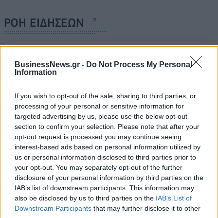
ΡΟΗ ΕΙΔΗΣΕΩΝ
Οι ελληνικές scale-ups επιχειρήσεις στρέφονται
στην ανάπτυξη - Μεγαλύτερη πρόκληση η
BusinessNews.gr -
Do Not Process My Personal
Information
προσέλκυση πελατών
06/08/2026 - 15:56
ΕΠΙΧΕΙΡΗΣΕΙΣ
If you wish to opt-out of the sale, sharing to third parties, or
processing of your personal or sensitive information for
Χρηματιστήριο: Στις 2.627,95 μονάδες ο Γενικός
targeted advertising by us, please use the below opt-out
Δείκτης Τιμών, με άνοδο 0,15%
section to confirm your selection. Please note that after your
06/08/2026 - 15:46
ΟΙΚΟΝΟΜΙΑ
opt-out request is processed you may continue seeing
interest-based ads based on personal information utilized by
ΥΠΑΑΤ: Αποζημιώσεις 38,1 εκατ. ευρώ σε
us or personal information disclosed to third parties prior to
κτηνοτρόφους για ευλογιά, πανώλη και αφθώδη
your opt-out. You may separately opt-out of the further
πυρετό
disclosure of your personal information by third parties on the
06/08/2026 - 15:33
ΟΙΚΟΝΟΜΙΑ
IAB’s list of downstream participants. This information may
also be disclosed by us to third parties on the
IAB’s List of
Στ. Παπασταύρου: Άμεσα αντιδιαβρωτικά έργα στη
Downstream Participants
that may further disclose it to other
Δυτική Αττική