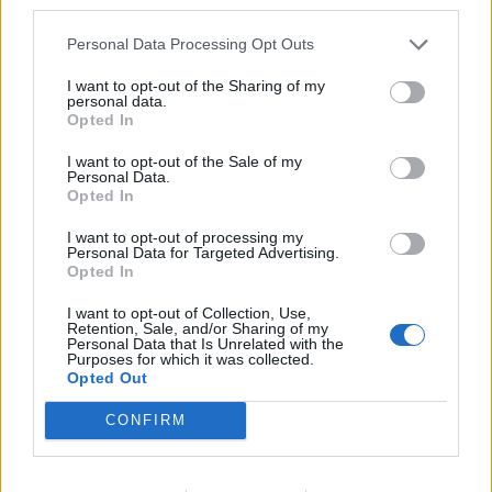
third parties.
06/08/2026 - 15:17
ΠΟΛΙΤΙΚΗ
Personal Data Processing Opt Outs
Συνάλλαγμα: Το ευρώ υποχωρεί κατά 0,11%, στα
1,1541 δολάρια
I want to opt-out of the Sharing of my
personal data.
06/08/2026 - 14:59
ΟΙΚΟΝΟΜΙΑ
Opted In
18η συνεχόμενη χρονιά για τον ΟΤΕ στη διεθνή
I want to opt-out of the Sale of my
σειρά δεικτών FTSE4Good
Personal Data.
Opted In
06/08/2026 - 14:40
ESG
I want to opt-out of processing my
Κ. Χατζηδάκης: Στον κάλαθο των αχρήστων οι
Personal Data for Targeted Advertising.
Opted In
αμφισβητήσεις για το καλώδιο της ηλεκτρικής
διασύνδεσης Ελλάδας-Κύπρου
I want to opt-out of Collection, Use,
06/08/2026 - 14:23
ΠΟΛΙΤΙΚΗ
Retention, Sale, and/or Sharing of my
Personal Data that Is Unrelated with the
Purposes for which it was collected.
Aegean: Νέο ιστορικό ρεκόρ με πάνω από 2 εκατ.
Opted Out
επιβάτες τον Ιούλιο
CONFIRM
06/08/2026 - 14:00
ΤΟΥΡΙΣΜΟΣ
Τ. Θεοδωρικάκος: “Στηρίζουμε την βιομηχανία για
μια οικονομία πιο ανταγωνιστική με καλύτερους