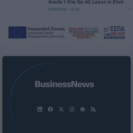
Aveda I One for All Leave in Elixir
22/07/2026 - 13:20