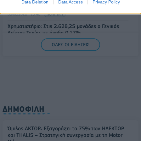
Data Deletion
Data Access
Privacy Policy
μισθούς”
06/08/2026 - 13:46
ΠΟΛΙΤΙΚΗ
Χρηματιστήριο: Στις 2.628,25 μονάδες ο Γενικός
Δείκτης Τιμών, με άνοδο 0,17%
06/08/2026 - 13:17
ΟΙΚΟΝΟΜΙΑ
ΟΛΕΣ ΟΙ ΕΙΔΗΣΕΙΣ
ΔΗΜΟΦΙΛΗ
Όμιλος AKTOR: Εξαγοράζει το 75% των ΗΛΕΚΤΩΡ
και THALIS – Στρατηγική συνεργασία με τη Motor