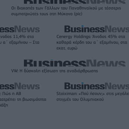
Οι διακοπές των Γάλλων του Παναθηναϊκού με τέσσερις
συμπατριώτες τους στη Μύκονο (pic)
Άνοδος 11,4% στα
Cenergy Holdings: Άνοδος 45% στα
υ α΄ εξαμήνου – Στα
καθαρά κέρδη του α΄ εξαμήνου, στα
εκατ. ευρώ
VW: Η δύσκολη εξίσωση της αναδιάρθρωσης
: Πώς η ΑΒ
Stoiximan: «Πού ήσουν;» στις μεγάλε
ατρέπει τη βιωσιμότητα
στιγμές του Ολυμπιακού
ράξη