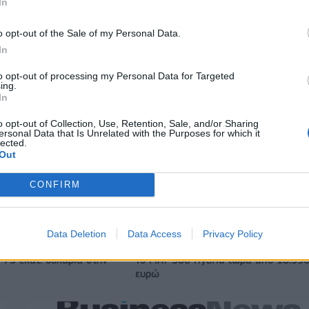
In
o opt-out of the Sale of my Personal Data.
Αλέξης Γιαννούλιας: Υποψήφιος Δήμαρχος στο Σικάγο ο άλλ
In
παίκτης του Πανιώνιου
to opt-out of processing my Personal Data for Targeted
ing.
In
ξαγοράζει το 75% των
ΔΕΗ: Ισχυρή ανάπτυξη στο α΄ εξάμη
LIS – Στρατηγική
2026 με προσαρμοσμένο EBITDA στα
o opt-out of Collection, Use, Retention, Sale, and/or Sharing
ersonal Data that Is Unrelated with the Purposes for which it
 Motor Oil
δισ. ευρώ
lected.
Out
CONFIRM
IAB Hellas: Νέα Διοικούσα Επιτροπή και νέο Διοικητικό Συμβ
- Πρόεδρος ο Γαληνός Γιαγλής
Data Deletion
Data Access
Privacy Policy
 75 εκατ. δολάρια στην
Το FIAT 500 Hybrid τώρα από 18.99
ευρώ