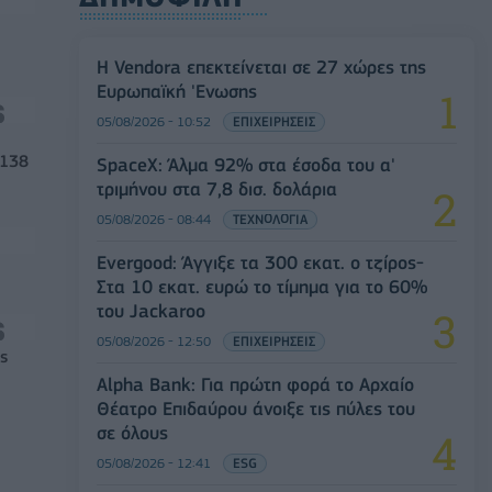
Η Vendora επεκτείνεται σε 27 χώρες της
Ευρωπαϊκή 'Ενωσης
05/08/2026 - 10:52
ΕΠΙΧΕΙΡΗΣΕΙΣ
 138
SpaceX: Άλμα 92% στα έσοδα του α'
τριμήνου στα 7,8 δισ. δολάρια
05/08/2026 - 08:44
ΤΕΧΝΟΛΟΓΙΑ
Evergood: Άγγιξε τα 300 εκατ. ο τζίρος-
Στα 10 εκατ. ευρώ το τίμημα για το 60%
του Jackaroo
05/08/2026 - 12:50
ΕΠΙΧΕΙΡΗΣΕΙΣ
ς
Alpha Bank: Για πρώτη φορά το Αρχαίο
Θέατρο Επιδαύρου άνοιξε τις πύλες του
σε όλους
05/08/2026 - 12:41
ESG