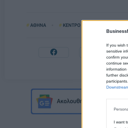
ΑΘΗΝΑ
ΚΕΝΤΡΟ
ΝΕΚΡΟΣ
Business
If you wish 
sensitive in
confirm you
continue se
information 
further disc
participants
Downstream 
Persona
I want t