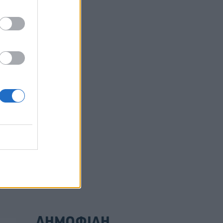
οτε
νο
 1,2
ούλιο
0
ΔΗΜΟΦΙΛΗ