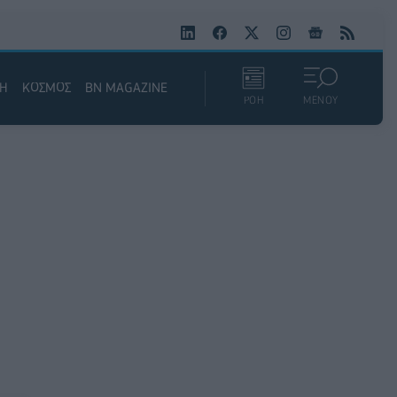
ΚΗ
ΚΟΣΜΟΣ
BN MAGAZINE
ΡΟΗ
ΜΕΝΟΥ