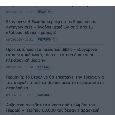
ημέρες - Σε επιφυλακή ο κρατικός μηχανισμός
09/08/2026 - 14:17
ΠΟΛΙΤΙΚΗ
Εξαγωγές: Η Ελλάδα κερδίζει τους Ευρωπαίους
ανταγωνιστές – Άνοδος μεριδίων σε 9 από 11
κλάδους (Εθνική Τράπεζα)
09/08/2026 - 13:51
ΟΙΚΟΝΟΜΙΑ
Προς εκτύπωση το πολλαπλό βιβλίο - «Σύγχρονο
εκπαιδευτικό υλικό, τόσο σε έντυπη όσο και σε
ηλεκτρονική μορφή»
09/08/2026 - 13:24
ΕΛΛΑΔΑ
Γερμανία: Το Βερολίνο θα επεκτείνει την έρευνα για
την ασφάλεια από τα drones μετά το περιστατικό σε
αεροδρόμιο
09/08/2026 - 12:57
ΚΟΣΜΟΣ
Αυξημένη η επιβατική κίνηση από το λιμάνι του
Πειραιά – Περίπου 60.000 ταξίδεψαν Παρασκευή