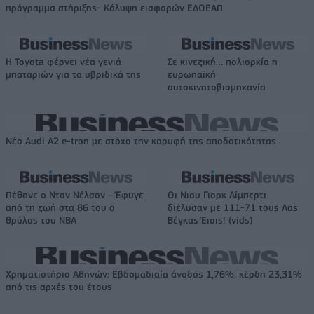
πρόγραμμα στήριξης- Κάλυψη εισφορών ΕΔΟΕΑΠ
Η Toyota φέρνει νέα γενιά
Σε κινεζική… πολιορκία η
μπαταριών για τα υβριδικά της
ευρωπαϊκή
αυτοκινητοβιομηχανία
Νέο Audi A2 e-tron με στόχο την κορυφή της αποδοτικότητας
Πέθανε ο Ντον Νέλσον – Έφυγε
Οι Νιου Γιορκ Λίμπερτι
από τη ζωή στα 86 του ο
διέλυσαν με 111-71 τους Λας
θρύλος του NBA
Βέγκας Έισις! (vids)
Χρηματιστήριο Αθηνών: Εβδομαδιαία άνοδος 1,76%, κέρδη 23,31%
από τις αρχές του έτους