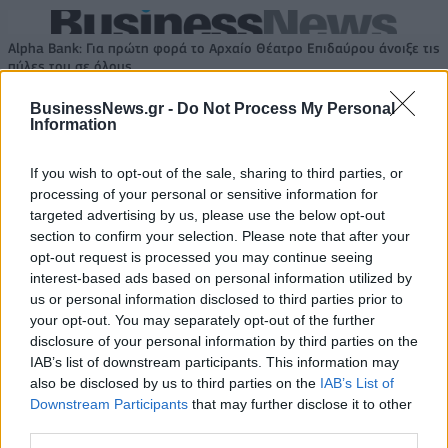
Alpha Bank: Για πρώτη φορά το Αρχαίο Θέατρο Επιδαύρου άνοιξε τις
πύλες του σε όλους
BusinessNews.gr -
Do Not Process My Personal
Information
If you wish to opt-out of the sale, sharing to third parties, or
ΠΕΡΙΣΣΌΤΕΡΑ ΣΕ ΑΥΤΉ ΤΗΝ ΚΑΤΗΓΟΡΊΑ
processing of your personal or sensitive information for
targeted advertising by us, please use the below opt-out
section to confirm your selection. Please note that after your
opt-out request is processed you may continue seeing
interest-based ads based on personal information utilized by
us or personal information disclosed to third parties prior to
your opt-out. You may separately opt-out of the further
disclosure of your personal information by third parties on the
Δυνατότητα διαγραφής
Καμμένος: Τσίπρας -
IAB’s list of downstream participants. This information may
παλαιών οφειλών
Μακρόν συζήτησαν για την
also be disclosed by us to third parties on the
IAB’s List of
ασφαλισμένων δίνει ν/σ
κατασκευή φρεγατών στην
Downstream Participants
that may further disclose it to other
του υπ. Εργασίας
Ελλάδα
third parties.
25/04/2018 - 03:00
25/04/2018 - 03:00