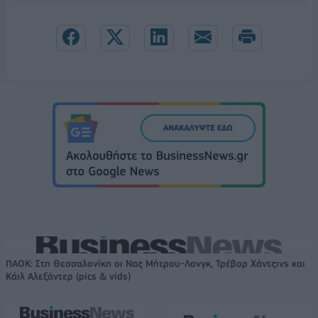
ΠΑΟΚ: Στη Θεσσαλονίκη οι Ναζ Μήτρου-Λονγκ, Τρέβορ Χάντζινς και
Κάιλ Αλεξάντερ (pics & vids)