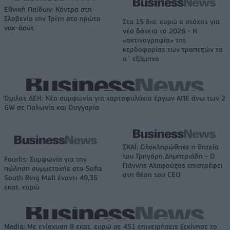
Εθνική Παίδων: Κόντρα στη
Σλοβενία την Τρίτη στο πρώτο
Στα 15 δισ. ευρώ ο στόχος για
νοκ-άουτ
νέα δάνεια το 2026 - Η
«ακτινογραφία» της
κερδοφορίας των τραπεζών το
α΄ εξάμηνο
Όμιλος ΔΕΗ: Νέα συμφωνία για χαρτοφυλάκιο έργων ΑΠΕ άνω των 2
GW σε Πολωνία και Ουγγαρία
ΣΚΑΪ: Ολοκληρώθηκε η θητεία
του Γρηγόρη Δημητριάδη - Ο
Fourlis: Συμφωνία για την
Γιάννης Αλαφούζος επιστρέφει
πώληση συμμετοχής στο Sofia
στη θέση του CEO
South Ring Mall έναντι 49,35
εκατ. ευρώ
Media: Με ενίσχυση 8 εκατ. ευρώ σε 451 επιχειρήσεις ξεκίνησε το