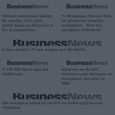
Ελληνική Αναπτυξιακή Τράπεζα:
Υπ. Μεταφορών: Οριστική λύση
Με «προίκα» 2 δισ. ευρώ
στο ζήτημα των πινακίδων
ανοίγει δρόμο για δάνεια έως 5
κυκλοφορίας - Τέλος στις
δισ. σε μικρομεσαίες
χρονοβόρες διαδικασίες
Η Chery επενδύει 75 εκατ. δολάρια στην KG Mobility
Το FIAT 500 Hybrid τώρα από
Ατρόμητος και Novibet
18.990 ευρώ
συνεχίζουν μαζί: Ανανέωση της
συνεργασίας τους μέχρι το
2028
18η συνεχόμενη χρονιά για τον ΟΤΕ στη διεθνή σειρά δεικτών
FTSE4Good