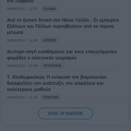
και Σάββατο
09/08/2026 - 12:33
ΕΛΛΑΔΑ
Από τη Δυτική Αττική στη Νότια Γαλλία : Οι εμπειρίες
Ελλήνων και Γάλλων πυροσβεστών από τα πύρινα
μέτωπα
09/08/2026 - 12:08
ΚΟΣΜΟΣ
Δεύτερη πηγή εισοδήματος για τους επαγγελματίες
ψαράδες ο αλιευτικός τουρισμός
09/08/2026 - 12:08
ΤΟΥΡΙΣΜΟΣ
Τ. Θεοδωρικάκος: Η ενίσχυση της βιομηχανίας
διασφαλίζει την ανάπτυξη, την ασφάλεια και
καλύτερους μισθούς
09/08/2026 - 11:43
ΠΟΛΙΤΙΚΗ
Υπ. Μεταφορών: Οριστική λύση στο ζήτημα των
ΟΛΕΣ ΟΙ ΕΙΔΗΣΕΙΣ
πινακίδων κυκλοφορίας - Τέλος στις χρονοβόρες
διαδικασίες
09/08/2026 - 11:18
ΕΛΛΑΔΑ