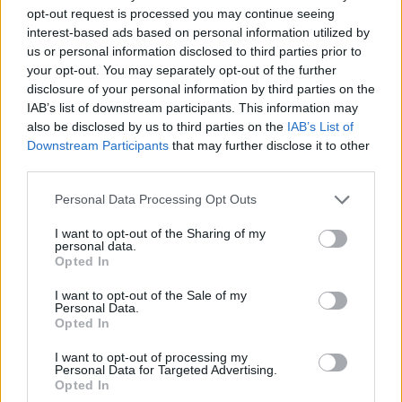
Η Toyota φέρνει νέα γενιά
Σε κινεζική… πολιορκία η
opt-out request is processed you may continue seeing
μπαταριών για τα υβριδικά της
ευρωπαϊκή
interest-based ads based on personal information utilized by
αυτοκινητοβιομηχανία
us or personal information disclosed to third parties prior to
your opt-out. You may separately opt-out of the further
disclosure of your personal information by third parties on the
Νέο Audi A2 e-tron με στόχο την κορυφή της αποδοτικότητας
IAB’s list of downstream participants. This information may
also be disclosed by us to third parties on the
IAB’s List of
Downstream Participants
that may further disclose it to other
third parties.
Ευρωπαϊκό Κορασίδων: Άνετη
Γιαννακόπουλος: «Όταν σου
νίκη της Ελλάδας στην
ρίχνουν μια πέτρα, τους
Personal Data Processing Opt Outs
πρεμιέρα, 78-36 την Ιρλανδία
καταστρέφεις» (vid)
I want to opt-out of the Sharing of my
personal data.
Opted In
ΕΛΣΤΑΤ: Στο 3,4% υποχώρησε ο πληθωρισμός τον Ιούλιο
I want to opt-out of the Sale of my
Personal Data.
Opted In
I want to opt-out of processing my
Χρηματοδότηση 8 εκατ. ευρώ
Metlen: Ρεκόρ EBITDA στο α'
Personal Data for Targeted Advertising.
σε 843 μέσα ενημέρωσης-
εξάμηνο, στα 550 εκατ. ευρώ –
Opted In
Ξεκίνησε το πενταετές
Καθαρά κέρδη 313 εκατ. ευρώ