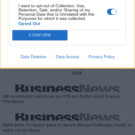
πρόγραμμα ενίσχυσης του
I want to opt-out of Collection, Use,
Retention, Sale, and/or Sharing of my
Τύπου
Personal Data that Is Unrelated with the
Purposes for which it was collected.
Opted Out
Η Chery επενδύει 75 εκατ. δολάρια στην KG Mobility
CONFIRM
Data Deletion
Data Access
Privacy Policy
Το FIAT 500 Hybrid τώρα από
Ατρόμητος και Novibet
18.990 ευρώ
συνεχίζουν μαζί: Ανανέωση της
συνεργασίας τους μέχρι το
2028
18η συνεχόμενη χρονιά για τον ΟΤΕ στη διεθνή σειρά δεικτών
FTSE4Good
Alpha Bank: Για πρώτη φορά το Αρχαίο Θέατρο Επιδαύρου άνοιξε τις
πύλες του σε όλους