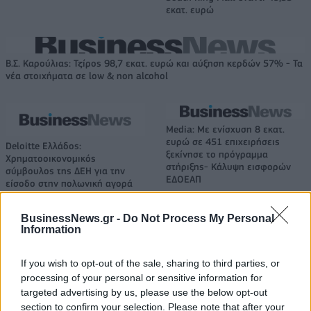
εκατ. ευρώ
Β.Σ. Καρούλιας: Τζίρος 98,7 εκατ. ευρώ και αύξηση κερδών 57% - Τα
νέα στοιχήματα σε low & non alcohol
Media: Με ενίσχυση 8 εκατ.
ευρώ σε 451 επιχειρήσεις
Deloitte Ελλάδος:
ξεκίνησε το πρόγραμμα
Χρηματοοικονομικός
στήριξης- Κάλυψη εισφορών
σύμβουλος της ΔΕΗ για την
ΕΔΟΕΑΠ
είσοδο στην πολωνική αγορά
ενέργειας
BusinessNews.gr -
Do Not Process My Personal
Information
IAB Hellas: Νέα Διοικούσα Επιτροπή και νέο Διοικητικό Συμβούλιο -
Πρόεδρος ο Γαληνός Γιαγλής
If you wish to opt-out of the sale, sharing to third parties, or
processing of your personal or sensitive information for
targeted advertising by us, please use the below opt-out
section to confirm your selection. Please note that after your