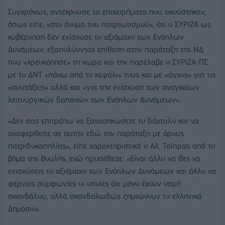
Συγχρόνως, αντέκρουσε τα επιχειρήματα που ακούστηκαν,
όπως είπε, «στο όνομα του πατριωτισμού», ότι ο ΣΥΡΙΖΑ ως
κυβέρνηση δεν ενίσχυσε το αξιόμαχο των Ενόπλων
Δυνάμεων, εξαπολύοντας επίθεση στην παράταξη της ΝΔ
που «χρεοκόπησε» τη χώρα και την παρέλαβε ο ΣΥΡΙΖΑ-ΠΣ
με το ΔΝΤ «πάνω από το κεφάλι» τους και με «άγχος» για τις
«συντάξεις» αλλά και «για την ενίσχυση των αναγκαίων
λειτουργικών δαπανών των Ενόπλων Δυνάμεων».
«Δεν σας επιτρέπω να ξανασηκώσετε το δάχτυλο και να
αναφερθείτε σε αυτήν εδώ την παράταξη με όρους
πατριδοκαπηλίας», είπε χαρακτηριστικά ο Αλ. Τσίπρας από το
βήμα της Βουλής, ενώ προσέθεσε: «Είναι άλλο να θες να
ενισχύσεις το αξιόμαχο των Ενόπλων Δυνάμεων και άλλο να
φέρνεις συμφωνίες οι οποίες όχι μόνο έχουν οσμή
σκανδάλου, αλλά σκανδαλωδώς ζημιώνουν το ελληνικό
Δημόσιο».