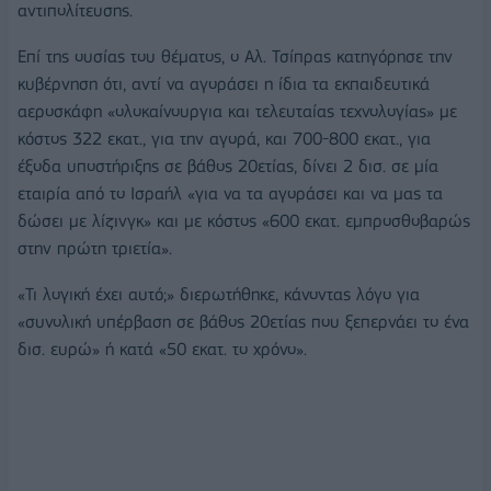
αντιπολίτευσης.
Επί της ουσίας του θέματος, ο Αλ. Τσίπρας κατηγόρησε την
κυβέρνηση ότι, αντί να αγοράσει η ίδια τα εκπαιδευτικά
αεροσκάφη «ολοκαίνουργια και τελευταίας τεχνολογίας» με
κόστος 322 εκατ., για την αγορά, και 700-800 εκατ., για
έξοδα υποστήριξης σε βάθος 20ετίας, δίνει 2 δισ. σε μία
εταιρία από το Ισραήλ «για να τα αγοράσει και να μας τα
δώσει με λίζινγκ» και με κόστος «600 εκατ. εμπροσθοβαρώς
στην πρώτη τριετία».
«Τι λογική έχει αυτό;» διερωτήθηκε, κάνοντας λόγο για
«συνολική υπέρβαση σε βάθος 20ετίας που ξεπερνάει το ένα
δισ. ευρώ» ή κατά «50 εκατ. το χρόνο».