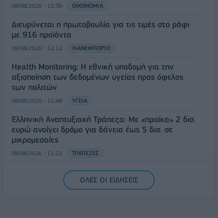
08/08/2026 - 12:36
ΟΙΚΟΝΟΜΙΑ
Διευρύνεται η πρωτοβουλία για τις τιμές στο ράφι
με 916 προϊόντα
08/08/2026 - 12:12
ΛΙΑΝΕΜΠΟΡΙΟ
Health Monitoring: Η εθνική υποδομή για την
αξιοποίηση των δεδομένων υγείας προς όφελος
των πολιτών
08/08/2026 - 11:48
ΥΓΕΙΑ
Ελληνική Αναπτυξιακή Τράπεζα: Με «προίκα» 2 δισ.
ευρώ ανοίγει δρόμο για δάνεια έως 5 δισ. σε
μικρομεσαίες
08/08/2026 - 11:22
ΤΡΑΠΕΖΕΣ
5G παντού, 6G στον ορίζοντα: Πού βρίσκεται η
ΟΛΕΣ ΟΙ ΕΙΔΗΣΕΙΣ
Ελλάδα στη μεγάλη τεχνολογική μετάβαση
08/08/2026 - 10:54
ΤΕΧΝΟΛΟΓΙΑ