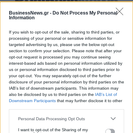
Alpha Bank: Για πρώτη φορά το Αρχαίο Θέατρο Επιδαύρου άνοιξε τις
BusinessNews.gr -
Do Not Process My Personal
πύλες του σε όλους
Information
If you wish to opt-out of the sale, sharing to third parties, or
processing of your personal or sensitive information for
targeted advertising by us, please use the below opt-out
ΠΕΡΙΣΣΌΤΕΡΑ ΣΕ ΑΥΤΉ ΤΗΝ ΚΑΤΗΓΟΡΊΑ
section to confirm your selection. Please note that after your
opt-out request is processed you may continue seeing
interest-based ads based on personal information utilized by
us or personal information disclosed to third parties prior to
your opt-out. You may separately opt-out of the further
disclosure of your personal information by third parties on the
IAB’s list of downstream participants. This information may
also be disclosed by us to third parties on the
IAB’s List of
Δυνατότητα διαγραφής
Καμμένος: Τσίπρας -
Downstream Participants
that may further disclose it to other
παλαιών οφειλών
Μακρόν συζήτησαν για την
third parties.
ασφαλισμένων δίνει ν/σ
κατασκευή φρεγατών στην
του υπ. Εργασίας
Ελλάδα
Personal Data Processing Opt Outs
25/04/2018 - 03:00
25/04/2018 - 03:00
I want to opt-out of the Sharing of my