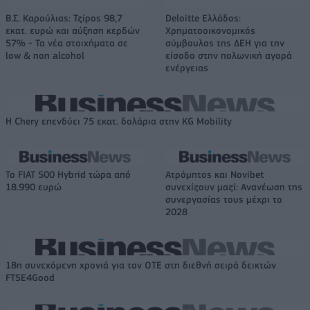
Β.Σ. Καρούλιας: Τζίρος 98,7
Deloitte Ελλάδος:
εκατ. ευρώ και αύξηση κερδών
Χρηματοοικονομικός
57% - Τα νέα στοιχήματα σε
σύμβουλος της ΔΕΗ για την
low & non alcohol
είσοδο στην πολωνική αγορά
ενέργειας
Η Chery επενδύει 75 εκατ. δολάρια στην KG Mobility
Το FIAT 500 Hybrid τώρα από
Ατρόμητος και Novibet
18.990 ευρώ
συνεχίζουν μαζί: Ανανέωση της
συνεργασίας τους μέχρι το
2028
18η συνεχόμενη χρονιά για τον ΟΤΕ στη διεθνή σειρά δεικτών
FTSE4Good