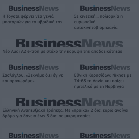
Η Toyota φέρνει νέα γενιά
Σε κινεζική… πολιορκία η
μπαταριών για τα υβριδικά της
ευρωπαϊκή
αυτοκινητοβιομηχανία
Νέο Audi A2 e-tron με στόχο την κορυφή της αποδοτικότητας
Σασλόγλου: «Ξεχνάμε ό,τι έγινε
Εθνική Κορασίδων: Νίκησε με
και προχωράμε»
74-65 τη Δανία και παίζει
ημιτελικό με τη Νορβηγία
Ελληνική Αναπτυξιακή Τράπεζα: Με «προίκα» 2 δισ. ευρώ ανοίγει
δρόμο για δάνεια έως 5 δισ. σε μικρομεσαίες