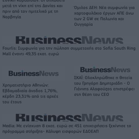
Εθνική Κορασίδων: Οι δηλώσεις
μετά τη νίκη επί της Δανίας και
Όμιλος ΔΕΗ: Νέα συμφωνία για
πριν από τον ημιτελικό με τη
χαρτοφυλάκιο έργων ΑΠΕ άνω
Νορβηγία
των 2 GW σε Πολωνία και
Ουγγαρία
Fourlis: Συμφωνία για την πώληση συμμετοχής στο Sofia South Ring
Mall έναντι 49,35 εκατ. ευρώ
ΣΚΑΪ: Ολοκληρώθηκε η θητεία
του Γρηγόρη Δημητριάδη - Ο
Χρηματιστήριο Αθηνών:
Γιάννης Αλαφούζος επιστρέφει
Εβδομαδιαία άνοδος 1,76%,
στη θέση του CEO
κέρδη 23,31% από τις αρχές
του έτους
Media: Με ενίσχυση 8 εκατ. ευρώ σε 451 επιχειρήσεις ξεκίνησε το
πρόγραμμα στήριξης- Κάλυψη εισφορών ΕΔΟΕΑΠ