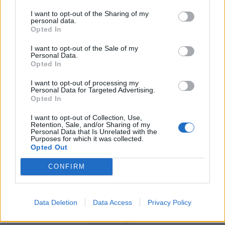
5G παντού, 6G στον ορίζοντα: Πού βρίσκεται η
Ελλάδα στη μεγάλη τεχνολογική μετάβαση
I want to opt-out of the Sharing of my
personal data.
08/08/2026 - 10:54
ΤΕΧΝΟΛΟΓΙΑ
Opted In
Χρηματιστήριο Αθηνών: Εβδομαδιαία άνοδος
I want to opt-out of the Sale of my
Personal Data.
1,76%, κέρδη 23,31% από τις αρχές του έτους
Opted In
08/08/2026 - 12:36
ΟΙΚΟΝΟΜΙΑ
I want to opt-out of processing my
Διευρύνεται η πρωτοβουλία για τις τιμές στο ράφι
Personal Data for Targeted Advertising.
Opted In
με 916 προϊόντα
08/08/2026 - 12:12
ΛΙΑΝΕΜΠΟΡΙΟ
I want to opt-out of Collection, Use,
Retention, Sale, and/or Sharing of my
Personal Data that Is Unrelated with the
Purposes for which it was collected.
Opted Out
CONFIRM
DIRECTION BUSINESS NETWORK
Data Deletion
Data Access
Privacy Policy
allstarbasket.gr