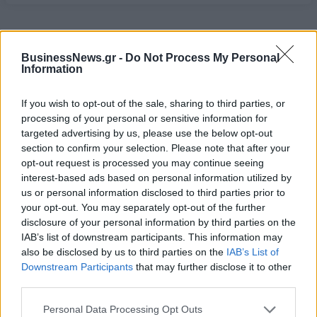
08/08/2026 - 10:54
ΤΕΧΝΟΛΟΓΙΑ
BusinessNews.gr -
Do Not Process My Personal
Information
If you wish to opt-out of the sale, sharing to third parties, or
processing of your personal or sensitive information for
ΔΗΜΟΦΙΛΗ
targeted advertising by us, please use the below opt-out
section to confirm your selection. Please note that after your
opt-out request is processed you may continue seeing
Όμιλος ΔΕΗ: Νέα συμφωνία για χαρτοφυλάκιο
interest-based ads based on personal information utilized by
έργων ΑΠΕ άνω των 2 GW σε Πολωνία και
us or personal information disclosed to third parties prior to
Ουγγαρία
your opt-out. You may separately opt-out of the further
08/08/2026 - 10:26
ΕΝΕΡΓΕΙΑ
disclosure of your personal information by third parties on the
IAB’s list of downstream participants. This information may
Ελληνική Αναπτυξιακή Τράπεζα: Με «προίκα» 2
also be disclosed by us to third parties on the
IAB’s List of
δισ. ευρώ ανοίγει δρόμο για δάνεια έως 5 δισ. σε
Downstream Participants
that may further disclose it to other
μικρομεσαίες
third parties.
08/08/2026 - 11:22
ΤΡΑΠΕΖΕΣ
Personal Data Processing Opt Outs