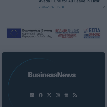
Aveda I One for All Leave in Elixir
22/07/2026 - 13:20