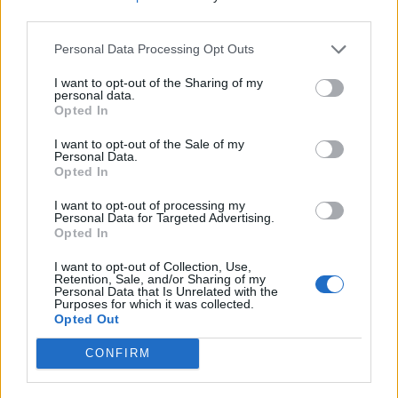
third parties.
από τον e-ΕΦΚΑ και τη ΔΥΠΑ έως τις 14 Αυγούστου
08/08/2026 - 12:58
ΟΙΚΟΝΟΜΙΑ
Personal Data Processing Opt Outs
ΟΛΕΣ ΟΙ ΕΙΔΗΣΕΙΣ
Οι Hamilton Reserve Bank και SEE Capital
I want to opt-out of the Sharing of my
Hamilton Ltd. συνάπτουν συμφωνία υπηρεσιών
personal data.
Opted In
μάρκετινγκ
08/08/2026 - 13:44
ΕΠΙΧΕΙΡΗΣΕΙΣ
I want to opt-out of the Sale of my
Personal Data.
Opted In
I want to opt-out of processing my
Personal Data for Targeted Advertising.
ΔΗΜΟΦΙΛΗ
Opted In
I want to opt-out of Collection, Use,
Retention, Sale, and/or Sharing of my
Χρηματιστήριο Αθηνών: Εβδομαδιαία άνοδος
Personal Data that Is Unrelated with the
Purposes for which it was collected.
1,76%, κέρδη 23,31% από τις αρχές του έτους
Opted Out
08/08/2026 - 12:36
ΟΙΚΟΝΟΜΙΑ
CONFIRM
Health Monitoring: Η εθνική υποδομή για την
αξιοποίηση των δεδομένων υγείας προς όφελος