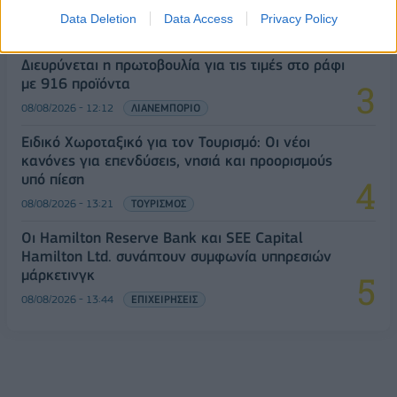
των πολιτών
Data Deletion
Data Access
Privacy Policy
08/08/2026 - 11:48
ΥΓΕΙΑ
Διευρύνεται η πρωτοβουλία για τις τιμές στο ράφι
με 916 προϊόντα
08/08/2026 - 12:12
ΛΙΑΝΕΜΠΟΡΙΟ
Ειδικό Χωροταξικό για τον Τουρισμό: Οι νέοι
κανόνες για επενδύσεις, νησιά και προορισμούς
υπό πίεση
08/08/2026 - 13:21
ΤΟΥΡΙΣΜΟΣ
Οι Hamilton Reserve Bank και SEE Capital
Hamilton Ltd. συνάπτουν συμφωνία υπηρεσιών
μάρκετινγκ
08/08/2026 - 13:44
ΕΠΙΧΕΙΡΗΣΕΙΣ