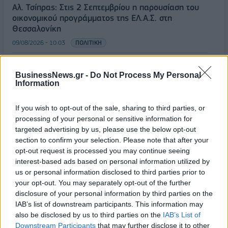
Αλ. Τσίπρας: Στις 2 Σεπτεμβρίου η παρουσίαση του
οικονομικού προγράμματος της ΕΛ.Α.Σ. στη
Θεσσαλονίκη
09/08/2026 - 10:03
ΠΟΛΙΤΙΚΗ
Κορυφώνεται η έξοδος του Αυγούστου – Πάνω από
56.000 επιβάτες αναχωρούν σήμερα από τα
BusinessNews.gr -
Do Not Process My Personal
λιμάνια της Αττικής
Information
08/08/2026 - 14:30
ΕΛΛΑΔΑ
If you wish to opt-out of the sale, sharing to third parties, or
Δυτική Αττική: Η επόμενη ημέρα μετά τις πυρκαγιές
processing of your personal or sensitive information for
– Τα έργα Antinero και η «μάχη» πριν από τις
targeted advertising by us, please use the below opt-out
βροχές
section to confirm your selection. Please note that after your
opt-out request is processed you may continue seeing
08/08/2026 - 14:08
ΕΛΛΑΔΑ
interest-based ads based on personal information utilized by
Ειδικό Χωροταξικό για τον Τουρισμό: Οι νέοι
us or personal information disclosed to third parties prior to
κανόνες για επενδύσεις, νησιά και προορισμούς υπό
your opt-out. You may separately opt-out of the further
πίεση
disclosure of your personal information by third parties on the
IAB’s list of downstream participants. This information may
08/08/2026 - 13:21
ΤΟΥΡΙΣΜΟΣ
also be disclosed by us to third parties on the
IAB’s List of
Downstream Participants
that may further disclose it to other
Υπουργείο Εργασίας: Ο “χάρτης” των πληρωμών