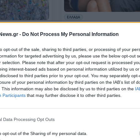
ΕΛΛΑΔΑ
Έρευνα για σεξουαλική
παρενόχληση και βία στην εργασ
ευτική η εφαρμογή
News.gr -
Do Not Process My Personal Information
3 στα 4 θύματα είναι γυναίκες
ιορισμού της
εργαζόμενες
ανσης
to opt-out of the sale, sharing to third parties, or processing of your per
09/12/2024 - 21:04
formation for targeted advertising by us, please use the below opt-out s
r selection. Please note that after your opt-out request is processed y
eing interest-based ads based on personal information utilized by us or
disclosed to third parties prior to your opt-out. You may separately opt-
losure of your personal information by third parties on the IAB’s list of
. This information may also be disclosed by us to third parties on the
IA
Participants
that may further disclose it to other third parties.
l Data Processing Opt Outs
ΕΛΛΑΔΑ
εδόν 9 στους 10
ΔιαΝΕΟσις: Το 44,3% του
o opt-out of the Sharing of my personal data.
εμπειρία με
πληθυσμού εμπιστεύεται τα