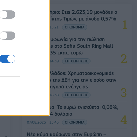
ις
Χρηματιστήριο: Στις 2.623,19 μονάδες ο
Γενικός Δείκτης Τιμών, με άνοδο 0,57%
07/08/2026 - 15:21
ΟΙΚΟΝΟΜΙΑ
Fourlis: Συμφωνία για την πώληση
συμμετοχής στο Sofia South Ring Mall
έναντι 49,35 εκατ. ευρώ
07/08/2026 - 14:39
ΕΠΙΧΕΙΡΗΣΕΙΣ
Deloitte Ελλάδος: Χρηματοοικονομικός
σύμβουλος της ΔΕΗ για την είσοδο στην
πολωνική αγορά ενέργειας
07/08/2026 - 16:38
ΕΠΙΧΕΙΡΗΣΕΙΣ
υμε
Συνάλλαγμα: Το ευρώ ενισχύεται 0,08%,
ά
στα 1,1534 δολάρια
07/08/2026 - 15:45
ΟΙΚΟΝΟΜΙΑ
Νέο κύμα καύσωνα στην Ευρώπη –