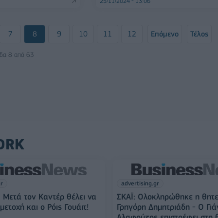
25/11/2024 - 13:06
7
8
9
10
11
12
Επόμενο
Τέλος
ίδα 8 από 63
ORK
gr
advertising.gr
 Μετά τον Καντέρ θέλει να
ΣΚΑΪ: Ολοκληρώθηκε η θητε
ετοχή και ο Ρόις Γουάιτ!
Γρηγόρη Δημητριάδη - Ο Γιά
Αλαφούζος επιστρέφει στη 