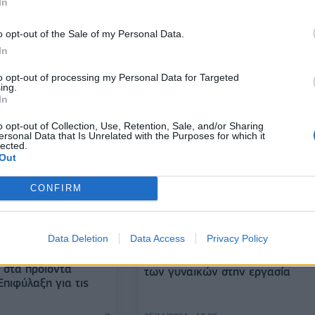
In
κοινωφελή ιδρύματα - 1 στους 4
Έλληνες δηλώνει εμπιστοσύνη στ
o opt-out of the Sale of my Personal Data.
ΜΚΟ
In
28/11/2024 - 12:24
to opt-out of processing my Personal Data for Targeted
ing.
In
o opt-out of Collection, Use, Retention, Sale, and/or Sharing
ersonal Data that Is Unrelated with the Purposes for which it
lected.
Out
CONFIRM
ΕΛΛΑΔΑ
Data Deletion
Data Access
Privacy Policy
Έρευνα FES - ΓΣΕΕ: Καταδικάζο
ck Friday:
τη βία και την παρενόχληση κατ
 στα προϊόντα
των γυναικών στην εργασία
Επιφύλαξη για τις