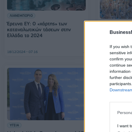
ΛΙΑΝΕΜΠΟΡΙΟ
Έρευνα ΕΥ: Ο «χάρτης» των
ΕΛΛΑΔΑ
καταναλωτικών τάσεων στην
WWF: Απογοητ
Business
Ελλάδα το 2024
του νόμου περ
πλαστικής ρύπ
If you wish 
18/12/2024 - 07:16
17/12/2024 - 12:38
sensitive in
confirm you
continue se
information 
further disc
participants
Downstream 
Persona
ΕΛΛΑΔΑ
Focus Bari: Σχ
ΥΓΕΙΑ
I want t
Έλληνες έχουν 