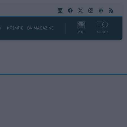
ΚΗ
ΚΟΣΜΟΣ
BN MAGAZINE
ΡΟΗ
ΜΕΝΟΥ