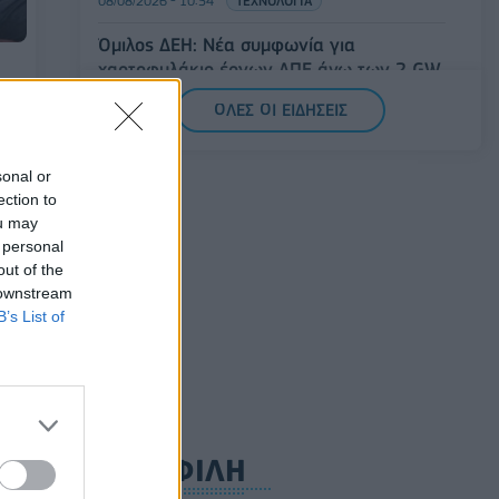
08/08/2026 - 10:54
ΤΕΧΝΟΛΟΓΙΑ
Όμιλος ΔΕΗ: Νέα συμφωνία για
χαρτοφυλάκιο έργων ΑΠΕ άνω των 2 GW
σε Πολωνία και Ουγγαρία
ΟΛΕΣ ΟΙ ΕΙΔΗΣΕΙΣ
ία:
08/08/2026 - 10:26
ΕΝΕΡΓΕΙΑ
ΣΚΑΪ: Ολοκληρώθηκε η θητεία του
sonal or
Γρηγόρη Δημητριάδη - Ο Γιάννης
ection to
Αλαφούζος επιστρέφει στη θέση του CEO
ou may
 personal
08/08/2026 - 10:02
MEDIA
out of the
 downstream
B’s List of
ΔΗΜΟΦΙΛΗ