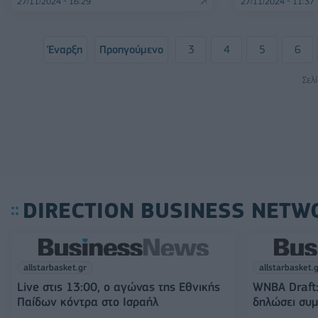
27/11/2024 - 16:29
27/11/2024 - 11:37
Έναρξη
Προηγούμενο
3
4
5
6
Σελ
DIRECTION BUSINESS NETW
allstarbasket.gr
allstarbasket.
Live στις 13:00, ο αγώνας της Εθνικής
WNBA Draft:
Παίδων κόντρα στο Ισραήλ
δηλώσει συμμ