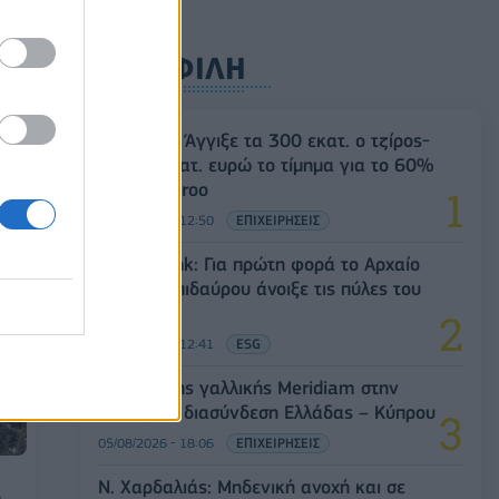
ΔΗΜΟΦΙΛΗ
Evergood: Άγγιξε τα 300 εκατ. ο τζίρος-
Στα 10 εκατ. ευρώ το τίμημα για το 60%
του Jackaroo
05/08/2026 - 12:50
ΕΠΙΧΕΙΡΗΣΕΙΣ
Alpha Bank: Για πρώτη φορά το Αρχαίο
Θέατρο Επιδαύρου άνοιξε τις πύλες του
σε όλους
05/08/2026 - 12:41
ESG
Είσοδος της γαλλικής Meridiam στην
ηλεκτρική διασύνδεση Ελλάδας – Κύπρου
05/08/2026 - 18:06
ΕΠΙΧΕΙΡΗΣΕΙΣ
Ν. Χαρδαλιάς: Μηδενική ανοχή και σε