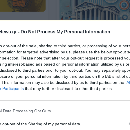
ινεί έρευνα κατά της
News.gr -
Do Not Process My Personal Information
to opt-out of the sale, sharing to third parties, or processing of your per
formation for targeted advertising by us, please use the below opt-out s
ΕΛΛΑΔΑ
r selection. Please note that after your opt-out request is processed y
Έρευνα Focus Bari: Διάχυτη
eing interest-based ads based on personal information utilized by us or
ανασφάλεια επικρατεί στους
disclosed to third parties prior to your opt-out. You may separately opt-
Έλληνες για τη λειτουργία των
losure of your personal information by third parties on the IAB’s list of
ιδιωτικών πανεπιστημίων
. This information may also be disclosed by us to third parties on the
IA
Participants
that may further disclose it to other third parties.
31/10/2024 - 14:39
l Data Processing Opt Outs
o opt-out of the Sharing of my personal data.