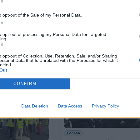
In
o opt-out of the Sale of my Personal Data.
In
ΚΟΣΜΟΣ
ία της χώρας
to opt-out of processing my Personal Data for Targeted
ing.
«Όλο και πιο δύσκολο» να είσαι
ς κίνητρο
In
μουσουλμάνος μέσα στην EE
ύ για πολλούς -
(έρευνα)
Brain Gain
o opt-out of Collection, Use, Retention, Sale, and/or Sharing
ersonal Data that Is Unrelated with the Purposes for which it
24/10/2024 - 09:47
lected.
Out
CONFIRM
Data Deletion
Data Access
Privacy Policy
ΕΛΛΑΔΑ