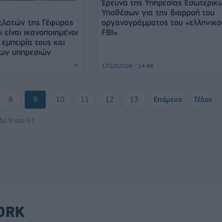
Έρευνα της Υπηρεσίας Εσωτερικ
Υποθέσων για την διαρροή του
ελατών της Γέφυρας
οργανογράμματος του «ελληνικο
υ είναι ικανοποιημένοι
FBI»
 εμπειρία τους και
των υπηρεσιών
17/10/2024 - 14:48
8
9
10
11
12
13
Επόμενο
Τέλος
ίδα 9 από 63
ORK