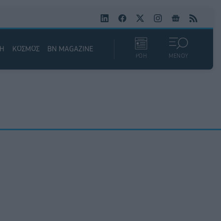
ΚΗ
ΚΟΣΜΟΣ
BN MAGAZINE
ΡΟΗ
ΜΕΝΟΥ