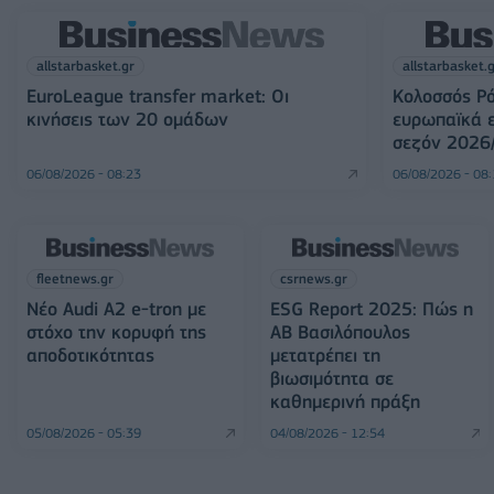
allstarbasket.gr
allstarbasket.
EuroLeague transfer market: Οι
Κολοσσός Ρό
κινήσεις των 20 ομάδων
ευρωπαϊκά ε
σεζόν 2026
06/08/2026 - 08:23
06/08/2026 - 08
fleetnews.gr
csrnews.gr
Νέο Audi A2 e-tron με
ESG Report 2025: Πώς η
στόχο την κορυφή της
ΑΒ Βασιλόπουλος
αποδοτικότητας
μετατρέπει τη
βιωσιμότητα σε
καθημερινή πράξη
05/08/2026 - 05:39
04/08/2026 - 12:54