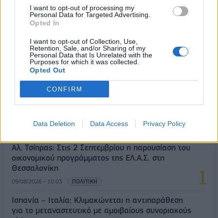
I want to opt-out of processing my
Υπ. Μεταφορών: Οριστική λύση στο ζήτημα των
Personal Data for Targeted Advertising.
ΟΛΕΣ ΟΙ ΕΙΔΗΣΕΙΣ
πινακίδων κυκλοφορίας - Τέλος στις χρονοβόρες
Opted In
διαδικασίες
I want to opt-out of Collection, Use,
09/08/2026 - 11:18
ΕΛΛΑΔΑ
Retention, Sale, and/or Sharing of my
Personal Data that Is Unrelated with the
Purposes for which it was collected.
Opted Out
CONFIRM
ΔΗΜΟΦΙΛΗ
Data Deletion
Data Access
Privacy Policy
Αλ. Τσίπρας: Στις 2 Σεπτεμβρίου η παρουσίαση του
οικονομικού προγράμματος της ΕΛ.Α.Σ. στη
Θεσσαλονίκη
09/08/2026 - 10:03
ΠΟΛΙΤΙΚΗ
Ισπανία – Ιταλία: Κλιμακώνεται η αντιπαράθεση
για το μεταναστευτικό με αμοιβαίους συνοριακούς