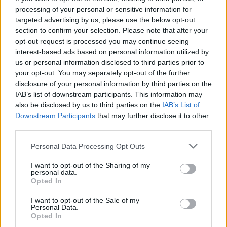
processing of your personal or sensitive information for
09/08/2026 - 12:57
ΚΟΣΜΟΣ
targeted advertising by us, please use the below opt-out
Αυξημένη η επιβατική κίνηση από το λιμάνι του
section to confirm your selection. Please note that after your
Πειραιά – Περίπου 60.000 ταξίδεψαν Παρασκευή
opt-out request is processed you may continue seeing
και Σάββατο
interest-based ads based on personal information utilized by
us or personal information disclosed to third parties prior to
09/08/2026 - 12:33
ΕΛΛΑΔΑ
your opt-out. You may separately opt-out of the further
Από τη Δυτική Αττική στη Νότια Γαλλία : Οι εμπειρίες
disclosure of your personal information by third parties on the
Ελλήνων και Γάλλων πυροσβεστών από τα πύρινα
IAB’s list of downstream participants. This information may
μέτωπα
also be disclosed by us to third parties on the
IAB’s List of
Downstream Participants
that may further disclose it to other
09/08/2026 - 12:08
ΚΟΣΜΟΣ
third parties.
Δεύτερη πηγή εισοδήματος για τους επαγγελματίες
Personal Data Processing Opt Outs
ψαράδες ο αλιευτικός τουρισμός
09/08/2026 - 12:08
ΤΟΥΡΙΣΜΟΣ
I want to opt-out of the Sharing of my
personal data.
Opted In
Τ. Θεοδωρικάκος: Η ενίσχυση της βιομηχανίας
διασφαλίζει την ανάπτυξη, την ασφάλεια και
I want to opt-out of the Sale of my
καλύτερους μισθούς
Personal Data.
Opted In
09/08/2026 - 11:43
ΠΟΛΙΤΙΚΗ