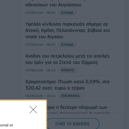
αδειούχων του Αυγούστου
07/08/2026 - 08:54
ΕΛΛΑΔΑ
Υψηλός κίνδυνος πυρκαγιάς σήμερα σε
Αττική, Κρήτη, Πελοπόννησο, Εύβοια και
νησιά του Αιγαίου
07/08/2026 - 08:30
ΕΛΛΑΔΑ
Άνοδος του πετρελαίου μετά τις απειλές
του Ιράν για τα Στενά του Ορμούζ
07/08/2026 - 08:13
ΚΟΣΜΟΣ
Χρηματιστήριο: Πτώση κατά 0,59%, στα
320,42 εκατ. ευρώ ο τζίρος
06/08/2026 - 18:10
ΟΙΚΟΝΟΜΙΑ
ΟΠΕΚΑ: Αύριο η δεύτερη πληρωμή των
δικαιούχων του Λογαριασμού Αγροτικής
Εστίας
ΟΛΕΣ ΟΙ ΕΙΔΗΣΕΙΣ
sonal or
06/08/2026 - 17:40
ΟΙΚΟΝΟΜΙΑ