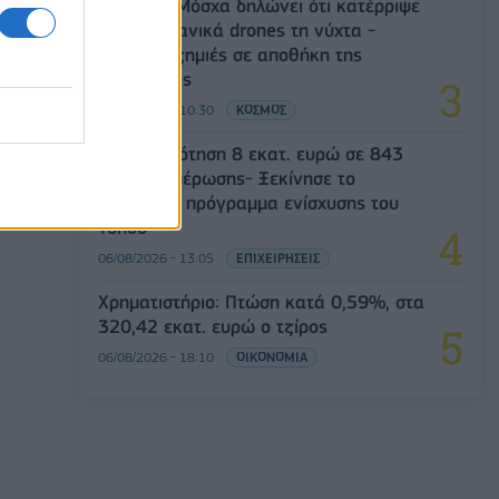
Ρωσία: Η Μόσχα δηλώνει ότι κατέρριψε
605 ουκρανικά drones τη νύχτα -
Ελαφρές ζημιές σε αποθήκη της
Wildberries
06/08/2026 - 10:30
ΚΟΣΜΟΣ
Χρηματοδότηση 8 εκατ. ευρώ σε 843
μέσα ενημέρωσης- Ξεκίνησε το
πενταετές πρόγραμμα ενίσχυσης του
Τύπου
06/08/2026 - 13:05
ΕΠΙΧΕΙΡΗΣΕΙΣ
Χρηματιστήριο: Πτώση κατά 0,59%, στα
320,42 εκατ. ευρώ ο τζίρος
06/08/2026 - 18:10
ΟΙΚΟΝΟΜΙΑ