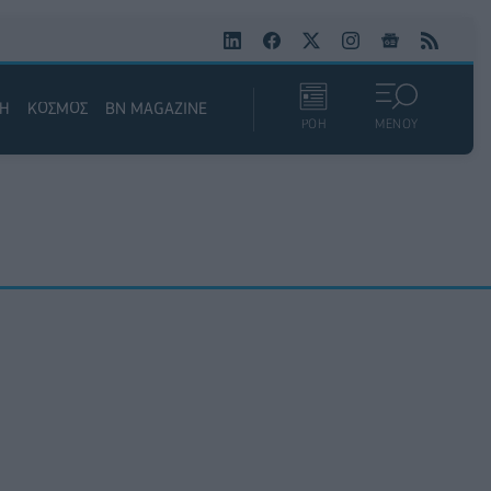
ΚΗ
ΚΟΣΜΟΣ
BN MAGAZINE
ΡΟΗ
ΜΕΝΟΥ