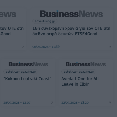
advertising.gr
 τον ΟΤΕ στη
18η συνεχόμενη χρονιά για τον ΟΤΕ στη
4Good
διεθνή σειρά δεικτών FTSE4Good
06/08/2026 - 11:39
esteticamagazine.gr
esteticamagazine.gr
“Kokoon Loutraki Coast”
Aveda I One for All
Leave in Elixir
28/07/2026 - 12:07
22/07/2026 - 13:20