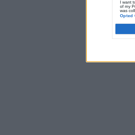
I want t
of my P
was col
Opted 