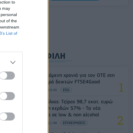
ection to
ou may
 personal
out of the
 downstream
B’s List of
ΔΗΜΟΦΙΛΗ
18η συνεχόμενη χρονιά για τον ΟΤΕ στη
διεθνή σειρά δεικτών FTSE4Good
06/08/2026 - 14:40
ESG
Β.Σ. Καρούλιας: Τζίρος 98,7 εκατ. ευρώ
και αύξηση κερδών 57% - Τα νέα
στοιχήματα σε low & non alcohol
06/08/2026 - 11:48
ΕΠΙΧΕΙΡΗΣΕΙΣ