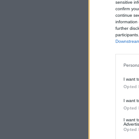
sensitive in
confirm you
continue se
information 
further disc
participants
Downstream 
Persona
I want t
Opted 
I want t
Opted 
I want 
Advertis
Opted 