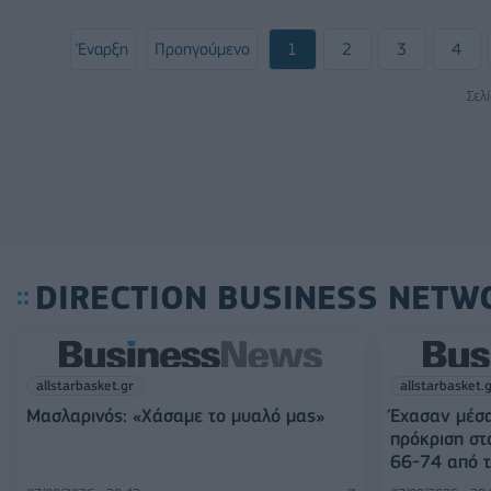
Έναρξη
Προηγούμενο
1
2
3
4
Σελ
DIRECTION BUSINESS NETW
allstarbasket.gr
allstarbasket.
Μασλαρινός: «Χάσαμε το μυαλό μας»
Έχασαν μέσα
πρόκριση στ
66-74 από τ