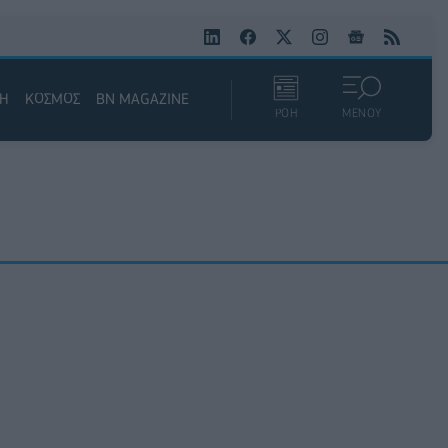
ΚΗ
ΚΟΣΜΟΣ
BN MAGAZINE
ΡΟΗ
ΜΕΝΟΥ