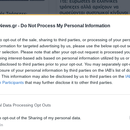
ΤτΕ: Εύρωστες οι ελληνικές
τράπεζες αλλά αρχίζουν να
σωρεύονται συστημικοί κίνδυνοι
ές Τράπεζες:
κερδών ανά μετοχή
στα καθαρά έσοδα
News.gr -
Do Not Process My Personal Information
 το 4ο τρίμηνο του
to opt-out of the sale, sharing to third parties, or processing of your per
22/10/2025 - 14:41
formation for targeted advertising by us, please use the below opt-out s
r selection. Please note that after your opt-out request is processed y
eing interest-based ads based on personal information utilized by us or
disclosed to third parties prior to your opt-out. You may separately opt-
losure of your personal information by third parties on the IAB’s list of
. This information may also be disclosed by us to third parties on the
IA
Participants
that may further disclose it to other third parties.
l Data Processing Opt Outs
ΤΡΑΠΕΖΕΣ
αίρι για τις ελληνικές
o opt-out of the Sharing of my personal data.
Συνεργασία ΕΤΕπ - Ελληνικών
In
Τραπεζών για χρηματοδότηση