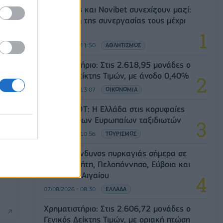
Ατρόμητος και Novibet συνεχίζουν μαζί:
Ανανέωση της συνεργασίας τους μέχρι
το 2028
07/08/2026 - 11:50
ΑΘΛΗΤΙΣΜΟΣ
Χρηματιστήριο: Στις 2.618,95 μονάδες ο
Γενικός Δείκτης Τιμών, με άνοδο 0,40%
07/08/2026 - 13:07
ΟΙΚΟΝΟΜΙΑ
Έρευνα ΕΟΤ: Η Ελλάδα στις κορυφαίες
επιλογές των Ευρωπαίων ταξιδιωτών
07/08/2026 - 10:56
ΤΟΥΡΙΣΜΟΣ
Υψηλός κίνδυνος πυρκαγιάς σήμερα σε
η
Αττική, Κρήτη, Πελοπόννησο, Εύβοια και
νησιά του Αιγαίου
07/08/2026 - 08:30
ΕΛΛΑΔΑ
Χρηματιστήριο: Στις 2.606,72 μονάδες ο
Γενικός Δείκτης Τιμών, με οριακή πτώση