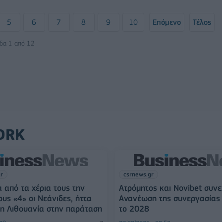
5
6
7
8
9
10
Επόμενο
Τέλος
ίδα 1 από 12
ORK
gr
csrnews.gr
 από τα χέρια τους την
Ατρόμητος και Novibet συνε
ους «4» οι Νεάνιδες, ήττα
Ανανέωση της συνεργασίας 
η Λιθουανία στην παράταση
το 2028