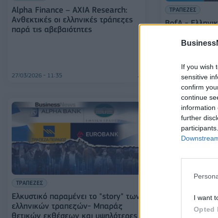
Alpha Finance – AXIA Research:
ΤΡΑΠΕΖΕΣ
Ανθεκτικές οι ελληνικές τράπεζες
BofA - Ελληνικ
παρά τις αβεβαιότητες
Αναβαθμίσεις 
(EPS), καμπή 
Business
από τόκους για
2025
If you wish 
27/03/2026 - 11:35
25/02/2026 - 12:42
sensitive in
confirm you
continue se
information 
further disc
participants
Downstream 
Persona
ΤΡΑΠΕΖΕΣ
ΤΡΑΠΕΖΕΣ
Ελκυστικό παραμένει το "story" των
Ιστορικό καλοκ
I want t
ελληνικών τραπεζών- Μπαράζ
τράπεζες
Opted 
θετικών εκθέσεων και υψηλότερες