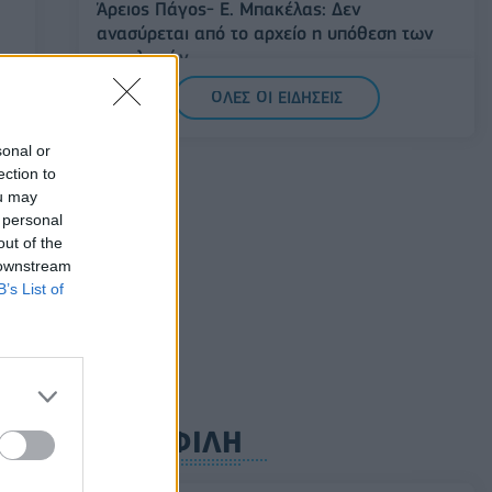
Άρειος Πάγος- Ε. Μπακέλας: Δεν
ανασύρεται από το αρχείο η υπόθεση των
υποκλοπών
07/08/2026 - 14:11
ΕΛΛΑΔΑ
ΟΛΕΣ ΟΙ ΕΙΔΗΣΕΙΣ
Σαουδική Αραβία, Τουρκία και Πακιστάν
sonal or
υπογράφουν κοινή αμυντική συμφωνία
ection to
07/08/2026 - 13:47
ΚΟΣΜΟΣ
ou may
 personal
out of the
 downstream
B’s List of
ΔΗΜΟΦΙΛΗ