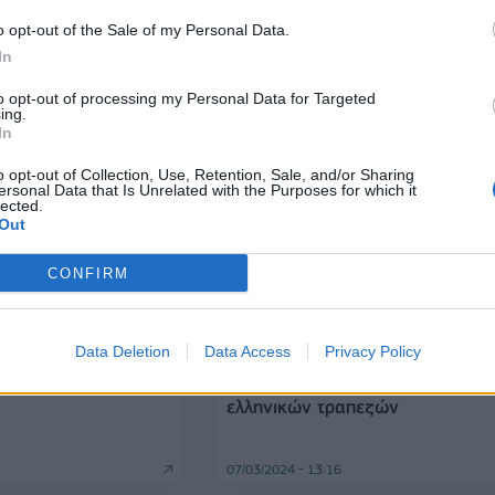
μικρομεσαίων επιχειρήσεων
o opt-out of the Sale of my Personal Data.
25/07/2024 - 14:00
In
to opt-out of processing my Personal Data for Targeted
ing.
In
o opt-out of Collection, Use, Retention, Sale, and/or Sharing
ersonal Data that Is Unrelated with the Purposes for which it
lected.
Out
CONFIRM
ΤΡΑΠΕΖΕΣ
Άπληστες οι
Τράπεζα της Ελλάδος: Στο 29% 
πεζες
Data Deletion
Data Access
Privacy Policy
συμμετοχή των γυναικών στα
διοικητικά συμβούλια των
ελληνικών τραπεζών
07/03/2024 - 13:16