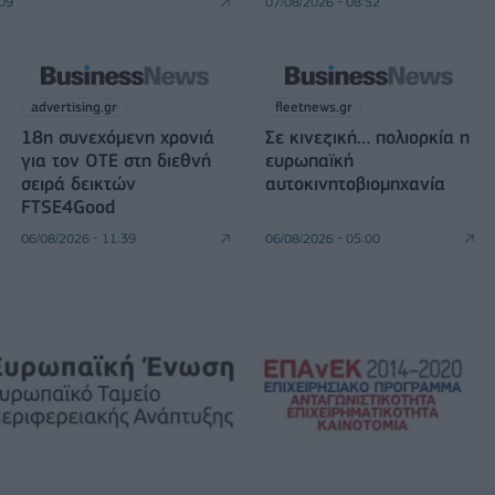
:09
07/08/2026 - 08:52
advertising.gr
fleetnews.gr
18η συνεχόμενη χρονιά
Σε κινεζική… πολιορκία η
για τον ΟΤΕ στη διεθνή
ευρωπαϊκή
σειρά δεικτών
αυτοκινητοβιομηχανία
FTSE4Good
06/08/2026 - 11:39
06/08/2026 - 05:00