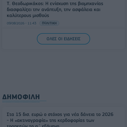
Τ. Θεοδωρικάκος: Η ενίσχυση της βιομηχανίας
διασφαλίζει την ανάπτυξη, την ασφάλεια και
καλύτερους μισθούς
09/08/2026 - 11:43
ΠΟΛΙΤΙΚΗ
Υπ. Μεταφορών: Οριστική λύση στο ζήτημα των
ΟΛΕΣ ΟΙ ΕΙΔΗΣΕΙΣ
πινακίδων κυκλοφορίας - Τέλος στις χρονοβόρες
διαδικασίες
09/08/2026 - 11:18
ΕΛΛΑΔΑ
ΔΗΜΟΦΙΛΗ
Στα 15 δισ. ευρώ ο στόχος για νέα δάνεια το 2026
- Η «ακτινογραφία» της κερδοφορίας των
τραπεζών το α΄ εξάμηνο