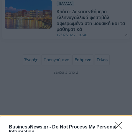
ΕΛΛΑΔΑ
Κρήτη: Δεκαπενθήμερο
ελληνογαλλικό φεστιβάλ
αφιερωμένο στη μουσική και τα
μαθηματικά
17/07/2025 - 16:40
Έναρξη
Προηγούμενο
Επόμενο
Τέλος
Σελίδα 1 από 2
BusinessNews.gr -
Do Not Process My Personal
Information