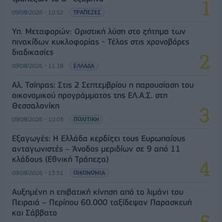
09/08/2026 - 10:52
ΤΡΑΠΕΖΕΣ
Υπ. Μεταφορών: Οριστική λύση στο ζήτημα των
πινακίδων κυκλοφορίας - Τέλος στις χρονοβόρες
διαδικασίες
09/08/2026 - 11:18
ΕΛΛΑΔΑ
Αλ. Τσίπρας: Στις 2 Σεπτεμβρίου η παρουσίαση του
οικονομικού προγράμματος της ΕΛ.Α.Σ. στη
Θεσσαλονίκη
09/08/2026 - 10:03
ΠΟΛΙΤΙΚΗ
Εξαγωγές: Η Ελλάδα κερδίζει τους Ευρωπαίους
ανταγωνιστές – Άνοδος μεριδίων σε 9 από 11
κλάδους (Εθνική Τράπεζα)
09/08/2026 - 13:51
ΟΙΚΟΝΟΜΙΑ
Αυξημένη η επιβατική κίνηση από το λιμάνι του
Πειραιά – Περίπου 60.000 ταξίδεψαν Παρασκευή
και Σάββατο