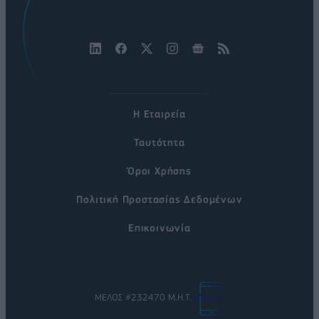
Η Εταιρεία
Ταυτότητα
Όροι Χρήσης
Πολιτική Προστασίας Δεδομένων
Επικοινωνία
ΜΕΛΟΣ #232470 Μ.Η.Τ.