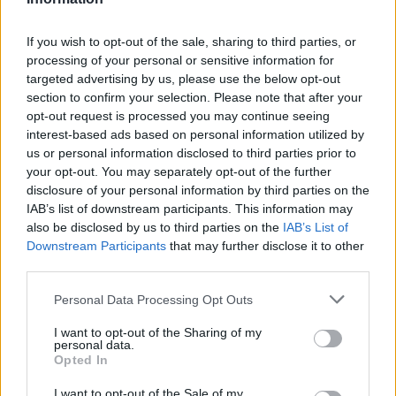
ΡΟΗ ΕΙΔΗΣΕΩΝ
If you wish to opt-out of the sale, sharing to third parties, or
processing of your personal or sensitive information for
targeted advertising by us, please use the below opt-out
Π. Μαρινάκης: «Το δημογραφικό δεν μπορεί να
section to confirm your selection. Please note that after your
περιμένει»
opt-out request is processed you may continue seeing
interest-based ads based on personal information utilized by
09/08/2026 - 14:34
ΠΟΛΙΤΙΚΗ
us or personal information disclosed to third parties prior to
Ε. Τουρνάς: Πάνω από 400 πυρκαγιές σε δέκα
your opt-out. You may separately opt-out of the further
ημέρες - Σε επιφυλακή ο κρατικός μηχανισμός
disclosure of your personal information by third parties on the
IAB’s list of downstream participants. This information may
09/08/2026 - 14:17
ΠΟΛΙΤΙΚΗ
also be disclosed by us to third parties on the
IAB’s List of
Downstream Participants
that may further disclose it to other
Εξαγωγές: Η Ελλάδα κερδίζει τους Ευρωπαίους
third parties.
ανταγωνιστές – Άνοδος μεριδίων σε 9 από 11
κλάδους (Εθνική Τράπεζα)
Personal Data Processing Opt Outs
09/08/2026 - 13:51
ΟΙΚΟΝΟΜΙΑ
I want to opt-out of the Sharing of my
Προς εκτύπωση το πολλαπλό βιβλίο - «Σύγχρονο
personal data.
Opted In
εκπαιδευτικό υλικό, τόσο σε έντυπη όσο και σε
ηλεκτρονική μορφή»
I want to opt-out of the Sale of my