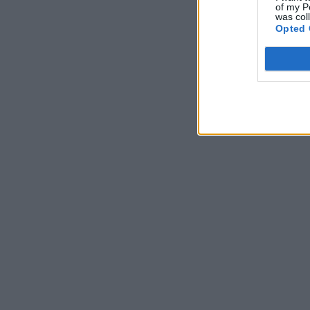
of my P
was col
Opted 