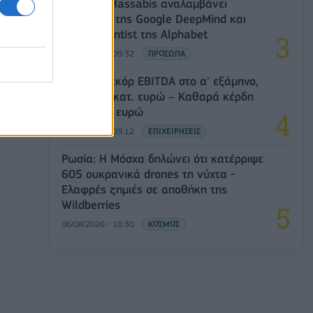
Ο Demis Hassabis αναλαμβάνει
Πρόεδρος της Google DeepMind και
Chief Scientist της Alphabet
06/08/2026 - 09:32
ΠΡΟΣΩΠΑ
Metlen: Ρεκόρ EBITDA στο α' εξάμηνο,
στα 550 εκατ. ευρώ – Καθαρά κέρδη
313 εκατ. ευρώ
06/08/2026 - 09:12
ΕΠΙΧΕΙΡΗΣΕΙΣ
Ρωσία: Η Μόσχα δηλώνει ότι κατέρριψε
605 ουκρανικά drones τη νύχτα -
Ελαφρές ζημιές σε αποθήκη της
Wildberries
06/08/2026 - 10:30
ΚΟΣΜΟΣ