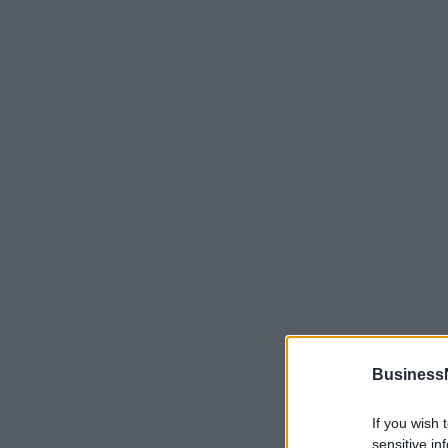
Business
If you wish 
sensitive in