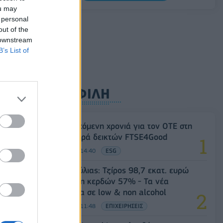
0,11%, στα 1,1541 δολάρια
ou may
 personal
06/08/2026 - 14:59
ΟΙΚΟΝΟΜΙΑ
out of the
 downstream
B’s List of
ΔΗΜΟΦΙΛΗ
18η συνεχόμενη χρονιά για τον ΟΤΕ στη
διεθνή σειρά δεικτών FTSE4Good
06/08/2026 - 14:40
ESG
Β.Σ. Καρούλιας: Τζίρος 98,7 εκατ. ευρώ
και αύξηση κερδών 57% - Τα νέα
στοιχήματα σε low & non alcohol
06/08/2026 - 11:48
ΕΠΙΧΕΙΡΗΣΕΙΣ