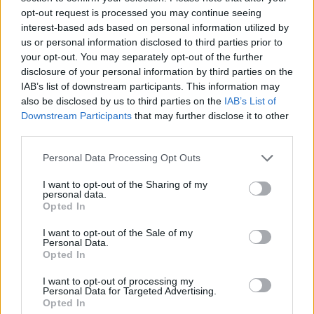
Χρηματιστήριο: Πτώση κατά 0,59%, στα 320,42
opt-out request is processed you may continue seeing
εκατ. ευρώ ο τζίρος
interest-based ads based on personal information utilized by
06/08/2026 - 18:10
ΟΙΚΟΝΟΜΙΑ
us or personal information disclosed to third parties prior to
your opt-out. You may separately opt-out of the further
ΟΠΕΚΑ: Αύριο η δεύτερη πληρωμή των δικαιούχων
disclosure of your personal information by third parties on the
του Λογαριασμού Αγροτικής Εστίας
IAB’s list of downstream participants. This information may
06/08/2026 - 17:40
ΟΙΚΟΝΟΜΙΑ
also be disclosed by us to third parties on the
IAB’s List of
Downstream Participants
that may further disclose it to other
Κυβερνητική Επιτροπή Βιομηχανίας- Κ. Μητσοτάκης:
third parties.
Στρατηγική προτεραιότητα η ενίσχυση της
βιομηχανίας
Personal Data Processing Opt Outs
06/08/2026 - 17:18
ΠΟΛΙΤΙΚΗ
I want to opt-out of the Sharing of my
personal data.
Από τις 28 Αυγούστου η ψηφιακή ενεργοποίηση της
Opted In
Κάρτας Αγρότη μέσω της ΕΑΕ 2026
I want to opt-out of the Sale of my
06/08/2026 - 16:51
ΟΙΚΟΝΟΜΙΑ
Personal Data.
Opted In
Eurobank: Εξελίξεις και προοπτικές στις αγορές
πετρελαίου και φυσικού αερίου στην Ευρώπη
I want to opt-out of processing my
Personal Data for Targeted Advertising.
06/08/2026 - 16:20
ΕΝΕΡΓΕΙΑ
Opted In