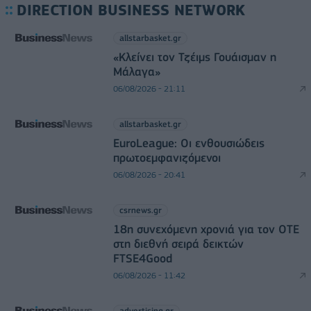
DIRECTION BUSINESS NETWORK
allstarbasket.gr
«Κλείνει τον Τζέιμς Γουάισμαν η
Μάλαγα»
06/08/2026 - 21:11
allstarbasket.gr
EuroLeague: Οι ενθουσιώδεις
πρωτοεμφανιζόμενοι
06/08/2026 - 20:41
csrnews.gr
18η συνεχόμενη χρονιά για τον ΟΤΕ
στη διεθνή σειρά δεικτών
FTSE4Good
06/08/2026 - 11:42
advertising.gr