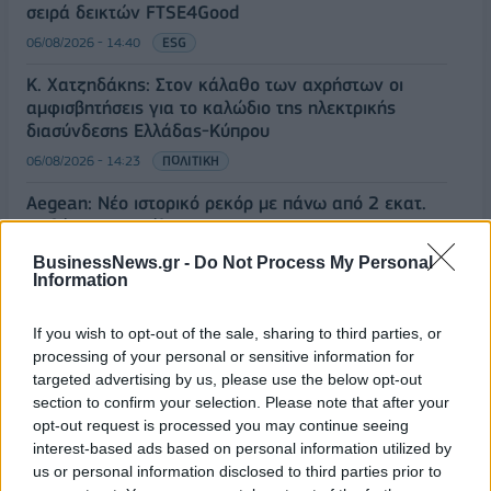
σειρά δεικτών FTSE4Good
06/08/2026 - 14:40
ESG
Κ. Χατζηδάκης: Στον κάλαθο των αχρήστων οι
αμφισβητήσεις για το καλώδιο της ηλεκτρικής
διασύνδεσης Ελλάδας-Κύπρου
06/08/2026 - 14:23
ΠΟΛΙΤΙΚΗ
Aegean: Νέο ιστορικό ρεκόρ με πάνω από 2 εκατ.
επιβάτες τον Ιούλιο
06/08/2026 - 14:00
ΤΟΥΡΙΣΜΟΣ
BusinessNews.gr -
Do Not Process My Personal
Information
ΟΛΕΣ ΟΙ ΕΙΔΗΣΕΙΣ
If you wish to opt-out of the sale, sharing to third parties, or
processing of your personal or sensitive information for
targeted advertising by us, please use the below opt-out
section to confirm your selection. Please note that after your
opt-out request is processed you may continue seeing
interest-based ads based on personal information utilized by
us or personal information disclosed to third parties prior to