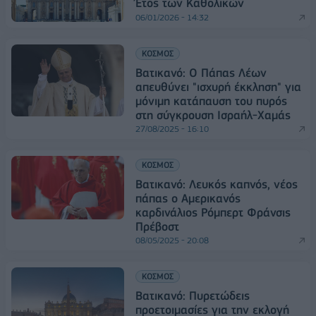
Έτος των Καθολικών
06/01/2026 - 14:32
ΚΟΣΜΟΣ
Βατικανό: Ο Πάπας Λέων
απευθύνει "ισχυρή έκκληση" για
μόνιμη κατάπαυση του πυρός
στη σύγκρουση Ισραήλ-Χαμάς
27/08/2025 - 16:10
ΚΟΣΜΟΣ
Βατικανό: Λευκός καπνός, νέος
πάπας ο Αμερικανός
καρδινάλιος Ρόμπερτ Φράνσις
Πρέβοστ
08/05/2025 - 20:08
ΚΟΣΜΟΣ
Βατικανό: Πυρετώδεις
προετοιμασίες για την εκλογή