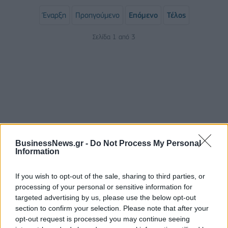
Έναρξη
Προηγούμενο
Επόμενο
Τέλος
Σελίδα 1 από 3
BusinessNews.gr -
Do Not Process My Personal
Information
ΡΟΗ ΕΙΔΗΣΕΩΝ
If you wish to opt-out of the sale, sharing to third parties, or
processing of your personal or sensitive information for
ΥΠΑΑΤ: Επιπλέον 12,5 εκατ. ευρώ στις Περιφέρειες
targeted advertising by us, please use the below opt-out
για την ενίσχυση της βιοασφάλειας
section to confirm your selection. Please note that after your
opt-out request is processed you may continue seeing
07/08/2026 - 17:02
ΟΙΚΟΝΟΜΙΑ