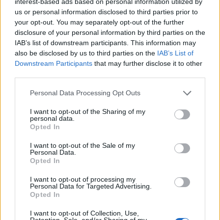
interest-based ads based on personal information utilized by
Deloitte Ελλάδος: Χρηματοοικονομικός σύμβουλος
us or personal information disclosed to third parties prior to
της ΔΕΗ για την είσοδο στην πολωνική αγορά
your opt-out. You may separately opt-out of the further
ενέργειας
disclosure of your personal information by third parties on the
IAB’s list of downstream participants. This information may
07/08/2026 - 16:38
ΕΠΙΧΕΙΡΗΣΕΙΣ
also be disclosed by us to third parties on the
IAB’s List of
Στρατηγική επένδυση του EFA GROUP στη Fractal
Downstream Participants
that may further disclose it to other
για την ανάπτυξη προηγμένων αμυντικών
third parties.
τεχνολογιών
Personal Data Processing Opt Outs
07/08/2026 - 16:11
ΕΠΙΧΕΙΡΗΣΕΙΣ
I want to opt-out of the Sharing of my
Συνάλλαγμα: Το ευρώ ενισχύεται 0,08%, στα
personal data.
1,1534 δολάρια
Opted In
07/08/2026 - 15:45
ΟΙΚΟΝΟΜΙΑ
I want to opt-out of the Sale of my
Personal Data.
Χρηματιστήριο: Στις 2.623,19 μονάδες ο Γενικός
Opted In
Δείκτης Τιμών, με άνοδο 0,57%
I want to opt-out of processing my
07/08/2026 - 15:21
ΟΙΚΟΝΟΜΙΑ
Personal Data for Targeted Advertising.
Opted In
Νέο κύμα καύσωνα στην Ευρώπη – Θερμοκρασίες
άνω των 40°C σε Ιταλία, Ισπανία και Βαλκάνια
I want to opt-out of Collection, Use,
Retention, Sale, and/or Sharing of my