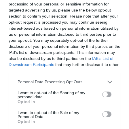
processing of your personal or sensitive information for
Ευρωπαϊκό Κορασίδων: Άνετη
Γιαννακόπουλος: «Όταν σου
targeted advertising by us, please use the below opt-out
νίκη της Ελλάδας στην
ρίχνουν μια πέτρα, τους
section to confirm your selection. Please note that after your
πρεμιέρα, 78-36 την Ιρλανδία
καταστρέφεις» (vid)
opt-out request is processed you may continue seeing
interest-based ads based on personal information utilized by
us or personal information disclosed to third parties prior to
ΕΛΣΤΑΤ: Στο 3,4% υποχώρησε ο πληθωρισμός τον Ιούλιο
your opt-out. You may separately opt-out of the further
disclosure of your personal information by third parties on the
IAB’s list of downstream participants. This information may
also be disclosed by us to third parties on the
IAB’s List of
Downstream Participants
that may further disclose it to other
Χρηματοδότηση 8 εκατ. ευρώ
Metlen: Ρεκόρ EBITDA στο α'
third parties.
σε 843 μέσα ενημέρωσης-
εξάμηνο, στα 550 εκατ. ευρώ –
Ξεκίνησε το πενταετές
Καθαρά κέρδη 313 εκατ. ευρώ
Personal Data Processing Opt Outs
πρόγραμμα ενίσχυσης του
Τύπου
I want to opt-out of the Sharing of my
personal data.
Opted In
Η Chery επενδύει 75 εκατ. δολάρια στην KG Mobility
I want to opt-out of the Sale of my
Personal Data.
Opted In