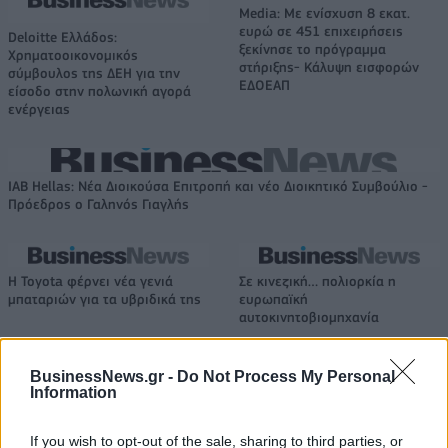
Media: Με ενίσχυση 8 εκατ.
ευρώ σε 451 επιχειρήσεις
Deloitte Ελλάδος:
ξεκίνησε το πρόγραμμα
Χρηματοοικονομικός
στήριξης- Κάλυψη εισφορών
σύμβουλος της ΔΕΗ για την
ΕΔΟΕΑΠ
είσοδο στην πολωνική αγορά
ενέργειας
IAB Hellas: Νέα Διοικούσα Επιτροπή και νέο Διοικητικό Συμβούλιο -
Πρόεδρος ο Γαληνός Γιαγλής
Η Toyota φέρνει νέα γενιά
Σε κινεζική… πολιορκία η
μπαταριών για τα υβριδικά της
ευρωπαϊκή
αυτοκινητοβιομηχανία
BusinessNews.gr -
Do Not Process My Personal
Information
Νέο Audi A2 e-tron με στόχο την κορυφή της αποδοτικότητας
If you wish to opt-out of the sale, sharing to third parties, or