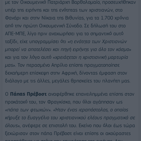
με τον Οικουμενικό Πατριάρχη Βαρθολομαίο, προσευχήθηκαν
υπέρ της ειρήνης και της ενότητας των χριστιανών, στο
Φανάρι και στην Νίκαια της Βιθυνίας, για τα 1.700 χρόνια
από την πρώτη Οικουμενική Σύνοδο. Σε δήλωσή του στο
ΑΠΕ-ΜΠΕ, λίγο πριν αναχωρήσει για το σημαντικό αυτό
ταξίδι, είχε υπογραμμίσει ότι
«η ενότητα των Χριστιανών
μπορεί να αποτελέσει και πηγή ειρήνης για όλο τον κόσμο»
και για τον λόγο αυτό
«χρειάζεται η χριστιανική μαρτυρία
μας».
Τον περασμένο Απρίλιο επίσης πραγματοποίησε
δεκαήμερη επίσκεψη στην Αφρική, δίνοντας έμφαση στον
διάλογο με τις άλλες, μεγάλες θρησκείες του πλανήτη μας.
Ο
Πάπας Πρέβοστ
αναφέρθηκε επανειλημμένα επίσης στον
προκάτοχό του, τον Φραγκίσκο, που όλοι αγάπησαν ως
«πάπα των φτωχών». «Ήταν ένας ιεραπόστολος, ο οποίος
κήρυξε το Ευαγγέλιο του χριστιανικού ελέους πραγματικά σε
όλους»,
ανέφερε σε επιστολή του. Εκείνο που όλοι έως τώρα
ξεχώρισαν στον πάπα Πρέβοστ είναι επίσης οι ακούραστες