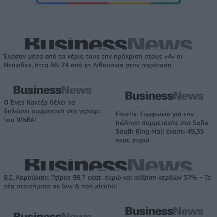
Έχασαν μέσα από τα χέρια τους την πρόκριση στους «4» οι
Νεάνιδες, ήττα 66-74 από τη Λιθουανία στην παράταση
Ο Ένες Καντέρ θέλει να
δηλώσει συμμετοχή στο ντραφτ
Fourlis: Συμφωνία για την
του WNBA!
πώληση συμμετοχής στο Sofia
South Ring Mall έναντι 49,35
εκατ. ευρώ
Β.Σ. Καρούλιας: Τζίρος 98,7 εκατ. ευρώ και αύξηση κερδών 57% - Τα
νέα στοιχήματα σε low & non alcohol