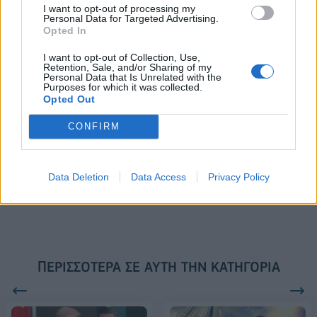
I want to opt-out of processing my
Το FIAT 500 Hybrid τώρα από
Ατρόμητος και Novibet
Personal Data for Targeted Advertising.
18.990 ευρώ
συνεχίζουν μαζί: Ανανέωση της
Opted In
συνεργασίας τους μέχρι το
2028
I want to opt-out of Collection, Use,
Retention, Sale, and/or Sharing of my
Personal Data that Is Unrelated with the
Purposes for which it was collected.
Opted Out
18η συνεχόμενη χρονιά για τον ΟΤΕ στη διεθνή σειρά δεικτών
FTSE4Good
CONFIRM
Alpha Bank: Για πρώτη φορά το Αρχαίο Θέατρο Επιδαύρου άνοιξε τις
Data Deletion
Data Access
Privacy Policy
πύλες του σε όλους
ΠΕΡΙΣΣΌΤΕΡΑ ΣΕ ΑΥΤΉ ΤΗΝ ΚΑΤΗΓΟΡΊΑ