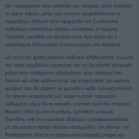
δεν περιορίζεται στην καταδίκη του πολέμου, αλλά εντοπίζει
τα κύρια σημεία, μέσω των οποίων τροφοδοτούνται οι
συρράξεις»,
δήλωσε στην εφημερίδα της Συνέλευσης
Καθολικών Επισκόπων Ιταλίας «Avvenire», ο Γιώργος
Πουλίδης, πρέσβης την Κύπρου στην Αγία Έδρα και ο
αρχαιότερος διπλωμάτης διαπιστευμένος στο Βατικανό.
«Σε αυτή την φάση μεγάλης διεθνούς αβεβαιότητας, η φωνή
του πάπα συμβάλλει σημαντικά στο να ξαναδοθεί κεντρικός
ρόλος στην ανθρώπινη αξιοπρέπεια, στον σεβασμό του
δικαίου και στην ευθύνη υπέρ της επικράτησης της ειρήνης,
κριτήρια που θα έπρεπε να εμπνέουν κάθε πολιτική επιλογή.
Για όποιον εκπροσωπεί μια χώρα η οποία παραμένει
λαβωμένη λόγω ξένης κατοχής, η οπτική αυτή δεν αποτελεί
θεωρία, αλλά ζωντανή μνήμη»,
πρόσθεσε ο κύριος
Πουλίδης.
«Με εντυπωσίασε ιδιαίτερα η αποφασιστικότητα
με την οποία ο πάπας Λέοντας καταγγέλλει την όλο και πιο
διαδεδομένη ιδέα ότι η στρατιωτική σύρραξη μπορεί και