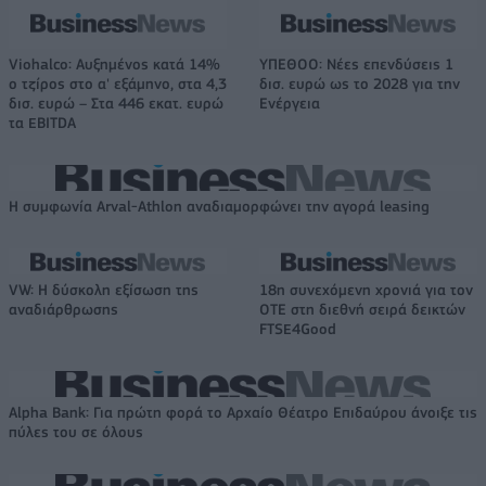
Viohalco: Αυξημένος κατά 14%
ΥΠΕΘΟΟ: Νέες επενδύσεις 1
ο τζίρος στο α' εξάμηνο, στα 4,3
δισ. ευρώ ως το 2028 για την
δισ. ευρώ – Στα 446 εκατ. ευρώ
Ενέργεια
τα EBITDA
Η συμφωνία Arval-Athlon αναδιαμορφώνει την αγορά leasing
VW: Η δύσκολη εξίσωση της
18η συνεχόμενη χρονιά για τον
αναδιάρθρωσης
ΟΤΕ στη διεθνή σειρά δεικτών
FTSE4Good
Alpha Bank: Για πρώτη φορά το Αρχαίο Θέατρο Επιδαύρου άνοιξε τις
πύλες του σε όλους