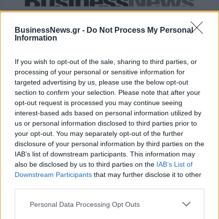
ESG Report 2025: Πώς η ΑΒ Βασιλόπουλος μετατρέπει τη
βιωσιμότητα σε καθημερινή πράξη
BusinessNews.gr -
Do Not Process My Personal
Information
If you wish to opt-out of the sale, sharing to third parties, or
processing of your personal or sensitive information for
ΠΕΡΙΣΣΌΤΕΡΑ ΣΕ ΑΥΤΉ ΤΗΝ ΚΑΤΗΓΟΡΊΑ
targeted advertising by us, please use the below opt-out
section to confirm your selection. Please note that after your
opt-out request is processed you may continue seeing
interest-based ads based on personal information utilized by
us or personal information disclosed to third parties prior to
your opt-out. You may separately opt-out of the further
disclosure of your personal information by third parties on the
IAB’s list of downstream participants. This information may
also be disclosed by us to third parties on the
IAB’s List of
Σχεδόν 1.500 πλοία
Τουρκία: Ρεκόρ έμφυλης
Downstream Participants
that may further disclose it to other
παραμένουν
βίας με 133
third parties.
«εγκλωβισμένα» στον
γυναικοκτονίες σε 4 μήνες
Κόλπο, σύμφωνα με τον
Personal Data Processing Opt Outs
07/05/2026 - 16:43
Διεθνή Ναυτιλιακό