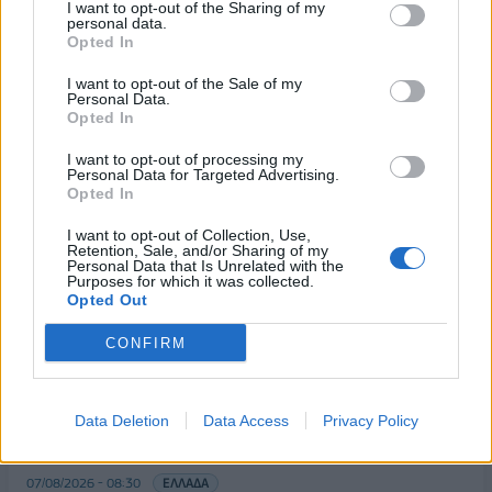
Οργανισμό
I want to opt-out of the Sharing of my
personal data.
07/05/2026 - 18:42
Opted In
I want to opt-out of the Sale of my
Personal Data.
Opted In
I want to opt-out of processing my
Personal Data for Targeted Advertising.
Opted In
I want to opt-out of Collection, Use,
Retention, Sale, and/or Sharing of my
Personal Data that Is Unrelated with the
Purposes for which it was collected.
Opted Out
CONFIRM
ΡΟΗ ΕΙΔΗΣΕΩΝ
Data Deletion
Data Access
Privacy Policy
Υψηλός κίνδυνος πυρκαγιάς σήμερα σε Αττική,
Κρήτη, Πελοπόννησο, Εύβοια και νησιά του Αιγαίου
07/08/2026 - 08:30
ΕΛΛΑΔΑ