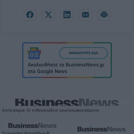
EuroLeague: Οι ενθουσιώδεις πρωτοεμφανιζόμενοι
Ευρωπαϊκό Κορασίδων Β'