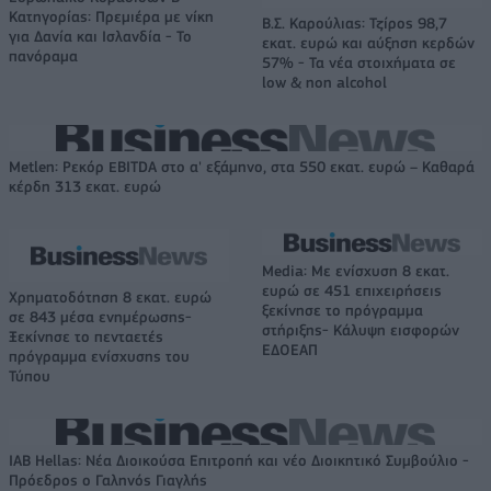
Κατηγορίας: Πρεμιέρα με νίκη
Β.Σ. Καρούλιας: Τζίρος 98,7
για Δανία και Ισλανδία - Το
εκατ. ευρώ και αύξηση κερδών
πανόραμα
57% - Τα νέα στοιχήματα σε
low & non alcohol
Metlen: Ρεκόρ EBITDA στο α' εξάμηνο, στα 550 εκατ. ευρώ – Καθαρά
κέρδη 313 εκατ. ευρώ
Media: Με ενίσχυση 8 εκατ.
ευρώ σε 451 επιχειρήσεις
Χρηματοδότηση 8 εκατ. ευρώ
ξεκίνησε το πρόγραμμα
σε 843 μέσα ενημέρωσης-
στήριξης- Κάλυψη εισφορών
Ξεκίνησε το πενταετές
ΕΔΟΕΑΠ
πρόγραμμα ενίσχυσης του
Τύπου
IAB Hellas: Νέα Διοικούσα Επιτροπή και νέο Διοικητικό Συμβούλιο -
Πρόεδρος ο Γαληνός Γιαγλής