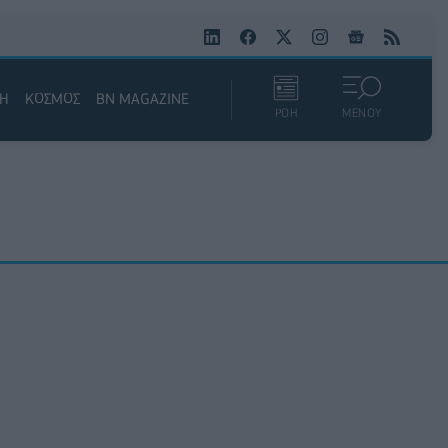
ΚΗ
ΚΟΣΜΟΣ
BN MAGAZINE
ΡΟΗ
ΜΕΝΟΥ