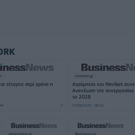
ORK
gr
csrnews.gr
για τέταρτο σερί χρόνο η
Ατρόμητος και Novibet συνε
Ανανέωση της συνεργασίας 
το 2028
:44
07/08/2026 - 08:52
advertising.gr
fleetnews.gr