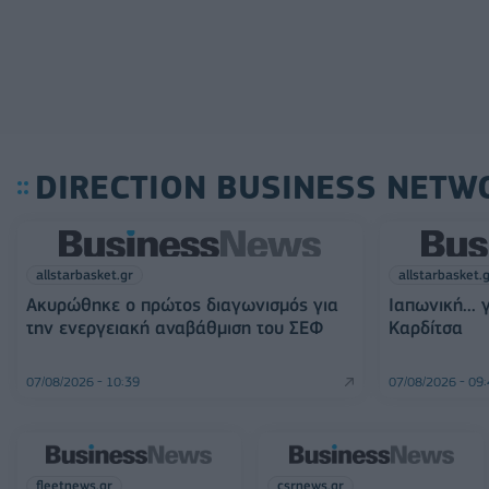
DIRECTION BUSINESS NETW
allstarbasket.gr
allstarbasket.
Ακυρώθηκε ο πρώτος διαγωνισμός για
Ιαπωνική... 
την ενεργειακή αναβάθμιση του ΣΕΦ
Καρδίτσα
07/08/2026 - 10:39
07/08/2026 - 09
fleetnews.gr
csrnews.gr