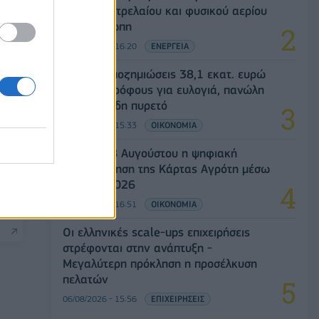
αγορές πετρελαίου και φυσικού αερίου
στην Ευρώπη
06/08/2026 - 16:20
ΕΝΕΡΓΕΙΑ
ΥΠΑΑΤ: Αποζημιώσεις 38,1 εκατ. ευρώ
σε κτηνοτρόφους για ευλογιά, πανώλη
και αφθώδη πυρετό
06/08/2026 - 15:33
ΟΙΚΟΝΟΜΙΑ
Από τις 28 Αυγούστου η ψηφιακή
ενεργοποίηση της Κάρτας Αγρότη μέσω
της ΕΑΕ 2026
ία
06/08/2026 - 16:51
ΟΙΚΟΝΟΜΙΑ
Οι ελληνικές scale-ups επιχειρήσεις
στρέφονται στην ανάπτυξη -
Μεγαλύτερη πρόκληση η προσέλκυση
πελατών
06/08/2026 - 15:56
ΕΠΙΧΕΙΡΗΣΕΙΣ