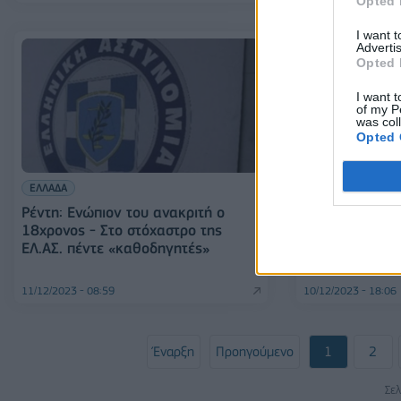
Opted 
I want 
Advertis
Opted 
I want t
of my P
was col
Opted 
ΕΛΛΑΔΑ
ΕΛΛΑΔΑ
Ρέντη: Ενώπιον του ανακριτή ο
Ποινική δίωξη
18χρονος - Στο στόχαστρο της
18χρονου για 
ΕΛ.ΑΣ. πέντε «καθοδηγητές»
αστυνομικό - 
11/12/2023 - 08:59
10/12/2023 - 18:06
Έναρξη
Προηγούμενο
1
2
Σελ