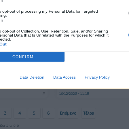
In
to opt-out of processing my Personal Data for Targeted
ing.
In
o opt-out of Collection, Use, Retention, Sale, and/or Sharing
ersonal Data that Is Unrelated with the Purposes for which it
lected.
Out
CONFIRM
ΕΛΛΑΔΑ
 σε βάρος του
Συνελήφθη 18χρονος για τον
την επίθεση στον
τραυματισμού του αστυνομικού
Data Deletion
Data Access
Privacy Policy
Βαρύτατες κατηγορίες
στου Ρέντη - Τι είπε στην ομολογ
του
10/12/2023 - 11:19
3
4
5
6
Επόμενο
Τέλος
ίδα 1 από 6