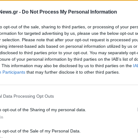
ΠΟΛΙΤΙΚΗ
Μητσοτάκης για θάνατο
Νεκρός αστυνομικός,
News.gr -
Do Not Process My Personal Information
αστυνομικού: Ζήτημα τιμής για τ
ίθεση με μαχαίρι σε
πολιτεία η τιμωρία των δολοφό
αζί
to opt-out of the sale, sharing to third parties, or processing of your per
formation for targeted advertising by us, please use the below opt-out s
27/12/2023 - 15:19
r selection. Please note that after your opt-out request is processed y
eing interest-based ads based on personal information utilized by us or
disclosed to third parties prior to your opt-out. You may separately opt-
losure of your personal information by third parties on the IAB’s list of
. This information may also be disclosed by us to third parties on the
IA
Participants
that may further disclose it to other third parties.
l Data Processing Opt Outs
ΕΛΛΑΔΑ
o opt-out of the Sharing of my personal data.
ος αστυνομικός,
Ρέντη: Προθεσμία για την Πέμπτ
In
εια καταδίωξης
έλαβε ο 18χρονος από τον
άτων
ανακρίτρια Πειραιά
o opt-out of the Sale of my Personal Data.
11/12/2023 - 11:47