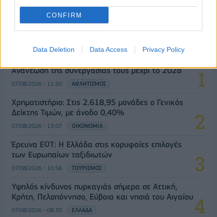
CONFIRM
ΔΗΜΟΦΙΛΗ
Data Deletion
Data Access
Privacy Policy
Ατρόμητος και Novibet συνεχίζουν μαζί:
Ανανέωση της συνεργασίας τους μέχρι το 2028
07/08/2026 - 11:50
ΑΘΛΗΤΙΣΜΟΣ
Χρηματιστήριο: Στις 2.618,95 μονάδες ο Γενικός
Δείκτης Τιμών, με άνοδο 0,40%
07/08/2026 - 13:07
ΟΙΚΟΝΟΜΙΑ
Έρευνα ΕΟΤ: Η Ελλάδα στις κορυφαίες επιλογές
των Ευρωπαίων ταξιδιωτών
07/08/2026 - 10:56
ΤΟΥΡΙΣΜΟΣ
Υψηλός κίνδυνος πυρκαγιάς σήμερα σε Αττική,
Κρήτη, Πελοπόννησο, Εύβοια και νησιά του Αιγαίου
07/08/2026 - 08:30
ΕΛΛΑΔΑ