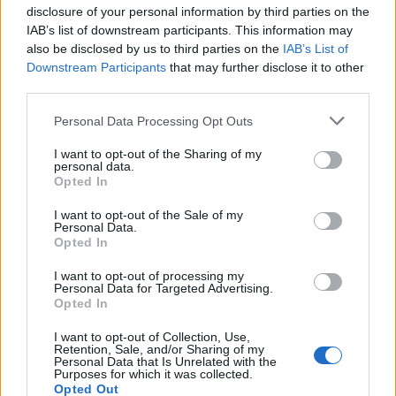
disclosure of your personal information by third parties on the
ΥΠΠΟ: Επιχορηγήσεις 1.106.000 ευρώ για την
IAB’s list of downstream participants. This information may
ενίσχυση των Πολυθεματικών Φεστιβάλ σε όλη την
also be disclosed by us to third parties on the
IAB’s List of
Ελλάδα
Downstream Participants
that may further disclose it to other
third parties.
07/08/2026 - 14:34
ΟΙΚΟΝΟΜΙΑ
Personal Data Processing Opt Outs
Άρειος Πάγος- Ε. Μπακέλας: Δεν ανασύρεται από το
αρχείο η υπόθεση των υποκλοπών
I want to opt-out of the Sharing of my
personal data.
07/08/2026 - 14:11
ΕΛΛΑΔΑ
Opted In
Σαουδική Αραβία, Τουρκία και Πακιστάν
I want to opt-out of the Sale of my
υπογράφουν κοινή αμυντική συμφωνία
Personal Data.
Opted In
07/08/2026 - 13:47
ΚΟΣΜΟΣ
ΟΛΕΣ ΟΙ ΕΙΔΗΣΕΙΣ
I want to opt-out of processing my
Personal Data for Targeted Advertising.
Opted In
I want to opt-out of Collection, Use,
Retention, Sale, and/or Sharing of my
Personal Data that Is Unrelated with the
Purposes for which it was collected.
Opted Out