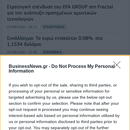
Στρατηγική επένδυση του EFA GROUP στη Fractal
για την ανάπτυξη προηγμένων αμυντικών
τεχνολογιών
07/08/2026 - 16:11
ΕΠΙΧΕΙΡΗΣΕΙΣ
Συνάλλαγμα: Το ευρώ ενισχύεται 0,08%, στα
1,1534 δολάρια
07/08/2026 - 15:45
ΟΙΚΟΝΟΜΙΑ
Χρηματιστήριο: Στις 2.623,19 μονάδες ο Γενικός
BusinessNews.gr -
Do Not Process My Personal
Δείκτης Τιμών, με άνοδο 0,57%
Information
07/08/2026 - 15:21
ΟΙΚΟΝΟΜΙΑ
If you wish to opt-out of the sale, sharing to third parties, or
Νέο κύμα καύσωνα στην Ευρώπη – Θερμοκρασίες
processing of your personal or sensitive information for
άνω των 40°C σε Ιταλία, Ισπανία και Βαλκάνια
targeted advertising by us, please use the below opt-out
07/08/2026 - 14:58
ΚΟΣΜΟΣ
section to confirm your selection. Please note that after your
opt-out request is processed you may continue seeing
Fourlis: Συμφωνία για την πώληση συμμετοχής στο
interest-based ads based on personal information utilized by
Sofia South Ring Mall έναντι 49,35 εκατ. ευρώ
us or personal information disclosed to third parties prior to
your opt-out. You may separately opt-out of the further
07/08/2026 - 14:39
ΕΠΙΧΕΙΡΗΣΕΙΣ