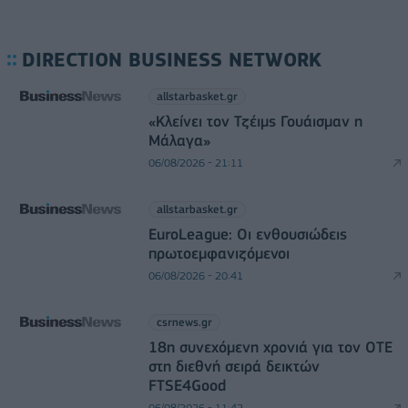
DIRECTION BUSINESS NETWORK
allstarbasket.gr
«Κλείνει τον Τζέιμς Γουάισμαν η
Μάλαγα»
06/08/2026 - 21:11
allstarbasket.gr
EuroLeague: Οι ενθουσιώδεις
πρωτοεμφανιζόμενοι
06/08/2026 - 20:41
csrnews.gr
18η συνεχόμενη χρονιά για τον ΟΤΕ
στη διεθνή σειρά δεικτών
FTSE4Good
06/08/2026 - 11:42