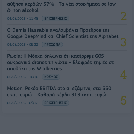
αύξηση κερδών 57% - Τα νέα στοιχήματα σε low
& non alcohol
06/08/2026 - 11:48
ΕΠΙΧΕΙΡΗΣΕΙΣ
Ο Demis Hassabis αναλαμβάνει Πρόεδρος της
Google DeepMind και Chief Scientist της Alphabet
06/08/2026 - 09:32
ΠΡΟΣΩΠΑ
Ρωσία: Η Μόσχα δηλώνει ότι κατέρριψε 605
ουκρανικά drones τη νύχτα - Ελαφρές ζημιές σε
αποθήκη της Wildberries
06/08/2026 - 10:30
ΚΟΣΜΟΣ
Metlen: Ρεκόρ EBITDA στο α' εξάμηνο, στα 550
εκατ. ευρώ – Καθαρά κέρδη 313 εκατ. ευρώ
06/08/2026 - 09:12
ΕΠΙΧΕΙΡΗΣΕΙΣ