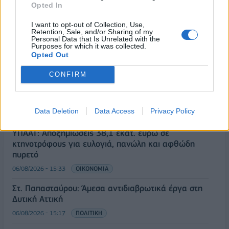
Opted In
06/08/2026 - 16:20
ΕΝΕΡΓΕΙΑ
I want to opt-out of Collection, Use,
Retention, Sale, and/or Sharing of my
Οι ελληνικές scale-ups επιχειρήσεις στρέφονται
Personal Data that Is Unrelated with the
στην ανάπτυξη - Μεγαλύτερη πρόκληση η
Purposes for which it was collected.
προσέλκυση πελατών
Opted Out
06/08/2026 - 15:56
ΕΠΙΧΕΙΡΗΣΕΙΣ
CONFIRM
Χρηματιστήριο: Στις 2.627,95 μονάδες ο Γενικός
Δείκτης Τιμών, με άνοδο 0,15%
Data Deletion
Data Access
Privacy Policy
06/08/2026 - 15:46
ΟΙΚΟΝΟΜΙΑ
ΥΠΑΑΤ: Αποζημιώσεις 38,1 εκατ. ευρώ σε
κτηνοτρόφους για ευλογιά, πανώλη και αφθώδη
πυρετό
06/08/2026 - 15:33
ΟΙΚΟΝΟΜΙΑ
Στ. Παπασταύρου: Άμεσα αντιδιαβρωτικά έργα στη
Δυτική Αττική
06/08/2026 - 15:17
ΠΟΛΙΤΙΚΗ