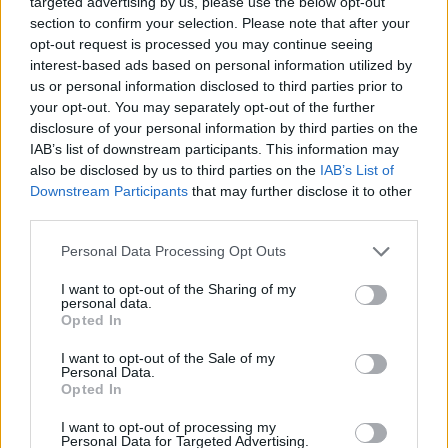
targeted advertising by us, please use the below opt-out
section to confirm your selection. Please note that after your
opt-out request is processed you may continue seeing
Χρηματιστήριο: Πτώση κατά 0,59%, στα 320,42
interest-based ads based on personal information utilized by
εκατ. ευρώ ο τζίρος
us or personal information disclosed to third parties prior to
06/08/2026 - 18:10
ΟΙΚΟΝΟΜΙΑ
your opt-out. You may separately opt-out of the further
disclosure of your personal information by third parties on the
ΟΠΕΚΑ: Αύριο η δεύτερη πληρωμή των δικαιούχων
IAB’s list of downstream participants. This information may
του Λογαριασμού Αγροτικής Εστίας
also be disclosed by us to third parties on the
IAB’s List of
Downstream Participants
that may further disclose it to other
06/08/2026 - 17:40
ΟΙΚΟΝΟΜΙΑ
third parties.
Κυβερνητική Επιτροπή Βιομηχανίας- Κ. Μητσοτάκης:
Στρατηγική προτεραιότητα η ενίσχυση της
Personal Data Processing Opt Outs
βιομηχανίας
I want to opt-out of the Sharing of my
06/08/2026 - 17:18
ΠΟΛΙΤΙΚΗ
personal data.
Opted In
Από τις 28 Αυγούστου η ψηφιακή ενεργοποίηση της
I want to opt-out of the Sale of my
Κάρτας Αγρότη μέσω της ΕΑΕ 2026
Personal Data.
06/08/2026 - 16:51
ΟΙΚΟΝΟΜΙΑ
Opted In
Eurobank: Εξελίξεις και προοπτικές στις αγορές
I want to opt-out of processing my
Personal Data for Targeted Advertising.
πετρελαίου και φυσικού αερίου στην Ευρώπη