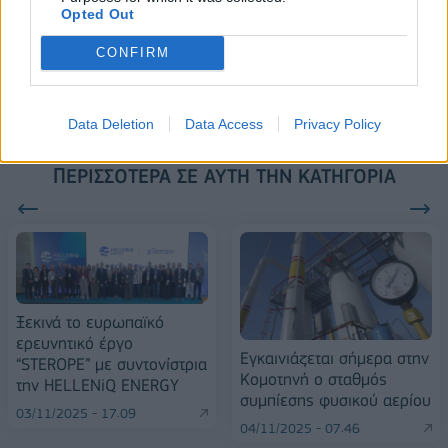
Opted Out
Alpha Bank: Για πρώτη φορά το Αρχαίο Θέατρο Επιδαύρου άνοιξε τις
CONFIRM
πύλες του σε όλους
Data Deletion
Data Access
Privacy Policy
ΠΕΡΙΣΣΌΤΕΡΑ ΣΕ ΑΥΤΉ ΤΗΝ ΚΑΤΗΓΟΡΊΑ
Ξεκινά το ευρωπαϊκό
ερευνητικό έργο
Εγκαινιάζεται σήμερα στην
“STEROPE” με συντονίστρια
Κομοτηνή ο σταθμός
την HELLENiQ ENERGY
συμπίεσης φυσικού αερίου
03/11/2025 - 17:09
04/11/2025 - 07:46