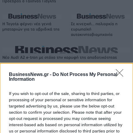
Πρόεδρος ο Γαληνός Γιαγλής
Η Toyota φέρνει νέα γενιά
Σε κινεζική… πολιορκία η
μπαταριών για τα υβριδικά της
ευρωπαϊκή
αυτοκινητοβιομηχανία
Νέο Audi A2 e-tron με στόχο την κορυφή της αποδοτικότητας
BusinessNews.gr -
Do Not Process My Personal
Information
Ευρωπαϊκό Παίδων: Λύγισε
Γιαννακόπουλος: «Όταν σου
στην παράταση η Ελλάδα, 96-
ρίχνουν μια πέτρα, τους
86 από την Ισπανία (pics)
καταστρέφεις» (vid)
If you wish to opt-out of the sale, sharing to third parties, or
processing of your personal or sensitive information for
targeted advertising by us, please use the below opt-out
section to confirm your selection. Please note that after your
ΕΛΣΤΑΤ: Στο 3,4% υποχώρησε ο πληθωρισμός τον Ιούλιο
opt-out request is processed you may continue seeing
interest-based ads based on personal information utilized by
us or personal information disclosed to third parties prior to