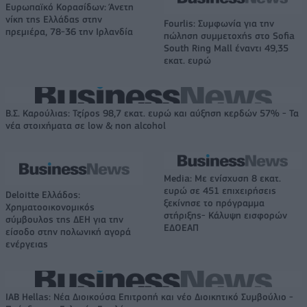
Ευρωπαϊκό Κορασίδων: Άνετη
νίκη της Ελλάδας στην
Fourlis: Συμφωνία για την
πρεμιέρα, 78-36 την Ιρλανδία
πώληση συμμετοχής στο Sofia
South Ring Mall έναντι 49,35
εκατ. ευρώ
Β.Σ. Καρούλιας: Τζίρος 98,7 εκατ. ευρώ και αύξηση κερδών 57% - Τα
νέα στοιχήματα σε low & non alcohol
Media: Με ενίσχυση 8 εκατ.
ευρώ σε 451 επιχειρήσεις
Deloitte Ελλάδος:
ξεκίνησε το πρόγραμμα
Χρηματοοικονομικός
στήριξης- Κάλυψη εισφορών
σύμβουλος της ΔΕΗ για την
ΕΔΟΕΑΠ
είσοδο στην πολωνική αγορά
ενέργειας
IAB Hellas: Νέα Διοικούσα Επιτροπή και νέο Διοικητικό Συμβούλιο -