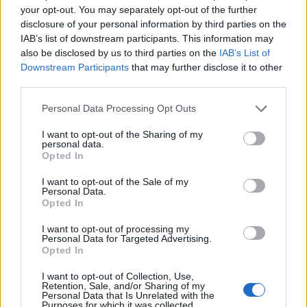
your opt-out. You may separately opt-out of the further
disclosure of your personal information by third parties on the
Χρηματοδότηση 8 εκατ. ευρώ
Metlen: Ρεκόρ EBITDA στο α'
σε 843 μέσα ενημέρωσης-
εξάμηνο, στα 550 εκατ. ευρώ –
IAB’s list of downstream participants. This information may
Ξεκίνησε το πενταετές
Καθαρά κέρδη 313 εκατ. ευρώ
also be disclosed by us to third parties on the
IAB’s List of
πρόγραμμα ενίσχυσης του
Downstream Participants
that may further disclose it to other
Τύπου
third parties.
Personal Data Processing Opt Outs
Η Chery επενδύει 75 εκατ. δολάρια στην KG Mobility
I want to opt-out of the Sharing of my
personal data.
Opted In
Το FIAT 500 Hybrid τώρα από
Ατρόμητος και Novibet
I want to opt-out of the Sale of my
Personal Data.
18.990 ευρώ
συνεχίζουν μαζί: Ανανέωση της
Opted In
συνεργασίας τους μέχρι το
2028
I want to opt-out of processing my
Personal Data for Targeted Advertising.
Opted In
18η συνεχόμενη χρονιά για τον ΟΤΕ στη διεθνή σειρά δεικτών
I want to opt-out of Collection, Use,
FTSE4Good
Retention, Sale, and/or Sharing of my
Personal Data that Is Unrelated with the
Purposes for which it was collected.