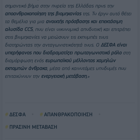
σημαντικό βήμα στην πορεία της Ελλάδας προς την
αποανθρακοποίηση της βιομηχανίας
της. Το έργο αυτό θέτει
τα θεμέλια για μια
ανοιχτής πρόσβασης και επεκτάσιμη
αλυσίδα CCS
, που είναι οικονομικά αποδοτική και επιτρέπει
στις βιομηχανίες να μειώσουν τις εκπομπές τους
διατηρώντας την ανταγωνιστικότητά τους. Ο
ΔΕΣΦΑ είναι
υπερήφανος που διαδραματίζει πρωταγωνιστικό ρόλο
στη
διαμόρφωση ενός
ευρωπαϊκού μέλλοντος χαμηλών
εκπομπών άνθρακα
, μέσα από καινοτόμες υποδομές που
επιταχύνουν την
ενεργειακή μετάβαση
.»
ΔΕΣΦΑ
ΑΠΑΝΘΡΑΚΟΠΟΙΗΣΗ
ΠΡΑΣΙΝΗ ΜΕΤΑΒΑΣΗ