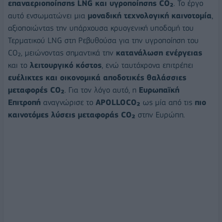
επαναεριοποίησης LNG και υγροποίησης CO₂
. Το έργο
αυτό ενσωματώνει μια
μοναδική τεχνολογική καινοτομία
,
αξιοποιώντας την υπάρχουσα κρυογενική υποδομή του
Τερματικού LNG στη Ρεβυθούσα για την υγροποίηση του
CO₂, μειώνοντας σημαντικά την
κατανάλωση ενέργειας
και το
λειτουργικό κόστος
, ενώ ταυτόχρονα επιτρέπει
ευέλικτες και οικονομικά αποδοτικές θαλάσσιες
μεταφορές CO₂
. Για τον λόγο αυτό, η
Ευρωπαϊκή
Επιτροπή
αναγνώρισε το
APOLLOCO₂
ως μία από τις
πιο
καινοτόμες λύσεις μεταφοράς CO₂
στην Ευρώπη.