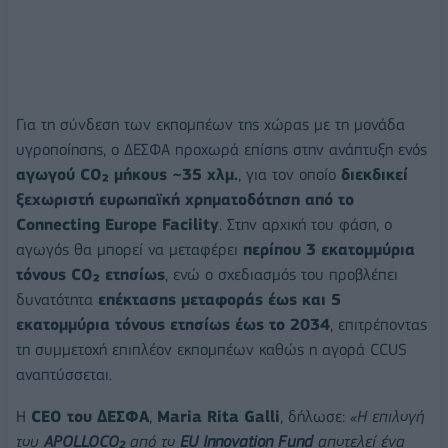
Για τη σύνδεση των εκπομπέων της χώρας με τη μονάδα
υγροποίησης, ο ΔΕΣΦΑ προχωρά επίσης στην ανάπτυξη ενός
αγωγού CO₂ μήκους ~35 χλμ.
, για τον οποίο
διεκδικεί
ξεχωριστή ευρωπαϊκή χρηματοδότηση από το
Connecting Europe Facility
. Στην αρχική του φάση, ο
αγωγός θα μπορεί να μεταφέρει
περίπου 3 εκατομμύρια
τόνους CO₂ ετησίως
, ενώ ο σχεδιασμός του προβλέπει
δυνατότητα
επέκτασης μεταφοράς έως και 5
εκατομμύρια τόνους ετησίως έως το 2034
, επιτρέποντας
τη συμμετοχή επιπλέον εκπομπέων καθώς η αγορά CCUS
αναπτύσσεται.
Η
CEO του ΔΕΣΦΑ
,
Maria Rita Galli
, δήλωσε:
«Η επιλογή
του
APOLLOCO₂
από το
EU Innovation Fund
αποτελεί ένα