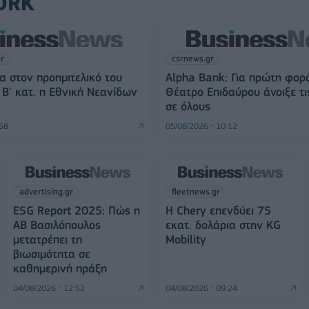
ORK
gr
csrnews.gr
α στον προημιτελικό του
Alpha Bank: Για πρώτη φορ
Β' κατ. η Εθνική Νεανίδων
Θέατρο Επιδαύρου άνοιξε τι
σε όλους
:58
05/08/2026 - 10:12
advertising.gr
fleetnews.gr
ESG Report 2025: Πώς η
Η Chery επενδύει 75
ΑΒ Βασιλόπουλος
εκατ. δολάρια στην KG
μετατρέπει τη
Mobility
βιωσιμότητα σε
καθημερινή πράξη
04/08/2026 - 12:52
04/08/2026 - 09:24