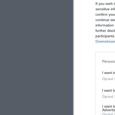
If you wish 
sensitive in
confirm you
continue se
information 
further disc
participants
Downstream 
Persona
I want t
Opted 
I want t
Opted 
I want 
Advertis
Opted 