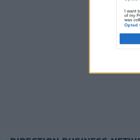
I want t
of my P
was col
Opted 