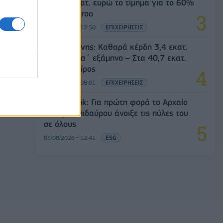
Στα 10 εκατ. ευρώ το τίμημα για το 60%
του Jackaroo
05/08/2026 - 12:50
ΕΠΙΧΕΙΡΗΣΕΙΣ
Παπουτσάνης: Καθαρά κέρδη 3,4 εκατ.
ευρώ στο α΄ εξάμηνο – Στα 40,7 εκατ.
ευρώ ο τζίρος
05/08/2026 - 08:01
ΕΠΙΧΕΙΡΗΣΕΙΣ
Alpha Bank: Για πρώτη φορά το Αρχαίο
Θέατρο Επιδαύρου άνοιξε τις πύλες του
σε όλους
05/08/2026 - 12:41
ESG