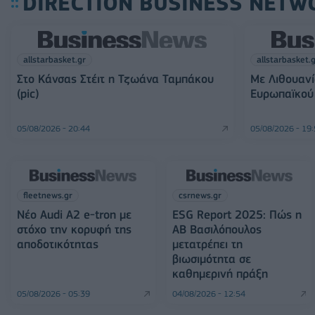
DIRECTION BUSINESS NETW
allstarbasket.gr
allstarbasket.
Στο Κάνσας Στέιτ η Τζωάνα Ταμπάκου
Με Λιθουανί
(pic)
Ευρωπαϊκού 
05/08/2026 - 20:44
05/08/2026 - 19
fleetnews.gr
csrnews.gr
Νέο Audi A2 e-tron με
ESG Report 2025: Πώς η
στόχο την κορυφή της
ΑΒ Βασιλόπουλος
αποδοτικότητας
μετατρέπει τη
βιωσιμότητα σε
καθημερινή πράξη
05/08/2026 - 05:39
04/08/2026 - 12:54