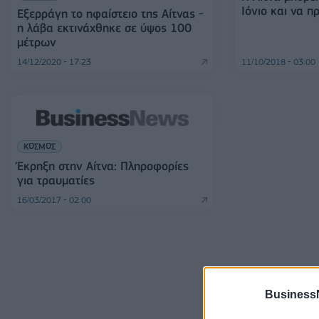
Ιόνιο και να π
Εξερράγη το ηφαίστειο της Αίτνας -
η λάβα εκτινάχθηκε σε ύψος 100
μέτρων
14/12/2020 - 17:23
11/10/2018 - 03:00
ΚΟΣΜΟΣ
Έκρηξη στην Αίτνα: Πληροφορίες
για τραυματίες
16/03/2017 - 02:00
Business