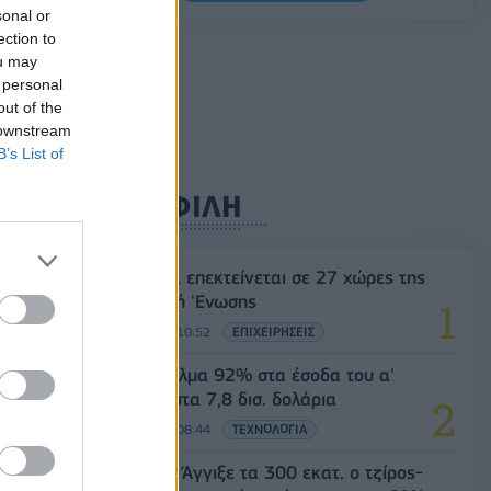
0,20%, στα 1,1557 δολάρια
sonal or
ection to
05/08/2026 - 15:28
ΟΙΚΟΝΟΜΙΑ
ou may
 personal
out of the
 downstream
B’s List of
ΔΗΜΟΦΙΛΗ
Η Vendora επεκτείνεται σε 27 χώρες της
Ευρωπαϊκή 'Ενωσης
05/08/2026 - 10:52
ΕΠΙΧΕΙΡΗΣΕΙΣ
SpaceX: Άλμα 92% στα έσοδα του α'
τριμήνου στα 7,8 δισ. δολάρια
05/08/2026 - 08:44
ΤΕΧΝΟΛΟΓΙΑ
Evergood: Άγγιξε τα 300 εκατ. ο τζίρος-