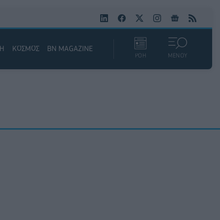
ΚΗ
ΚΟΣΜΟΣ
BN MAGAZINE
ΡΟΗ
ΜΕΝΟΥ