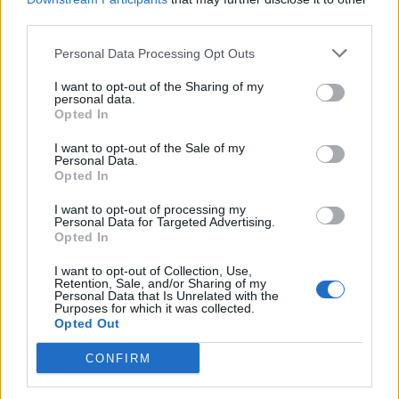
Όμιλος AKTOR: Εξαγοράζει το 75% των ΗΛΕΚΤΩΡ και THALIS –
third parties.
Στρατηγική συνεργασία με τη Motor Oil
Personal Data Processing Opt Outs
I want to opt-out of the Sharing of my
TV: Η σκακιέρα της νέας σεζόν
personal data.
Opted In
ΔΕΗ: Ισχυρή ανάπτυξη στο α΄
εξάμηνο 2026 με
I want to opt-out of the Sale of my
προσαρμοσμένο EBITDA στα 1,2
Personal Data.
δισ. ευρώ
Opted In
I want to opt-out of processing my
Personal Data for Targeted Advertising.
IAB Hellas: Νέα Διοικούσα Επιτροπή και νέο Διοικητικό Συμβούλιο -
Opted In
Πρόεδρος ο Γαληνός Γιαγλής
I want to opt-out of Collection, Use,
Retention, Sale, and/or Sharing of my
Personal Data that Is Unrelated with the
Purposes for which it was collected.
Νέο Audi A2 e-tron με στόχο
Η Chery επενδύει 75 εκατ.
Opted Out
την κορυφή της
δολάρια στην KG Mobility
αποδοτικότητας
CONFIRM