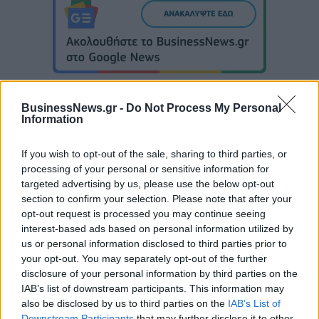
BusinessNews.gr -
Do Not Process My Personal
Information
Με Λιθουανία στον προημιτελικό του Ευρωπαϊκού Β' κατ. η Εθνική
If you wish to opt-out of the sale, sharing to third parties, or
Νεανίδων
processing of your personal or sensitive information for
targeted advertising by us, please use the below opt-out
section to confirm your selection. Please note that after your
opt-out request is processed you may continue seeing
Αλέξης Γιαννούλιας: Υποψήφιος
interest-based ads based on personal information utilized by
Δήμαρχος στο Σικάγο ο άλλοτε
Evergood: Άγγιξε τα 300 εκατ. ο
παίκτης του Πανιώνιου
us or personal information disclosed to third parties prior to
τζίρος- Στα 10 εκατ. ευρώ το
your opt-out. You may separately opt-out of the further
τίμημα για το 60% του
Jackaroo
disclosure of your personal information by third parties on the
IAB’s list of downstream participants. This information may
also be disclosed by us to third parties on the
IAB’s List of
Downstream Participants
that may further disclose it to other