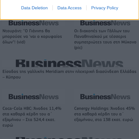
Το FIAT 500 Hybrid τώρα από 18.990 ευρώ
Data Deletion
Data Access
Privacy Policy
Ντουράντ: "Ο Γιάννης θα
Οι διακοπές των Γάλλων του
μπορούσε να 'ναι ο κορυφαίος
Παναθηναϊκού με τέσσερις
όλων"! (vid)
συμπατριώτες τους στη Μύκονο
(pic)
Είσοδος της γαλλικής Meridiam στην ηλεκτρική διασύνδεση Ελλάδας
– Κύπρου
Coca-Cola HBC: Άνοδος 11,4%
Cenergy Holdings: Άνοδος 45%
στα καθαρά κέρδη του α΄
στα καθαρά κέρδη του α΄
εξαμήνου – Στα 524,4 εκατ.
εξαμήνου, στα 138 εκατ. ευρώ
ευρώ