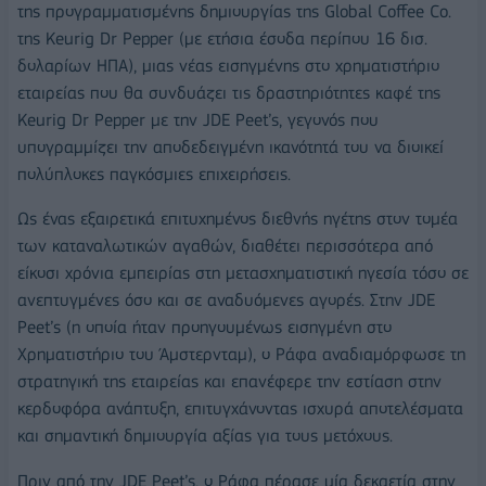
της προγραμματισμένης δημιουργίας της Global Coffee Co.
της Keurig Dr Pepper (με ετήσια έσοδα περίπου 16 δισ.
δολαρίων ΗΠΑ), μιας νέας εισηγμένης στο χρηματιστήριο
εταιρείας που θα συνδυάζει τις δραστηριότητες καφέ της
Keurig Dr Pepper με την JDE Peet’s, γεγονός που
υπογραμμίζει την αποδεδειγμένη ικανότητά του να διοικεί
πολύπλοκες παγκόσμιες επιχειρήσεις.
Ως ένας εξαιρετικά επιτυχημένος διεθνής ηγέτης στον τομέα
των καταναλωτικών αγαθών, διαθέτει περισσότερα από
είκοσι χρόνια εμπειρίας στη μετασχηματιστική ηγεσία τόσο σε
ανεπτυγμένες όσο και σε αναδυόμενες αγορές. Στην JDE
Peet’s (η οποία ήταν προηγουμένως εισηγμένη στο
Χρηματιστήριο του Άμστερνταμ), ο Ράφα αναδιαμόρφωσε τη
στρατηγική της εταιρείας και επανέφερε την εστίαση στην
κερδοφόρα ανάπτυξη, επιτυγχάνοντας ισχυρά αποτελέσματα
και σημαντική δημιουργία αξίας για τους μετόχους.
Πριν από την JDE Peet’s, ο Ράφα πέρασε μία δεκαετία στην