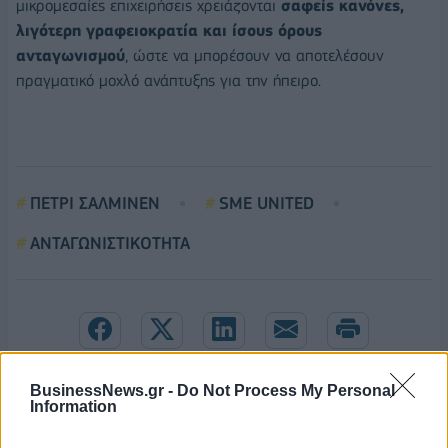
μικρομεσαίες επιχειρήσεις χρειάζονται
σαφείς κανόνες,
λιγότερη γραφειοκρατία και ίσους όρους
ανταγωνισμού
, ώστε να μπορέσουν να αποτελέσουν
πραγματικό μοχλό ανάπτυξης για την ήπειρο.
ΠΕΤΡΙ ΣΑΛΜΙΝΕΝ
SME UNITED
ΑΝΤΑΓΩΝΙΣΤΙΚΟΤΗΤΑ
BusinessNews.gr -
Do Not Process My Personal
Information