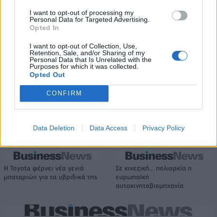
νέα στοιχήματα σε low & non alcohol
I want to opt-out of processing my
Personal Data for Targeted Advertising.
Opted In
ΣΚΑΪ: Ολοκληρώθηκε η θητεία
I want to opt-out of Collection, Use,
του Γρηγόρη Δημητριάδη - Ο
Deloitte Ελλάδος:
Retention, Sale, and/or Sharing of my
Γιάννης Αλαφούζος επιστρέφει
Χρηματοοικονομικός
Personal Data that Is Unrelated with the
στη θέση του CEO
Purposes for which it was collected.
σύμβουλος της ΔΕΗ για την
Opted Out
είσοδο στην πολωνική αγορά
ενέργειας
CONFIRM
Media: Με ενίσχυση 8 εκατ. ευρώ σε 451 επιχειρήσεις ξεκίνησε το
Data Deletion
Data Access
Privacy Policy
πρόγραμμα στήριξης- Κάλυψη εισφορών ΕΔΟΕΑΠ
Η Toyota φέρνει νέα γενιά
Σε κινεζική… πολιορκία η
μπαταριών για τα υβριδικά της
ευρωπαϊκή
αυτοκινητοβιομηχανία