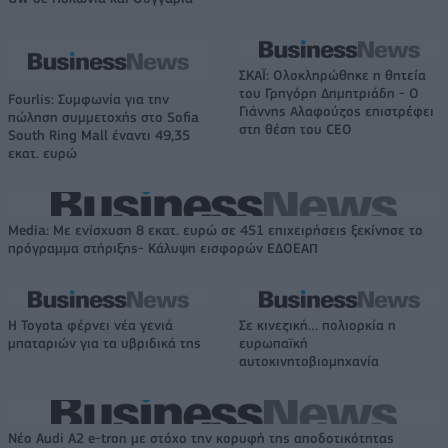
ΣΚΑΪ: Ολοκληρώθηκε η θητεία
του Γρηγόρη Δημητριάδη - Ο
Fourlis: Συμφωνία για την
Γιάννης Αλαφούζος επιστρέφει
πώληση συμμετοχής στο Sofia
στη θέση του CEO
South Ring Mall έναντι 49,35
εκατ. ευρώ
Media: Με ενίσχυση 8 εκατ. ευρώ σε 451 επιχειρήσεις ξεκίνησε το
πρόγραμμα στήριξης- Κάλυψη εισφορών ΕΔΟΕΑΠ
Η Toyota φέρνει νέα γενιά
Σε κινεζική… πολιορκία η
μπαταριών για τα υβριδικά της
ευρωπαϊκή
αυτοκινητοβιομηχανία
Νέο Audi A2 e-tron με στόχο την κορυφή της αποδοτικότητας