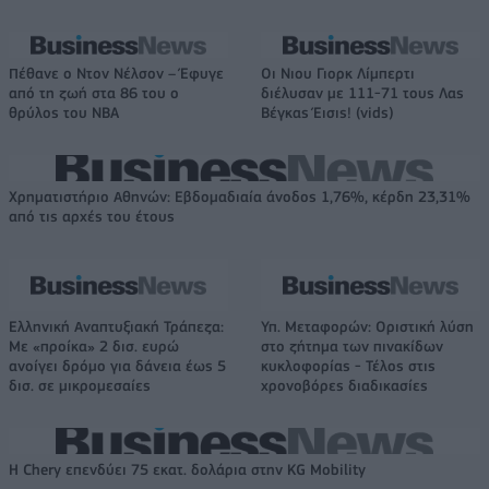
Πέθανε ο Ντον Νέλσον – Έφυγε
Οι Νιου Γιορκ Λίμπερτι
από τη ζωή στα 86 του ο
διέλυσαν με 111-71 τους Λας
θρύλος του NBA
Βέγκας Έισις! (vids)
Χρηματιστήριο Αθηνών: Εβδομαδιαία άνοδος 1,76%, κέρδη 23,31%
από τις αρχές του έτους
Ελληνική Αναπτυξιακή Τράπεζα:
Υπ. Μεταφορών: Οριστική λύση
Με «προίκα» 2 δισ. ευρώ
στο ζήτημα των πινακίδων
ανοίγει δρόμο για δάνεια έως 5
κυκλοφορίας - Τέλος στις
δισ. σε μικρομεσαίες
χρονοβόρες διαδικασίες
Η Chery επενδύει 75 εκατ. δολάρια στην KG Mobility