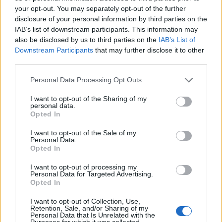
your opt-out. You may separately opt-out of the further
disclosure of your personal information by third parties on the
IAB’s list of downstream participants. This information may
also be disclosed by us to third parties on the
IAB’s List of
Downstream Participants
that may further disclose it to other
third parties.
Personal Data Processing Opt Outs
Ίντεργουντ - Ξυλεμπορία:
Εφραίμογλου (ΕΒΕΑ): Η
Νέος οικονομικός
καινοτομία δεν ευδοκιμεί
I want to opt-out of the Sharing of my
διευθυντής
personal data.
σε απομόνωση -
Opted In
22/10/2025 - 14:37
Χρειάζεται ένα
συνεργατικό οικοσύστημα
I want to opt-out of the Sale of my
Personal Data.
24/10/2025 - 09:42
Opted In
I want to opt-out of processing my
Personal Data for Targeted Advertising.
Opted In
I want to opt-out of Collection, Use,
Retention, Sale, and/or Sharing of my
Personal Data that Is Unrelated with the
Purposes for which it was collected.