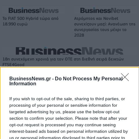
Το FIAT 500 Hybrid τώρα από
Ατρόμητος και Novibet
18.990 ευρώ
συνεχίζουν μαζί: Ανανέωση της
συνεργασίας τους μέχρι το
2028
18η συνεχόμενη χρονιά για τον ΟΤΕ στη διεθνή σειρά δεικτών
FTSE4Good
BusinessNews.gr -
Do Not Process My Personal
Information
Alpha Bank: Για πρώτη φορά το Αρχαίο Θέατρο Επιδαύρου άνοιξε τις
πύλες του σε όλους
If you wish to opt-out of the sale, sharing to third parties, or
processing of your personal or sensitive information for
targeted advertising by us, please use the below opt-out
section to confirm your selection. Please note that after your
opt-out request is processed you may continue seeing
ΠΕΡΙΣΣΌΤΕΡΑ ΣΕ ΑΥΤΉ ΤΗΝ ΚΑΤΗΓΟΡΊΑ
interest-based ads based on personal information utilized by
us or personal information disclosed to third parties prior to