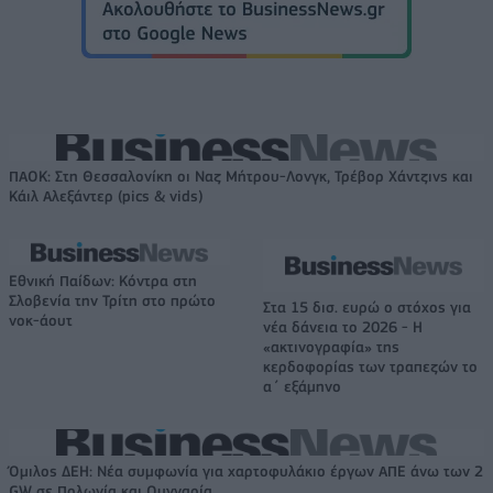
ΠΑΟΚ: Στη Θεσσαλονίκη οι Ναζ Μήτρου-Λονγκ, Τρέβορ Χάντζινς και
Κάιλ Αλεξάντερ (pics & vids)
Εθνική Παίδων: Κόντρα στη
Σλοβενία την Τρίτη στο πρώτο
Στα 15 δισ. ευρώ ο στόχος για
νοκ-άουτ
νέα δάνεια το 2026 - Η
«ακτινογραφία» της
κερδοφορίας των τραπεζών το
α΄ εξάμηνο
Όμιλος ΔΕΗ: Νέα συμφωνία για χαρτοφυλάκιο έργων ΑΠΕ άνω των 2
GW σε Πολωνία και Ουγγαρία