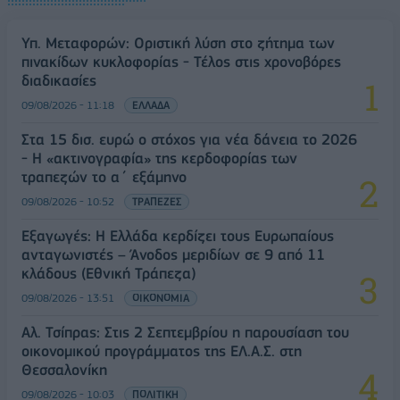
Υπ. Μεταφορών: Οριστική λύση στο ζήτημα των
πινακίδων κυκλοφορίας - Τέλος στις χρονοβόρες
διαδικασίες
09/08/2026 - 11:18
ΕΛΛΑΔΑ
Στα 15 δισ. ευρώ ο στόχος για νέα δάνεια το 2026
- Η «ακτινογραφία» της κερδοφορίας των
τραπεζών το α΄ εξάμηνο
09/08/2026 - 10:52
ΤΡΑΠΕΖΕΣ
Εξαγωγές: Η Ελλάδα κερδίζει τους Ευρωπαίους
ανταγωνιστές – Άνοδος μεριδίων σε 9 από 11
κλάδους (Εθνική Τράπεζα)
09/08/2026 - 13:51
ΟΙΚΟΝΟΜΙΑ
Αλ. Τσίπρας: Στις 2 Σεπτεμβρίου η παρουσίαση του
οικονομικού προγράμματος της ΕΛ.Α.Σ. στη
Θεσσαλονίκη
09/08/2026 - 10:03
ΠΟΛΙΤΙΚΗ