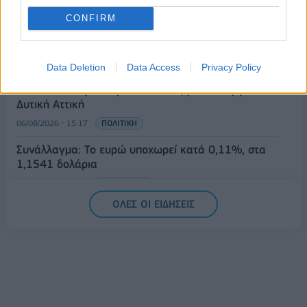
ΥΠΑΑΤ: Αποζημιώσεις 38,1 εκατ. ευρώ σε
CONFIRM
κτηνοτρόφους για ευλογιά, πανώλη και αφθώδη
πυρετό
06/08/2026 - 15:33
ΟΙΚΟΝΟΜΙΑ
Data Deletion
Data Access
Privacy Policy
Στ. Παπασταύρου: Άμεσα αντιδιαβρωτικά έργα στη
Δυτική Αττική
06/08/2026 - 15:17
ΠΟΛΙΤΙΚΗ
Συνάλλαγμα: Το ευρώ υποχωρεί κατά 0,11%, στα
1,1541 δολάρια
06/08/2026 - 14:59
ΟΙΚΟΝΟΜΙΑ
ΟΛΕΣ ΟΙ ΕΙΔΗΣΕΙΣ