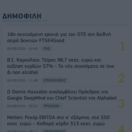
ΔΗΜΟΦΙΛΗ
18η συνεχόμενη χρονιά για τον ΟΤΕ στη διεθνή
σειρά δεικτών FTSE4Good
06/08/2026 - 14:40
ESG
Β.Σ. Καρούλιας: Τζίρος 98,7 εκατ. ευρώ και
αύξηση κερδών 57% - Τα νέα στοιχήματα σε low
& non alcohol
06/08/2026 - 11:48
ΕΠΙΧΕΙΡΗΣΕΙΣ
Ο Demis Hassabis αναλαμβάνει Πρόεδρος της
Google DeepMind και Chief Scientist της Alphabet
06/08/2026 - 09:32
ΠΡΟΣΩΠΑ
Metlen: Ρεκόρ EBITDA στο α' εξάμηνο, στα 550
εκατ. ευρώ – Καθαρά κέρδη 313 εκατ. ευρώ
06/08/2026 - 09:12
ΕΠΙΧΕΙΡΗΣΕΙΣ