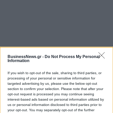
ΡΟΗ ΕΙΔΗΣΕΩΝ
BusinessNews.gr -
Do Not Process My Personal
Information
Χρηματιστήριο: Πτώση κατά 0,59%, στα 320,42
εκατ. ευρώ ο τζίρος
If you wish to opt-out of the sale, sharing to third parties, or
processing of your personal or sensitive information for
06/08/2026 - 18:10
ΟΙΚΟΝΟΜΙΑ
targeted advertising by us, please use the below opt-out
section to confirm your selection. Please note that after your
ΟΠΕΚΑ: Αύριο η δεύτερη πληρωμή των δικαιούχων
opt-out request is processed you may continue seeing
του Λογαριασμού Αγροτικής Εστίας
interest-based ads based on personal information utilized by
06/08/2026 - 17:40
ΟΙΚΟΝΟΜΙΑ
us or personal information disclosed to third parties prior to
your opt-out. You may separately opt-out of the further
Κυβερνητική Επιτροπή Βιομηχανίας- Κ. Μητσοτάκης: