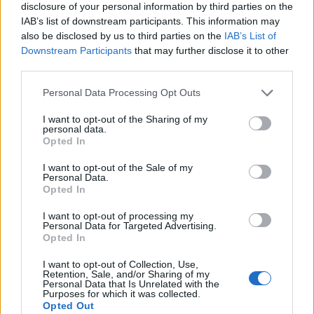
disclosure of your personal information by third parties on the
Στρατηγική προτεραιότητα η ενίσχυση της
IAB’s list of downstream participants. This information may
βιομηχανίας
also be disclosed by us to third parties on the
IAB’s List of
06/08/2026 - 17:18
ΠΟΛΙΤΙΚΗ
Downstream Participants
that may further disclose it to other
third parties.
Από τις 28 Αυγούστου η ψηφιακή ενεργοποίηση της
Κάρτας Αγρότη μέσω της ΕΑΕ 2026
Personal Data Processing Opt Outs
06/08/2026 - 16:51
ΟΙΚΟΝΟΜΙΑ
I want to opt-out of the Sharing of my
personal data.
Eurobank: Εξελίξεις και προοπτικές στις αγορές
Opted In
πετρελαίου και φυσικού αερίου στην Ευρώπη
06/08/2026 - 16:20
ΕΝΕΡΓΕΙΑ
I want to opt-out of the Sale of my
Personal Data.
Opted In
Οι ελληνικές scale-ups επιχειρήσεις στρέφονται
στην ανάπτυξη - Μεγαλύτερη πρόκληση η
I want to opt-out of processing my
προσέλκυση πελατών
Personal Data for Targeted Advertising.
Opted In
06/08/2026 - 15:56
ΕΠΙΧΕΙΡΗΣΕΙΣ
I want to opt-out of Collection, Use,
Χρηματιστήριο: Στις 2.627,95 μονάδες ο Γενικός
Retention, Sale, and/or Sharing of my
Δείκτης Τιμών, με άνοδο 0,15%
Personal Data that Is Unrelated with the
Purposes for which it was collected.
06/08/2026 - 15:46
ΟΙΚΟΝΟΜΙΑ
Opted Out