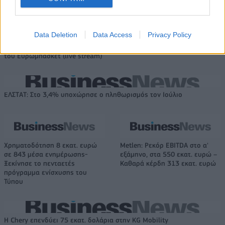
Data Deletion
Data Access
Privacy Policy
Εθνική Νεανίδων: Με τη
WNBA: Έκτη σερί νίκη για τους
Βουλγαρία για τις θέσεις 5-8
Ουάσινγκτον Μίστικς (vid)
του Ευρωμπάσκετ (live stream)
ΕΛΣΤΑΤ: Στο 3,4% υποχώρησε ο πληθωρισμός τον Ιούλιο
Χρηματοδότηση 8 εκατ. ευρώ
Metlen: Ρεκόρ EBITDA στο α'
σε 843 μέσα ενημέρωσης-
εξάμηνο, στα 550 εκατ. ευρώ –
Ξεκίνησε το πενταετές
Καθαρά κέρδη 313 εκατ. ευρώ
πρόγραμμα ενίσχυσης του
Τύπου
Η Chery επενδύει 75 εκατ. δολάρια στην KG Mobility