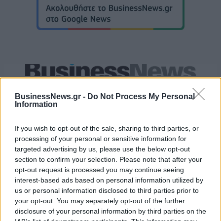
Εθνική Παίδων: Κόντρα στο Ισραήλ για την πρώτη νίκη στο
Ευρωμπάσκετ U16 (live stream)
BusinessNews.gr -
Do Not Process My Personal
Information
If you wish to opt-out of the sale, sharing to third parties, or
Εθνική Κορασίδων: Απέναντι
processing of your personal or sensitive information for
στη Δανία για το 2/2 στο
Fourlis: Συμφωνία για την
Ευρωμπάσκετ (live stream)
targeted advertising by us, please use the below opt-out
πώληση συμμετοχής στο Sofia
section to confirm your selection. Please note that after your
South Ring Mall έναντι 49,35
εκατ. ευρώ
opt-out request is processed you may continue seeing
interest-based ads based on personal information utilized by
us or personal information disclosed to third parties prior to
your opt-out. You may separately opt-out of the further
Β.Σ. Καρούλιας: Τζίρος 98,7 εκατ. ευρώ και αύξηση κερδών 57% - Τα
disclosure of your personal information by third parties on the
νέα στοιχήματα σε low & non alcohol