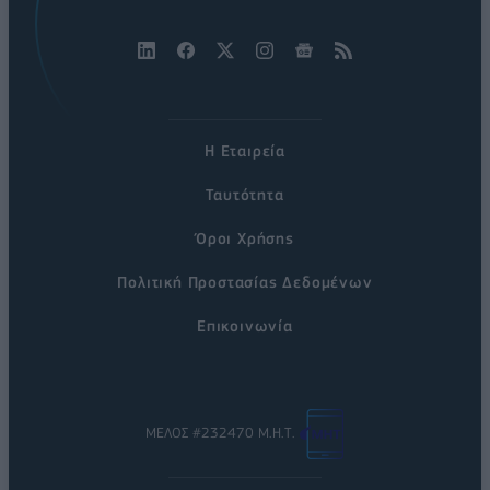
Η Εταιρεία
Ταυτότητα
Όροι Χρήσης
Πολιτική Προστασίας Δεδομένων
Επικοινωνία
ΜΕΛΟΣ #232470 Μ.Η.Τ.