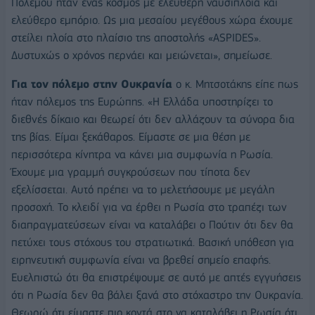
Πολέμου ήταν ένας κόσμος με ελεύθερη ναυσιπλοΐα και
ελεύθερο εμπόριο. Ως μια μεσαίου μεγέθους χώρα έχουμε
στείλει πλοία στο πλαίσιο της αποστολής «ASPIDES».
Δυστυχώς ο χρόνος περνάει και μειώνεται», σημείωσε.
Για τον πόλεμο στην Ουκρανία
ο κ. Μητσοτάκης είπε πως
ήταν πόλεμος της Ευρώπης. «Η Ελλάδα υποστηρίζει το
διεθνές δίκαιο και θεωρεί ότι δεν αλλάζουν τα σύνορα δια
της βίας. Είμαι ξεκάθαρος. Είμαστε σε μια θέση με
περισσότερα κίνητρα να κάνει μια συμφωνία η Ρωσία.
Έχουμε μια γραμμή συγκρούσεων που τίποτα δεν
εξελίσσεται. Αυτό πρέπει να το μελετήσουμε με μεγάλη
προσοχή. Το κλειδί για να έρθει η Ρωσία στο τραπέζι των
διαπραγματεύσεων είναι να καταλάβει ο Πούτιν ότι δεν θα
πετύχει τους στόχους του στρατιωτικά. Βασική υπόθεση για
ειρηνευτική συμφωνία είναι να βρεθεί σημείο επαφής.
Ευελπιστώ ότι θα επιστρέψουμε σε αυτό με απτές εγγυήσεις
ότι η Ρωσία δεν θα βάλει ξανά στο στόχαστρο την Ουκρανία.
Θεωρώ ότι είμαστε πιο κοντά στο να καταλάβει η Ρωσία ότι