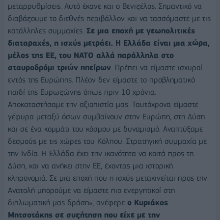
μεταρρυθμίσεις. Αυτό έκανε και ο Βενιζέλος. Σημαντικό να
διαβάζουμε το διεθνές περιβάλλον και να τασσόμαστε με τις
κατάλληλες συμμαχίες.
Σε μια εποχή με γεωπολιτικές
διαταραχές, η ισχύς μετράει. Η Ελλάδα είναι μια χώρα,
μέλος της ΕΕ, του ΝΑΤΟ αλλά παράλληλα στο
σταυροδρόμι τριών ηπείρων
. Πρέπει να είμαστε ισχυροί
εντός της Ευρώπης. Πλέον δεν είμαστε το προβληματικό
παιδί της Ευρωζώνης όπως πριν 10 χρόνια.
Αποκαταστήσαμε την αξιοπιστία μας. Ταυτόχρονα είμαστε
γέφυρα μεταξύ όσων συμβαίνουν στην Ευρώπη, στη Δύση
και σε ένα κομμάτι του κόσμου με δυναμισμό. Αναπτύξαμε
δεσμούς με τις χώρες του Κόλπου. Στρατηγική συμμαχία με
την Ινδία. Η Ελλάδα έχει την ικανότητα να κοιτά προς τη
Δύση, και να ανήκει στην ΕΕ, έχοντας μια ιστορική
κληρονομιά. Σε μια εποχή που η ισχύς μετακινείται προς την
Ανατολή μπορούμε να είμαστε πιο ενεργητικοί στη
διπλωματική μας δράση», ανέφερε
ο Κυριάκος
Μητσοτάκης σε συζήτηση που είχε με την