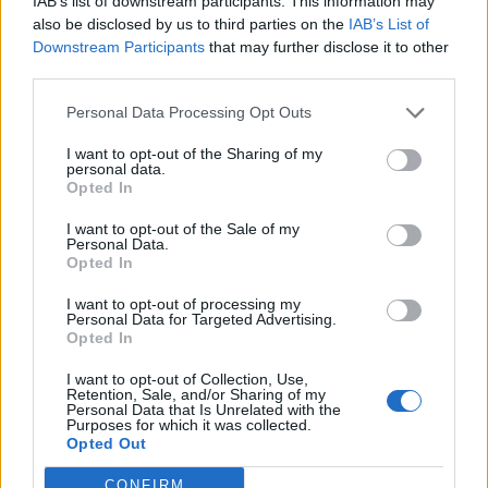
IAB’s list of downstream participants. This information may
also be disclosed by us to third parties on the
IAB’s List of
Downstream Participants
that may further disclose it to other
third parties.
ΣΚΑΪ: Ολοκληρώθηκε η θητεία
του Γρηγόρη Δημητριάδη - Ο
Deloitte Ελλάδος:
Γιάννης Αλαφούζος επιστρέφει
Personal Data Processing Opt Outs
Χρηματοοικονομικός
στη θέση του CEO
σύμβουλος της ΔΕΗ για την
I want to opt-out of the Sharing of my
είσοδο στην πολωνική αγορά
personal data.
ενέργειας
Opted In
I want to opt-out of the Sale of my
Personal Data.
Media: Με ενίσχυση 8 εκατ. ευρώ σε 451 επιχειρήσεις ξεκίνησε το
Opted In
πρόγραμμα στήριξης- Κάλυψη εισφορών ΕΔΟΕΑΠ
I want to opt-out of processing my
Personal Data for Targeted Advertising.
Opted In
Η Toyota φέρνει νέα γενιά
Σε κινεζική… πολιορκία η
I want to opt-out of Collection, Use,
μπαταριών για τα υβριδικά της
ευρωπαϊκή
Retention, Sale, and/or Sharing of my
αυτοκινητοβιομηχανία
Personal Data that Is Unrelated with the
Purposes for which it was collected.
Opted Out
CONFIRM
Νέο Audi A2 e-tron με στόχο την κορυφή της αποδοτικότητας