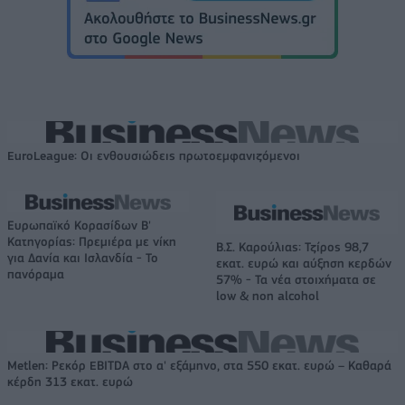
EuroLeague: Οι ενθουσιώδεις πρωτοεμφανιζόμενοι
Ευρωπαϊκό Κορασίδων Β'
Κατηγορίας: Πρεμιέρα με νίκη
Β.Σ. Καρούλιας: Τζίρος 98,7
για Δανία και Ισλανδία - Το
εκατ. ευρώ και αύξηση κερδών
πανόραμα
57% - Τα νέα στοιχήματα σε
low & non alcohol
Metlen: Ρεκόρ EBITDA στο α' εξάμηνο, στα 550 εκατ. ευρώ – Καθαρά
κέρδη 313 εκατ. ευρώ