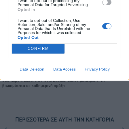
I want to opt-out of processing my
Personal Data for Targeted Advertising.
Opted In
VW: Η δύσκολη εξίσωση της
I want to opt-out of Collection, Use,
18η συνεχόμενη χρονιά για τον
Retention, Sale, and/or Sharing of my
αναδιάρθρωσης
ΟΤΕ στη διεθνή σειρά δεικτών
Personal Data that Is Unrelated with the
FTSE4Good
Purposes for which it was collected.
Opted Out
CONFIRM
Alpha Bank: Για πρώτη φορά το Αρχαίο Θέατρο Επιδαύρου άνοιξε τις
πύλες του σε όλους
Data Deletion
Data Access
Privacy Policy
ESG Report 2025: Πώς η ΑΒ Βασιλόπουλος μετατρέπει τη
βιωσιμότητα σε καθημερινή πράξη
ΠΕΡΙΣΣΌΤΕΡΑ ΣΕ ΑΥΤΉ ΤΗΝ ΚΑΤΗΓΟΡΊΑ