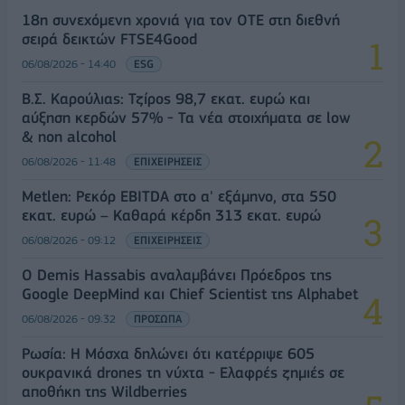
18η συνεχόμενη χρονιά για τον ΟΤΕ στη διεθνή
σειρά δεικτών FTSE4Good
06/08/2026 - 14:40
ESG
Β.Σ. Καρούλιας: Τζίρος 98,7 εκατ. ευρώ και
αύξηση κερδών 57% - Τα νέα στοιχήματα σε low
& non alcohol
06/08/2026 - 11:48
ΕΠΙΧΕΙΡΗΣΕΙΣ
Metlen: Ρεκόρ EBITDA στο α' εξάμηνο, στα 550
εκατ. ευρώ – Καθαρά κέρδη 313 εκατ. ευρώ
06/08/2026 - 09:12
ΕΠΙΧΕΙΡΗΣΕΙΣ
Ο Demis Hassabis αναλαμβάνει Πρόεδρος της
Google DeepMind και Chief Scientist της Alphabet
06/08/2026 - 09:32
ΠΡΟΣΩΠΑ
Ρωσία: Η Μόσχα δηλώνει ότι κατέρριψε 605
ουκρανικά drones τη νύχτα - Ελαφρές ζημιές σε
αποθήκη της Wildberries