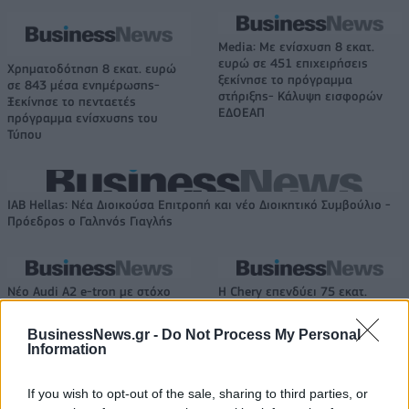
Media: Με ενίσχυση 8 εκατ.
ευρώ σε 451 επιχειρήσεις
Χρηματοδότηση 8 εκατ. ευρώ
ξεκίνησε το πρόγραμμα
σε 843 μέσα ενημέρωσης-
στήριξης- Κάλυψη εισφορών
Ξεκίνησε το πενταετές
ΕΔΟΕΑΠ
πρόγραμμα ενίσχυσης του
Τύπου
IAB Hellas: Νέα Διοικούσα Επιτροπή και νέο Διοικητικό Συμβούλιο -
Πρόεδρος ο Γαληνός Γιαγλής
Νέο Audi A2 e-tron με στόχο
Η Chery επενδύει 75 εκατ.
την κορυφή της
δολάρια στην KG Mobility
αποδοτικότητας
BusinessNews.gr -
Do Not Process My Personal
Information
If you wish to opt-out of the sale, sharing to third parties, or
Το FIAT 500 Hybrid τώρα από 18.990 ευρώ