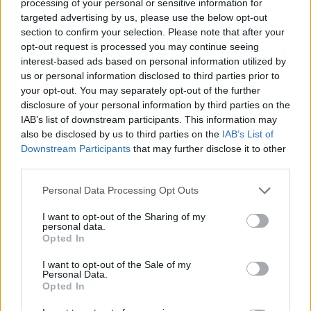
processing of your personal or sensitive information for
targeted advertising by us, please use the below opt-out
section to confirm your selection. Please note that after your
Ουκρανία: Με Μίχαϊλιουκ και
Πάρκερ: «Όνειρό μου να
opt-out request is processed you may continue seeing
Λεν κόντρα στην Ελλάδα
κατακτήσω το ΝΒΑ Europe με τη
interest-based ads based on personal information utilized by
Βιλερμπάν» - Η διευκρινιστική
us or personal information disclosed to third parties prior to
ανάρτηση που έκανε
your opt-out. You may separately opt-out of the further
disclosure of your personal information by third parties on the
IAB’s list of downstream participants. This information may
HELLENiQ ENERGY: Κέρδη 393 εκατ. ευρώ στο α' εξάμηνο – Στα 734
also be disclosed by us to third parties on the
IAB’s List of
εκατ. ευρώ τα EBITDA
Downstream Participants
that may further disclose it to other
third parties.
Personal Data Processing Opt Outs
Viohalco: Αυξημένος κατά 14%
ΥΠΕΘΟΟ: Νέες επενδύσεις 1
I want to opt-out of the Sharing of my
personal data.
ο τζίρος στο α' εξάμηνο, στα 4,3
δισ. ευρώ ως το 2028 για την
Opted In
δισ. ευρώ – Στα 446 εκατ. ευρώ
Ενέργεια
τα EBITDA
I want to opt-out of the Sale of my
Personal Data.
Opted In
Η συμφωνία Arval-Athlon αναδιαμορφώνει την αγορά leasing