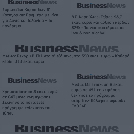
Ευρωπαϊκό Κορασίδων Β'
Κατηγορίας: Πρεμιέρα με νίκη
Β.Σ. Καρούλιας: Τζίρος 98,7
για Δανία και Ισλανδία - Το
εκατ. ευρώ και αύξηση κερδών
πανόραμα
57% - Τα νέα στοιχήματα σε
low & non alcohol
Metlen: Ρεκόρ EBITDA στο α' εξάμηνο, στα 550 εκατ. ευρώ – Καθαρά
κέρδη 313 εκατ. ευρώ
Media: Με ενίσχυση 8 εκατ.
ευρώ σε 451 επιχειρήσεις
Χρηματοδότηση 8 εκατ. ευρώ
ξεκίνησε το πρόγραμμα
σε 843 μέσα ενημέρωσης-
στήριξης- Κάλυψη εισφορών
Ξεκίνησε το πενταετές
ΕΔΟΕΑΠ
πρόγραμμα ενίσχυσης του
Τύπου