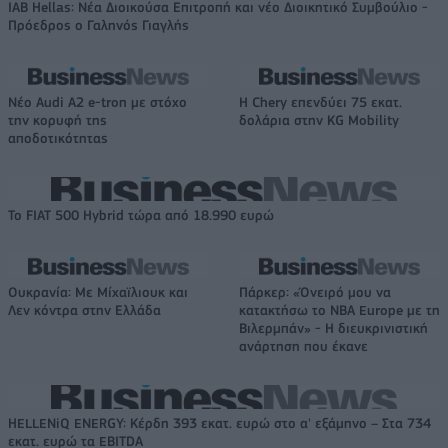
IAB Hellas: Νέα Διοικούσα Επιτροπή και νέο Διοικητικό Συμβούλιο -
Πρόεδρος ο Γαληνός Γιαγλής
Νέο Audi A2 e-tron με στόχο
Η Chery επενδύει 75 εκατ.
την κορυφή της
δολάρια στην KG Mobility
αποδοτικότητας
Το FIAT 500 Hybrid τώρα από 18.990 ευρώ
Ουκρανία: Με Μίχαϊλιουκ και
Πάρκερ: «Όνειρό μου να
Λεν κόντρα στην Ελλάδα
κατακτήσω το ΝΒΑ Europe με τη
Βιλερμπάν» - Η διευκρινιστική
ανάρτηση που έκανε
HELLENiQ ENERGY: Κέρδη 393 εκατ. ευρώ στο α' εξάμηνο – Στα 734
εκατ. ευρώ τα EBITDA