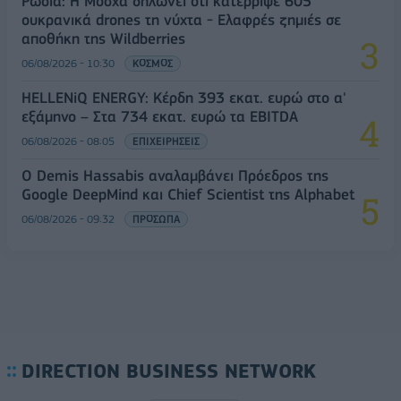
Ρωσία: Η Μόσχα δηλώνει ότι κατέρριψε 605
ουκρανικά drones τη νύχτα - Ελαφρές ζημιές σε
αποθήκη της Wildberries
06/08/2026 - 10:30
ΚΟΣΜΟΣ
HELLENiQ ENERGY: Κέρδη 393 εκατ. ευρώ στο α'
εξάμηνο – Στα 734 εκατ. ευρώ τα EBITDA
06/08/2026 - 08:05
ΕΠΙΧΕΙΡΗΣΕΙΣ
Ο Demis Hassabis αναλαμβάνει Πρόεδρος της
Google DeepMind και Chief Scientist της Alphabet
06/08/2026 - 09:32
ΠΡΟΣΩΠΑ
DIRECTION BUSINESS NETWORK