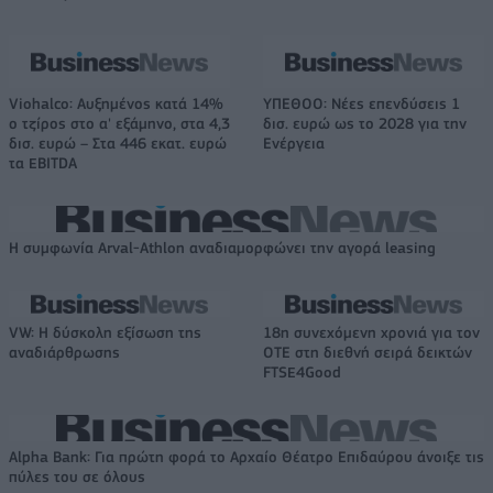
Viohalco: Αυξημένος κατά 14%
ΥΠΕΘΟΟ: Νέες επενδύσεις 1
ο τζίρος στο α' εξάμηνο, στα 4,3
δισ. ευρώ ως το 2028 για την
δισ. ευρώ – Στα 446 εκατ. ευρώ
Ενέργεια
τα EBITDA
Η συμφωνία Arval-Athlon αναδιαμορφώνει την αγορά leasing
VW: Η δύσκολη εξίσωση της
18η συνεχόμενη χρονιά για τον
αναδιάρθρωσης
ΟΤΕ στη διεθνή σειρά δεικτών
FTSE4Good
Alpha Bank: Για πρώτη φορά το Αρχαίο Θέατρο Επιδαύρου άνοιξε τις
πύλες του σε όλους