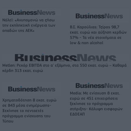
Νόλεϊ: «Ανυπομονώ να ζήσω
την εκπληκτική ενέργεια των
Β.Σ. Καρούλιας: Τζίρος 98,7
οπαδών της ΑΕΚ»
εκατ. ευρώ και αύξηση κερδών
57% - Τα νέα στοιχήματα σε
low & non alcohol
Metlen: Ρεκόρ EBITDA στο α' εξάμηνο, στα 550 εκατ. ευρώ – Καθαρά
κέρδη 313 εκατ. ευρώ
Media: Με ενίσχυση 8 εκατ.
ευρώ σε 451 επιχειρήσεις
Χρηματοδότηση 8 εκατ. ευρώ
ξεκίνησε το πρόγραμμα
σε 843 μέσα ενημέρωσης-
στήριξης- Κάλυψη εισφορών
Ξεκίνησε το πενταετές
ΕΔΟΕΑΠ
πρόγραμμα ενίσχυσης του
Τύπου