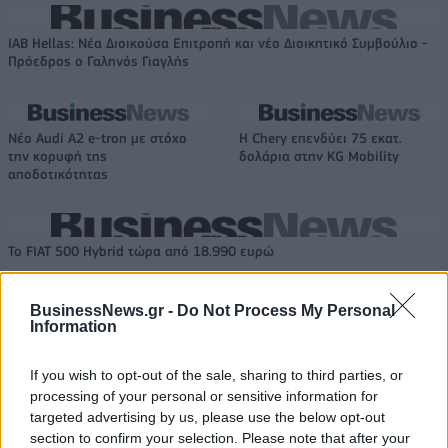
IAB Hellas: Νέα Διοικούσα Επιτροπή και νέο Διοικητικό Συμβούλιο -
Πρόεδρος ο Γαληνός Γιαγλής
Νέο Audi A2 e-tron με στόχο
Η Chery επενδύει 75 εκατ.
την κορυφή της
δολάρια στην KG Mobility
αποδοτικότητας
Το FIAT 500 Hybrid τώρα από 18.990 ευρώ
BusinessNews.gr -
Do Not Process My Personal
Information
Πάρκερ: «Όνειρό μου να
Παγκόσμιο Κύπελλο Γυναικών:
κατακτήσω το ΝΒΑ Europe με τη
Με Κέιτλιν Κλαρκ η δωδεκάδα
Βιλερμπάν – Το πλάνο της
των ΗΠΑ
If you wish to opt-out of the sale, sharing to third parties, or
ομάδας μένει ίδιο»
processing of your personal or sensitive information for
targeted advertising by us, please use the below opt-out
section to confirm your selection. Please note that after your