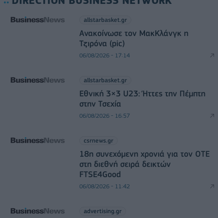
DIRECTION BUSINESS NETWORK
allstarbasket.gr
Ανακοίνωσε τον ΜακΚλάνγκ η
Τζιρόνα (pic)
06/08/2026 - 17:14
allstarbasket.gr
Εθνική 3×3 U23: Ήττες την Πέμπτη
στην Τσεχία
06/08/2026 - 16:57
csrnews.gr
18η συνεχόμενη χρονιά για τον ΟΤΕ
στη διεθνή σειρά δεικτών
FTSE4Good
06/08/2026 - 11:42
advertising.gr