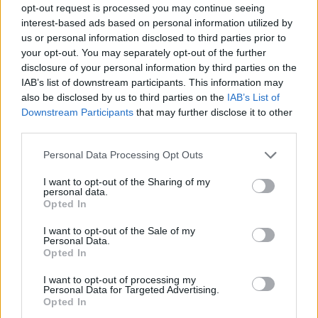
HELLENiQ ENERGY: Κέρδη 393 εκατ. ευρώ στο α' εξάμηνο – Στα 734
opt-out request is processed you may continue seeing
εκατ. ευρώ τα EBITDA
interest-based ads based on personal information utilized by
us or personal information disclosed to third parties prior to
your opt-out. You may separately opt-out of the further
disclosure of your personal information by third parties on the
IAB’s list of downstream participants. This information may
Viohalco: Αυξημένος κατά 14%
ΥΠΕΘΟΟ: Νέες επενδύσεις 1
also be disclosed by us to third parties on the
IAB’s List of
ο τζίρος στο α' εξάμηνο, στα 4,3
δισ. ευρώ ως το 2028 για την
Downstream Participants
that may further disclose it to other
δισ. ευρώ – Στα 446 εκατ. ευρώ
Ενέργεια
third parties.
τα EBITDA
Personal Data Processing Opt Outs
I want to opt-out of the Sharing of my
Η συμφωνία Arval-Athlon αναδιαμορφώνει την αγορά leasing
personal data.
Opted In
I want to opt-out of the Sale of my
VW: Η δύσκολη εξίσωση της
18η συνεχόμενη χρονιά για τον
Personal Data.
αναδιάρθρωσης
Opted In
ΟΤΕ στη διεθνή σειρά δεικτών
FTSE4Good
I want to opt-out of processing my
Personal Data for Targeted Advertising.
Opted In