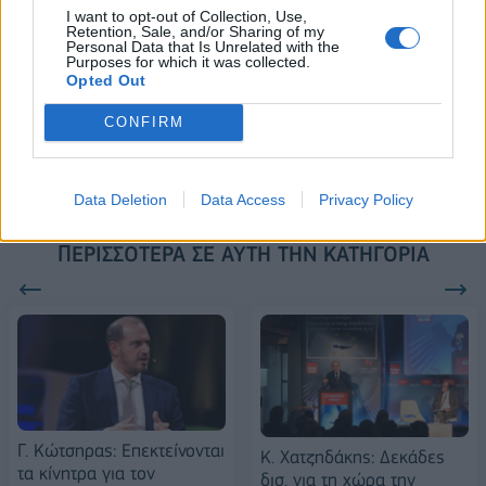
Alpha Bank: Για πρώτη φορά το Αρχαίο Θέατρο Επιδαύρου άνοιξε τις
I want to opt-out of Collection, Use,
πύλες του σε όλους
Retention, Sale, and/or Sharing of my
Personal Data that Is Unrelated with the
Purposes for which it was collected.
Opted Out
ESG Report 2025: Πώς η ΑΒ Βασιλόπουλος μετατρέπει τη
CONFIRM
βιωσιμότητα σε καθημερινή πράξη
Data Deletion
Data Access
Privacy Policy
ΠΕΡΙΣΣΌΤΕΡΑ ΣΕ ΑΥΤΉ ΤΗΝ ΚΑΤΗΓΟΡΊΑ
Γ. Κώτσηρας: Επεκτείνονται
Κ. Χατζηδάκης: Δεκάδες
τα κίνητρα για τον
δισ. για τη χώρα την