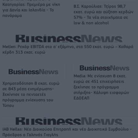
Κατηγορίας: Πρεμιέρα με νίκη
Β.Σ. Καρούλιας: Τζίρος 98,7
για Δανία και Ισλανδία - Το
εκατ. ευρώ και αύξηση κερδών
πανόραμα
57% - Τα νέα στοιχήματα σε
low & non alcohol
Metlen: Ρεκόρ EBITDA στο α' εξάμηνο, στα 550 εκατ. ευρώ – Καθαρά
κέρδη 313 εκατ. ευρώ
Media: Με ενίσχυση 8 εκατ.
ευρώ σε 451 επιχειρήσεις
Χρηματοδότηση 8 εκατ. ευρώ
ξεκίνησε το πρόγραμμα
σε 843 μέσα ενημέρωσης-
στήριξης- Κάλυψη εισφορών
Ξεκίνησε το πενταετές
ΕΔΟΕΑΠ
πρόγραμμα ενίσχυσης του
Τύπου
IAB Hellas: Νέα Διοικούσα Επιτροπή και νέο Διοικητικό Συμβούλιο -
Πρόεδρος ο Γαληνός Γιαγλής