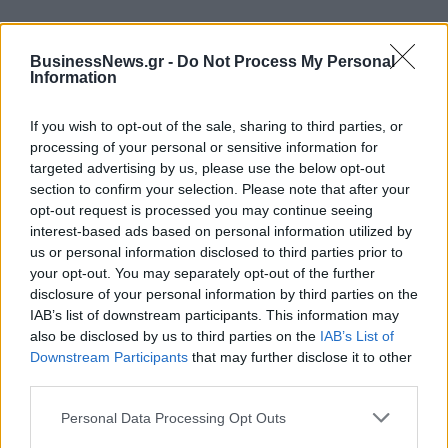
BusinessNews.gr -
Do Not Process My Personal
Νέο Audi A2 e-tron με στόχο
Η Chery επενδύει 75 εκατ.
Information
την κορυφή της
δολάρια στην KG Mobility
αποδοτικότητας
If you wish to opt-out of the sale, sharing to third parties, or
processing of your personal or sensitive information for
targeted advertising by us, please use the below opt-out
Το FIAT 500 Hybrid τώρα από 18.990 ευρώ
section to confirm your selection. Please note that after your
opt-out request is processed you may continue seeing
interest-based ads based on personal information utilized by
us or personal information disclosed to third parties prior to
Ουκρανία: Με Μίχαϊλιουκ και
Πάρκερ: «Όνειρό μου να
your opt-out. You may separately opt-out of the further
Λεν κόντρα στην Ελλάδα
κατακτήσω το ΝΒΑ Europe με τη
Βιλερμπάν» - Η διευκρινιστική
disclosure of your personal information by third parties on the
ανάρτηση που έκανε
IAB’s list of downstream participants. This information may
also be disclosed by us to third parties on the
IAB’s List of
Downstream Participants
that may further disclose it to other
third parties.
HELLENiQ ENERGY: Κέρδη 393 εκατ. ευρώ στο α' εξάμηνο – Στα 734
εκατ. ευρώ τα EBITDA
Personal Data Processing Opt Outs