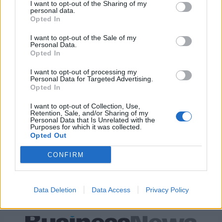
I want to opt-out of the Sharing of my
personal data.
Opted In
Viohalco: Αυξημένος κατά 14%
ΥΠΕΘΟΟ: Νέες επενδύσεις 1
I want to opt-out of the Sale of my
ο τζίρος στο α' εξάμηνο, στα 4,3
δισ. ευρώ ως το 2028 για την
Personal Data.
δισ. ευρώ – Στα 446 εκατ. ευρώ
Ενέργεια
Opted In
τα EBITDA
I want to opt-out of processing my
Personal Data for Targeted Advertising.
Opted In
Η συμφωνία Arval-Athlon αναδιαμορφώνει την αγορά leasing
I want to opt-out of Collection, Use,
Retention, Sale, and/or Sharing of my
Personal Data that Is Unrelated with the
Purposes for which it was collected.
VW: Η δύσκολη εξίσωση της
18η συνεχόμενη χρονιά για τον
Opted Out
αναδιάρθρωσης
ΟΤΕ στη διεθνή σειρά δεικτών
FTSE4Good
CONFIRM
Alpha Bank: Για πρώτη φορά το Αρχαίο Θέατρο Επιδαύρου άνοιξε τις
Data Deletion
Data Access
Privacy Policy
πύλες του σε όλους