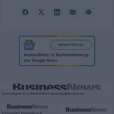
EuroLeague: Οι ενθουσιώδεις πρωτοεμφανιζόμενοι
Ευρωπαϊκό Κορασίδων Β'