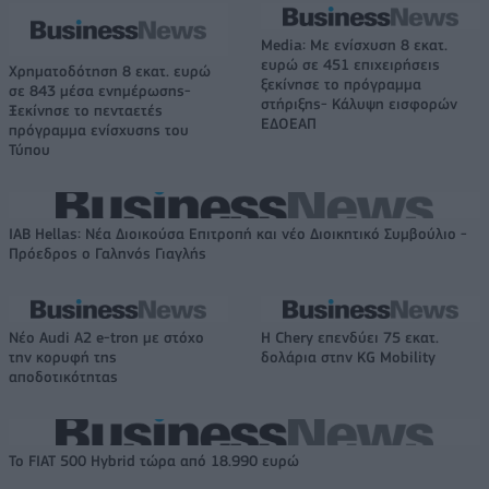
Media: Με ενίσχυση 8 εκατ.
ευρώ σε 451 επιχειρήσεις
Χρηματοδότηση 8 εκατ. ευρώ
ξεκίνησε το πρόγραμμα
σε 843 μέσα ενημέρωσης-
στήριξης- Κάλυψη εισφορών
Ξεκίνησε το πενταετές
ΕΔΟΕΑΠ
πρόγραμμα ενίσχυσης του
Τύπου
IAB Hellas: Νέα Διοικούσα Επιτροπή και νέο Διοικητικό Συμβούλιο -
Πρόεδρος ο Γαληνός Γιαγλής
Νέο Audi A2 e-tron με στόχο
Η Chery επενδύει 75 εκατ.
την κορυφή της
δολάρια στην KG Mobility
αποδοτικότητας
Το FIAT 500 Hybrid τώρα από 18.990 ευρώ