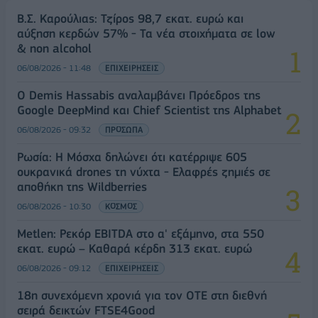
Β.Σ. Καρούλιας: Τζίρος 98,7 εκατ. ευρώ και
αύξηση κερδών 57% - Τα νέα στοιχήματα σε low
& non alcohol
06/08/2026 - 11:48
ΕΠΙΧΕΙΡΗΣΕΙΣ
Ο Demis Hassabis αναλαμβάνει Πρόεδρος της
Google DeepMind και Chief Scientist της Alphabet
06/08/2026 - 09:32
ΠΡΟΣΩΠΑ
Ρωσία: Η Μόσχα δηλώνει ότι κατέρριψε 605
ουκρανικά drones τη νύχτα - Ελαφρές ζημιές σε
αποθήκη της Wildberries
06/08/2026 - 10:30
ΚΟΣΜΟΣ
Metlen: Ρεκόρ EBITDA στο α' εξάμηνο, στα 550
εκατ. ευρώ – Καθαρά κέρδη 313 εκατ. ευρώ
06/08/2026 - 09:12
ΕΠΙΧΕΙΡΗΣΕΙΣ
18η συνεχόμενη χρονιά για τον ΟΤΕ στη διεθνή
σειρά δεικτών FTSE4Good