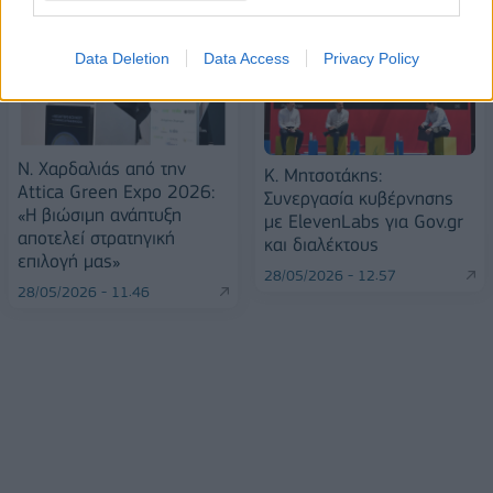
Data Deletion
Data Access
Privacy Policy
Ν. Χαρδαλιάς από την
Κ. Μητσοτάκης:
Attica Green Expo 2026:
Συνεργασία κυβέρνησης
«Η βιώσιμη ανάπτυξη
με ElevenLabs για Gov.gr
αποτελεί στρατηγική
και διαλέκτους
επιλογή μας»
28/05/2026 - 12:57
28/05/2026 - 11:46