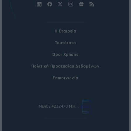
Η Εταιρεία
Ταυτότητα
Όροι Χρήσης
Πολιτική Προστασίας Δεδομένων
Επικοινωνία
ΜΕΛΟΣ #232470 Μ.Η.Τ.