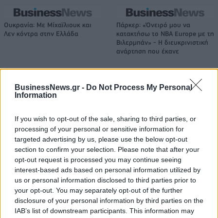
Ουκρανία: Με Μίχαϊλιουκ και
Πάρκερ: «Όνειρό μου να
Λεν κόντρα στην Ελλάδα
κατακτήσω το ΝΒΑ Europe με τη
Βιλερμπάν» - Η διευκρινιστική
ανάρτηση που έκανε
BusinessNews.gr -
Do Not Process My Personal
HELLENiQ ENERGY: Κέρδη 393 εκατ. ευρώ στο α' εξάμηνο – Στα 734
Information
εκατ. ευρώ τα EBITDA
If you wish to opt-out of the sale, sharing to third parties, or
processing of your personal or sensitive information for
targeted advertising by us, please use the below opt-out
Viohalco: Αυξημένος κατά 14%
ΥΠΕΘΟΟ: Νέες επενδύσεις 1
section to confirm your selection. Please note that after your
ο τζίρος στο α' εξάμηνο, στα 4,3
δισ. ευρώ ως το 2028 για την
opt-out request is processed you may continue seeing
δισ. ευρώ – Στα 446 εκατ. ευρώ
Ενέργεια
interest-based ads based on personal information utilized by
τα EBITDA
us or personal information disclosed to third parties prior to
your opt-out. You may separately opt-out of the further
disclosure of your personal information by third parties on the
Η συμφωνία Arval-Athlon αναδιαμορφώνει την αγορά leasing
IAB’s list of downstream participants. This information may