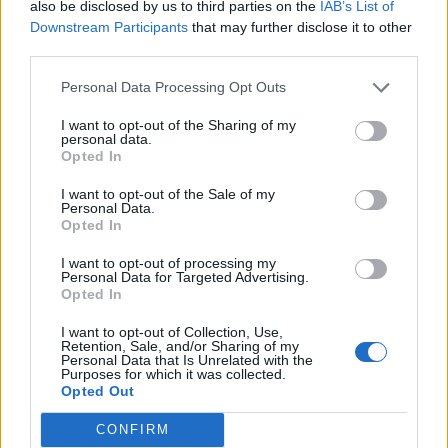
also be disclosed by us to third parties on the
IAB’s List of
Downstream Participants
that may further disclose it to other
third parties.
VW: Η δύσκολη εξίσωση της
18η συνεχόμενη χρονιά για τον
αναδιάρθρωσης
ΟΤΕ στη διεθνή σειρά δεικτών
Personal Data Processing Opt Outs
FTSE4Good
I want to opt-out of the Sharing of my
personal data.
Opted In
Alpha Bank: Για πρώτη φορά το Αρχαίο Θέατρο Επιδαύρου άνοιξε τις
πύλες του σε όλους
I want to opt-out of the Sale of my
Personal Data.
Opted In
I want to opt-out of processing my
ESG Report 2025: Πώς η ΑΒ Βασιλόπουλος μετατρέπει τη
Personal Data for Targeted Advertising.
βιωσιμότητα σε καθημερινή πράξη
Opted In
I want to opt-out of Collection, Use,
Retention, Sale, and/or Sharing of my
Personal Data that Is Unrelated with the
Purposes for which it was collected.
Opted Out
ΠΕΡΙΣΣΌΤΕΡΑ ΣΕ ΑΥΤΉ ΤΗΝ ΚΑΤΗΓΟΡΊΑ
CONFIRM