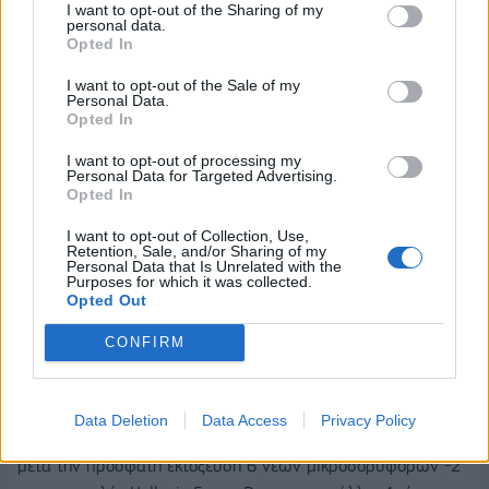
I want to opt-out of the Sharing of my
personal data.
Τέλος, με ιδιαίτερη συγκίνηση εγκαινίασα χθες το νέο
Opted In
Μουσείο "Θεσσαλονικέων Μητρόπολις", το 29ο νέο μουσείο
I want to opt-out of the Sale of my
από το 2019, μια κιβωτό που περικλείει πληθώρα
Personal Data.
αποτυπωμάτων της μακράς ιστορίας της Θεσσαλονίκης και
Opted In
όλης της Μακεδονίας, με χιλιάδες εξαιρετικά ευρήματα από
I want to opt-out of processing my
τις ανασκαφές για την κατασκευή του Μετρό. Το μουσείο
Personal Data for Targeted Advertising.
Opted In
στεγάζεται στο πρώην στρατόπεδο Παύλου Μελά, στη Δυτική
Θεσσαλονίκη, και έρχεται να προστεθεί στα νέα πολιτιστικά
I want to opt-out of Collection, Use,
Retention, Sale, and/or Sharing of my
τοπόσημα της πόλης, μαζί με τους σταθμούς του Μετρό.
Personal Data that Is Unrelated with the
Purposes for which it was collected.
Πιστεύω ότι τέτοιες υποδομές δεν αφορούν μόνο τον
Opted Out
πολιτισμό, αλλά συνολικά την ποιότητα ζωής και την
ανάπτυξη μιας περιοχής, ιδιαίτερα σε γειτονιές που για
CONFIRM
χρόνια αισθάνονταν ότι έμεναν πίσω.
Έχουμε, όμως, και διαστημικά νέα -κυριολεκτικά-, με την
Data Deletion
Data Access
Privacy Policy
Ελλάδα να διαθέτει πλέον 17 μικροδορυφόρους σε τροχιά,
μετά την πρόσφατη εκτόξευση 6 νέων μικροδορυφόρων -2