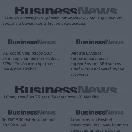
Ελληνική Αναπτυξιακή Τράπεζα: Με «προίκα» 2 δισ. ευρώ ανοίγει
δρόμο για δάνεια έως 5 δισ. σε μικρομεσαίες
Β.Σ. Καρούλιας: Τζίρος 98,7
Deloitte Ελλάδος:
εκατ. ευρώ και αύξηση κερδών
Χρηματοοικονομικός
57% - Τα νέα στοιχήματα σε
σύμβουλος της ΔΕΗ για την
low & non alcohol
είσοδο στην πολωνική αγορά
ενέργειας
Η Chery επενδύει 75 εκατ. δολάρια στην KG Mobility
Το FIAT 500 Hybrid τώρα από
Ατρόμητος και Novibet
18.990 ευρώ
συνεχίζουν μαζί: Ανανέωση της
συνεργασίας τους μέχρι το