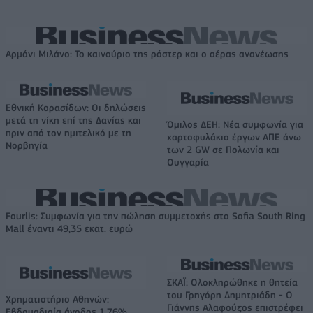
Αρμάνι Μιλάνο: Το καινούριο της ρόστερ και ο αέρας ανανέωσης
Εθνική Κορασίδων: Οι δηλώσεις
μετά τη νίκη επί της Δανίας και
Όμιλος ΔΕΗ: Νέα συμφωνία για
πριν από τον ημιτελικό με τη
χαρτοφυλάκιο έργων ΑΠΕ άνω
Νορβηγία
των 2 GW σε Πολωνία και
Ουγγαρία
Fourlis: Συμφωνία για την πώληση συμμετοχής στο Sofia South Ring
Mall έναντι 49,35 εκατ. ευρώ
ΣΚΑΪ: Ολοκληρώθηκε η θητεία
του Γρηγόρη Δημητριάδη - Ο
Χρηματιστήριο Αθηνών:
Γιάννης Αλαφούζος επιστρέφει
Εβδομαδιαία άνοδος 1,76%,