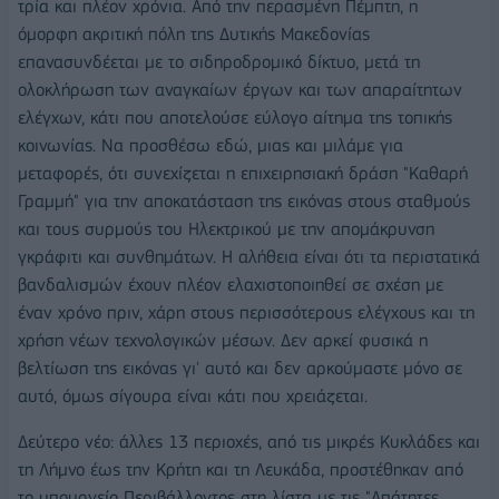
τρία και πλέον χρόνια. Από την περασμένη Πέμπτη, η
όμορφη ακριτική πόλη της Δυτικής Μακεδονίας
επανασυνδέεται με το σιδηροδρομικό δίκτυο, μετά τη
ολοκλήρωση των αναγκαίων έργων και των απαραίτητων
ελέγχων, κάτι που αποτελούσε εύλογο αίτημα της τοπικής
κοινωνίας. Να προσθέσω εδώ, μιας και μιλάμε για
μεταφορές, ότι συνεχίζεται η επιχειρησιακή δράση "Καθαρή
Γραμμή" για την αποκατάσταση της εικόνας στους σταθμούς
και τους συρμούς του Ηλεκτρικού με την απομάκρυνση
γκράφιτι και συνθημάτων. Η αλήθεια είναι ότι τα περιστατικά
βανδαλισμών έχουν πλέον ελαχιστοποιηθεί σε σχέση με
έναν χρόνο πριν, χάρη στους περισσότερους ελέγχους και τη
χρήση νέων τεχνολογικών μέσων. Δεν αρκεί φυσικά η
βελτίωση της εικόνας γι' αυτό και δεν αρκούμαστε μόνο σε
αυτό, όμως σίγουρα είναι κάτι που χρειάζεται.
Δεύτερο νέο: άλλες 13 περιοχές, από τις μικρές Κυκλάδες και
τη Λήμνο έως την Κρήτη και τη Λευκάδα, προστέθηκαν από
το υπουργείο Περιβάλλοντος στη λίστα με τις "Απάτητες