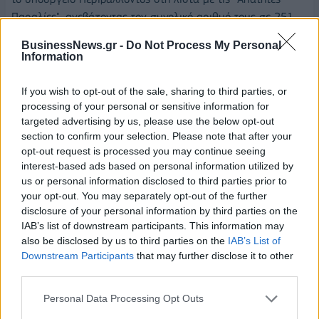
Παραλίες", ανεβάζοντας τον συνολικό αριθμό τους σε 251.
Πρόκειται για παραλίες με ιδιαίτερη οικολογική και
BusinessNews.gr -
Do Not Process My Personal
γεωμορφολογική αξία, όπου πλέον απαγορεύεται κάθε
Information
δραστηριότητα που μπορεί να αλλοιώσει τον χαρακτήρα και
το φυσικό τους περιβάλλον. Μπορείτε να τις βρείτε όλες εδώ:
If you wish to opt-out of the sale, sharing to third parties, or
https://ypen.gov.gr/wp-content/uploads/2026/04/παράρτημα-
processing of your personal or sensitive information for
targeted advertising by us, please use the below opt-out
απάτητες.pdf.
section to confirm your selection. Please note that after your
opt-out request is processed you may continue seeing
Και πάμε και στα Γιάννενα όπου αναβαθμίζουμε το
interest-based ads based on personal information utilized by
Πανηπειρωτικό Εθνικό Αθλητικό Κέντρο Ιωαννίνων, με έργα
us or personal information disclosed to third parties prior to
ύψους 4,1 εκ. ευρώ, πέραν της μόνιμης αύξησης στην ετήσια
your opt-out. You may separately opt-out of the further
χρηματοδότηση κατά 81,4% από το 2024. Υπολογίζουμε στο
disclosure of your personal information by third parties on the
τέλος του 2027 να έχουν ολοκληρωθεί όλες οι παρεμβάσεις.
IAB’s list of downstream participants. This information may
also be disclosed by us to third parties on the
IAB’s List of
Για την ιστορία, τα Γιάννενα είναι μια ισχυρή αθλητική
Downstream Participants
that may further disclose it to other
περιφέρεια με 125 σωματεία, 8.641 αθλητές/τριες και 198
third parties.
προπονητές/τριες. Τώρα θα έχουν καλύτερους και
ασφαλέστερους χώρους για να προπονούνται και να
Personal Data Processing Opt Outs
αγωνίζονται, όπως τους αξίζει.