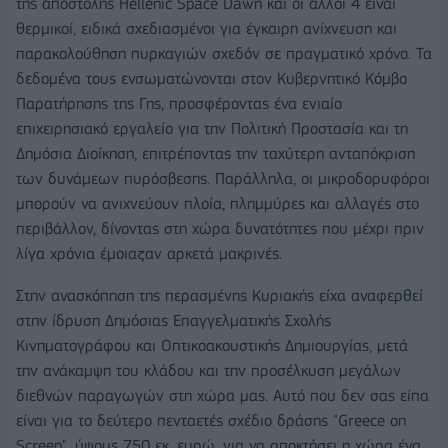
της αποστολής Hellenic Space Dawn και οι άλλοι 4 είναι
θερμικοί, ειδικά σχεδιασμένοι για έγκαιρη ανίχνευση και
παρακολούθηση πυρκαγιών σχεδόν σε πραγματικό χρόνο. Τα
δεδομένα τους ενσωματώνονται στον Κυβερνητικό Κόμβο
Παρατήρησης της Γης, προσφέροντας ένα ενιαίο
επιχειρησιακό εργαλείο για την Πολιτική Προστασία και τη
Δημόσια Διοίκηση, επιτρέποντας την ταχύτερη ανταπόκριση
των δυνάμεων πυρόσβεσης. Παράλληλα, οι μικροδορυφόροι
μπορούν να ανιχνεύουν πλοία, πλημμύρες και αλλαγές στο
περιβάλλον, δίνοντας στη χώρα δυνατότητες που μέχρι πριν
λίγα χρόνια έμοιαζαν αρκετά μακρινές.
Στην ανασκόπηση της περασμένης Κυριακής είχα αναφερθεί
στην ίδρυση Δημόσιας Επαγγελματικής Σχολής
Κινηματογράφου και Οπτικοακουστικής Δημιουργίας, μετά
την ανάκαμψη του κλάδου και την προσέλκυση μεγάλων
διεθνών παραγωγών στη χώρα μας. Αυτό που δεν σας είπα
είναι για το δεύτερο πενταετές σχέδιο δράσης "Greece on
Screen", ύψους 750 εκ. ευρώ, για να αποκτήσει η χώρα ένα