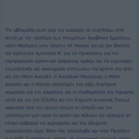
Την εβδομάδα αυτή είχα την ευκαιρία να συζητήσω από
κοντά με τον πρόεδρο των Ηνωμένων Αραβικών Εμιράτων,
σεΐχη Μοχάμεντ μπιν Ζαγιέντ Αλ Ναχιάν, και με τον βασιλιά
της Ιορδανίας Αμπντάλα Β', για τις προκλήσεις για την
περιφερειακή ειρήνη και ασφάλεια, καθώς και τις ευρύτερες
γεωπολιτικές και οικονομικές επιπτώσεις της κρίσης στο Ιράν
και στη Μέση Ανατολή. Η Ανατολική Μεσόγειος, η Μέση
Ανατολή και ο Κόλπος αποτελούν ένα τόξο ιδιαίτερης
σημασίας για την ασφάλεια και τη σταθερότητα της περιοχής,
αλλά και για την Ελλάδα και την Ευρώπη συνολικά. Έχουμε
εκφράσει από την πρώτη στιγμή τη στήριξη και την
αλληλεγγύη μας προς τα κράτη του Κόλπου και καλούμε σε
πλήρη σεβασμό της κυριαρχίας και της εδαφικής
ακεραιότητάς τους, θέση που επανέλαβα και στον Πρόεδρο
των ΗΑΕ. Συζητήσαμε, επίσης, τη στρατηγική εταιρική σχέση