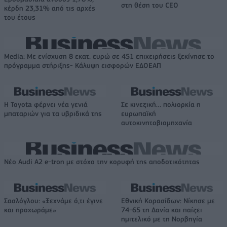
στη θέση του CEO
κέρδη 23,31% από τις αρχές
του έτους
Media: Με ενίσχυση 8 εκατ. ευρώ σε 451 επιχειρήσεις ξεκίνησε το
πρόγραμμα στήριξης- Κάλυψη εισφορών ΕΔΟΕΑΠ
Η Toyota φέρνει νέα γενιά
Σε κινεζική… πολιορκία η
μπαταριών για τα υβριδικά της
ευρωπαϊκή
αυτοκινητοβιομηχανία
Νέο Audi A2 e-tron με στόχο την κορυφή της αποδοτικότητας
Σασλόγλου: «Ξεχνάμε ό,τι έγινε
Εθνική Κορασίδων: Νίκησε με
και προχωράμε»
74-65 τη Δανία και παίζει
ημιτελικό με τη Νορβηγία