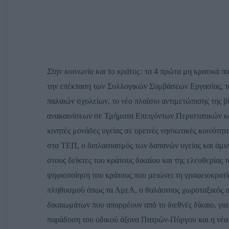
Στην κοινωνία και το κράτος:
τα 4 πρώτα μη κρατικά πα
την επέκταση των Συλλογικών Συμβάσεων Εργασίας, το
παλαιών σχολείων, το νέο πλαίσιο αντιμετώπισης της 
ανακαινίσεων σε Τμήματα Επειγόντων Περιστατικών κα
κινητές μονάδες υγείας σε ορεινές νησιωτικές κοινότη
στα ΤΕΠ, ο διπλασιασμός των δαπανών υγείας και άμυ
στους δείκτες του κράτους δικαίου και της ελευθερία
ψηφιοποίηση του κράτους που μειώνει τη γραφειοκρατί
πληθυσμού όπως τα ΑμεΑ, ο θαλάσσιος χωροταξικός σ
δικαιωμάτων που απορρέουν από το διεθνές δίκαιο, γι
παράδοση του οδικού άξονα Πατρών-Πύργου και η νέα 