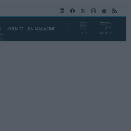
ΚΗ
ΚΟΣΜΟΣ
BN MAGAZINE
ΡΟΗ
ΜΕΝΟΥ