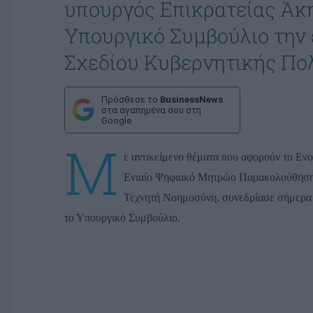
υπουργός Επικρατείας Άκ
Υπουργικό Συμβούλιο την 
Σχεδίου Κυβερνητικής Πολ
Πρόσθεσε το
BusinessNews
στα αγαπημένα σου στη
Google
Μ
ε αντικείμενο θέματα που αφορούν το Ενο
Ενιαίο Ψηφιακό Μητρώο Παρακολούθησης
Τεχνητή Νοημοσύνη, συνεδρίασε σήμερα
το Υπουργικό Συμβούλιο.