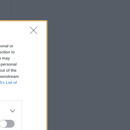
sonal or
ection to
ou may
 personal
out of the
 downstream
B’s List of