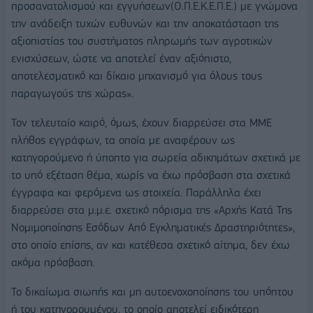
προσανατολισμού και εγγυήσεων(Ο.Π.Ε.Κ.Ε.Π.Ε.) με γνώμονα
την ανάδειξη τυχών ευθυνών και την αποκατάσταση της
αξιοπιστίας του συστήματος πληρωμής των αγροτικών
ενισχύσεων, ώστε να αποτελεί έναν αξιόπιστο,
αποτελεσματικό και δίκαιο μηχανισμό για όλους τους
παραγωγούς της χώρας».
Τον τελευταίο καιρό, όμως, έχουν διαρρεύσει στα ΜΜΕ
πλήθος εγγράφων, τα οποία με αναφέρουν ως
κατηγορούμενο ή ύποπτο για σωρεία αδικημάτων σχετικά με
το υπό εξέταση θέμα, χωρίς να έχω πρόσβαση στα σχετικά
έγγραφα και φερόμενα ως στοιχεία. Παράλληλα έχει
διαρρεύσει στα μ.μ.ε. σχετικό πόρισμα της «Αρχής Κατά Της
Νομιμοποίησης Εσόδων Από Εγκληματικές Δραστηριότητες»,
στο οποίο επίσης, αν και κατέθεσα σχετικό αίτημα, δεν έχω
ακόμα πρόσβαση.
Το δικαίωμα σιωπής και μη αυτοενοχοποίησης του υπόπτου
ή του κατηγορουμένου, το οποίο αποτελεί ειδικότερη