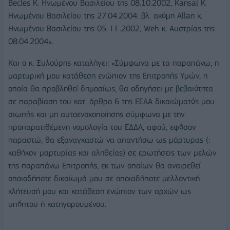
Becles K. Ηνωμένου Βασιλείου της 08.10.2002, Kansal K.
Ηνωμένου Βασιλείου της 27.04.2004. βλ. ακόμη Αllan κ.
Ηνωμένου Βασιλείου της 05. I I .2002, Weh κ. Αυστρίας της
08.04.2004».
Και ο κ. Ξυλούρης καταλήγει: «Σύμφωνα με τα παραπάνω, η
μαρτυρική μου κατάθεση ενώπιον της Επιτροπής Υμών, η
οποία θα προβληθεί δημοσίως, θα οδηγήσει με βεβαιότητα
σε παραβίαση του κατ' άρθρο 6 της ΕΣΔΑ δικαιώματός μου
σιωπής και μη αυτοενοχοποίησης σύμφωνα με την
προπαρατιθέμενη νομολογία του ΕΔΔΑ, αφού, εφόσον
παραστώ, θα εξαναγκαστώ να απαντήσω ως μάρτυρας (:
καθήκον μαρτυρίας και αληθείας) σε ερωτήσεις των μελών
της παραπάνω Επιτροπής, εκ των οποίων θα αναιρεθεί
οποιοδήποτε δικαίωμά μου σε οποιαδήποτε μελλοντική
κλήτευσή μου και κατάθεση ενώπιον των αρχών ως
υπόπτου ή κατηγορουμένου.