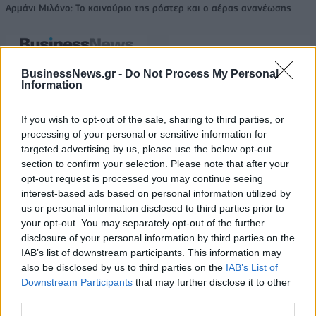
Αρμάνι Μιλάνο: Το καινούριο της ρόστερ και ο αέρας ανανέωσης
Εθνική Κορασίδων: Οι δηλώσεις
BusinessNews.gr -
Do Not Process My Personal
μετά τη νίκη επί της Δανίας και
Όμιλος ΔΕΗ: Νέα συμφωνία για
Information
πριν από τον ημιτελικό με τη
χαρτοφυλάκιο έργων ΑΠΕ άνω
Νορβηγία
των 2 GW σε Πολωνία και
Ουγγαρία
If you wish to opt-out of the sale, sharing to third parties, or
processing of your personal or sensitive information for
targeted advertising by us, please use the below opt-out
section to confirm your selection. Please note that after your
Fourlis: Συμφωνία για την πώληση συμμετοχής στο Sofia South Ring
opt-out request is processed you may continue seeing
Mall έναντι 49,35 εκατ. ευρώ
interest-based ads based on personal information utilized by
us or personal information disclosed to third parties prior to
your opt-out. You may separately opt-out of the further
disclosure of your personal information by third parties on the
ΣΚΑΪ: Ολοκληρώθηκε η θητεία
του Γρηγόρη Δημητριάδη - Ο
IAB’s list of downstream participants. This information may
Χρηματιστήριο Αθηνών:
Γιάννης Αλαφούζος επιστρέφει
also be disclosed by us to third parties on the
IAB’s List of
Εβδομαδιαία άνοδος 1,76%,
στη θέση του CEO
κέρδη 23,31% από τις αρχές
Downstream Participants
that may further disclose it to other
του έτους
third parties.