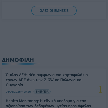
5G παντού, 6G στον ορίζοντα: Πού βρίσκεται η
ΟΛΕΣ ΟΙ ΕΙΔΗΣΕΙΣ
Ελλάδα στη μεγάλη τεχνολογική μετάβαση
08/08/2026 - 10:54
ΤΕΧΝΟΛΟΓΙΑ
ΔΗΜΟΦΙΛΗ
Όμιλος ΔΕΗ: Νέα συμφωνία για χαρτοφυλάκιο
έργων ΑΠΕ άνω των 2 GW σε Πολωνία και
Ουγγαρία
08/08/2026 - 10:26
ΕΝΕΡΓΕΙΑ
Health Monitoring: Η εθνική υποδομή για την
αξιοποίηση των δεδομένων υγείας προς όφελος