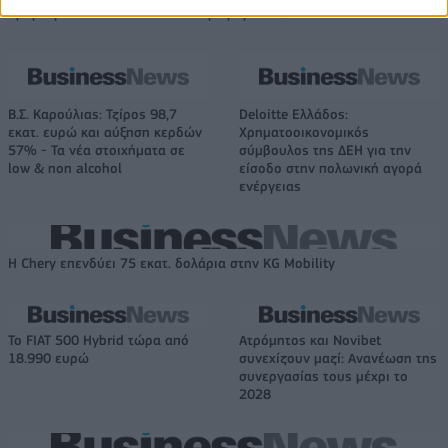
δρόμο για δάνεια έως 5 δισ. σε μικρομεσαίες
Β.Σ. Καρούλιας: Τζίρος 98,7
Deloitte Ελλάδος:
εκατ. ευρώ και αύξηση κερδών
Χρηματοοικονομικός
57% - Τα νέα στοιχήματα σε
σύμβουλος της ΔΕΗ για την
low & non alcohol
είσοδο στην πολωνική αγορά
ενέργειας
Η Chery επενδύει 75 εκατ. δολάρια στην KG Mobility
Το FIAT 500 Hybrid τώρα από
Ατρόμητος και Novibet
18.990 ευρώ
συνεχίζουν μαζί: Ανανέωση της
συνεργασίας τους μέχρι το
2028