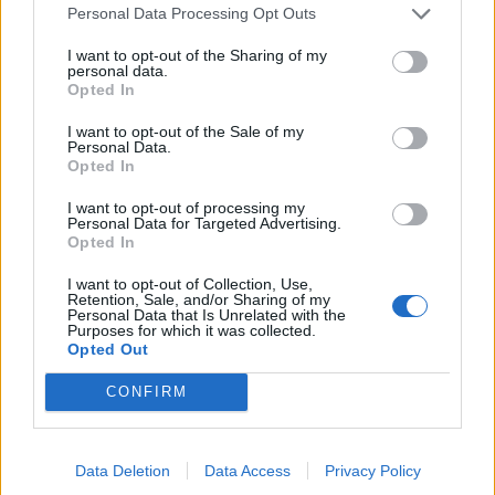
Personal Data Processing Opt Outs
Media: Με ενίσχυση 8 εκατ. ευρώ σε 451 επιχειρήσεις ξεκίνησε το
I want to opt-out of the Sharing of my
πρόγραμμα στήριξης- Κάλυψη εισφορών ΕΔΟΕΑΠ
personal data.
Opted In
I want to opt-out of the Sale of my
Personal Data.
Η Toyota φέρνει νέα γενιά
Σε κινεζική… πολιορκία η
Opted In
μπαταριών για τα υβριδικά της
ευρωπαϊκή
αυτοκινητοβιομηχανία
I want to opt-out of processing my
Personal Data for Targeted Advertising.
Opted In
Νέο Audi A2 e-tron με στόχο την κορυφή της αποδοτικότητας
I want to opt-out of Collection, Use,
Retention, Sale, and/or Sharing of my
Personal Data that Is Unrelated with the
Purposes for which it was collected.
Opted Out
Σασλόγλου: «Ξεχνάμε ό,τι έγινε
Εθνική Κορασίδων: Νίκησε με
και προχωράμε»
74-65 τη Δανία και παίζει
CONFIRM
ημιτελικό με τη Νορβηγία
Data Deletion
Data Access
Privacy Policy
Ελληνική Αναπτυξιακή Τράπεζα: Με «προίκα» 2 δισ. ευρώ ανοίγει