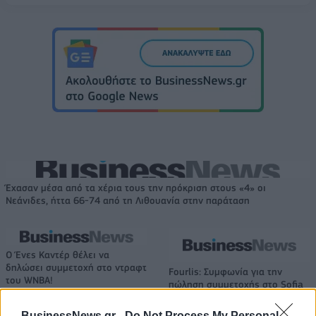
Έχασαν μέσα από τα χέρια τους την πρόκριση στους «4» οι
Νεάνιδες, ήττα 66-74 από τη Λιθουανία στην παράταση
Ο Ένες Καντέρ θέλει να
δηλώσει συμμετοχή στο ντραφτ
Fourlis: Συμφωνία για την
του WNBA!
πώληση συμμετοχής στο Sofia
South Ring Mall έναντι 49,35
εκατ. ευρώ
BusinessNews.gr -
Do Not Process My Personal