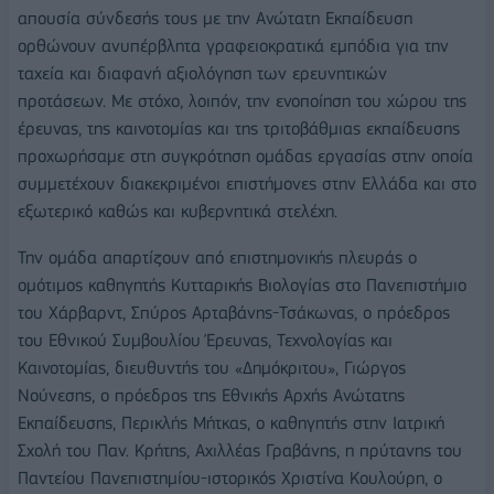
απουσία σύνδεσής τους με την Ανώτατη Εκπαίδευση
ορθώνουν ανυπέρβλητα γραφειοκρατικά εμπόδια για την
ταχεία και διαφανή αξιολόγηση των ερευνητικών
προτάσεων. Με στόχο, λοιπόν, την ενοποίηση του χώρου της
έρευνας, της καινοτομίας και της τριτοβάθμιας εκπαίδευσης
προχωρήσαμε στη συγκρότηση ομάδας εργασίας στην οποία
συμμετέχουν διακεκριμένοι επιστήμονες στην Ελλάδα και στο
εξωτερικό καθώς και κυβερνητικά στελέχη.
Την ομάδα απαρτίζουν από επιστημονικής πλευράς ο
ομότιμος καθηγητής Κυτταρικής Βιολογίας στο Πανεπιστήμιο
του Χάρβαρντ, Σπύρος Αρταβάνης-Τσάκωνας, ο πρόεδρος
του Εθνικού Συμβουλίου Έρευνας, Τεχνολογίας και
Καινοτομίας, διευθυντής του «Δημόκριτου», Γιώργος
Νούνεσης, ο πρόεδρος της Εθνικής Αρχής Ανώτατης
Εκπαίδευσης, Περικλής Μήτκας, ο καθηγητής στην Ιατρική
Σχολή του Παν. Κρήτης, Αχιλλέας Γραβάνης, η πρύτανης του
Παντείου Πανεπιστημίου-ιστορικός Χριστίνα Κουλούρη, ο