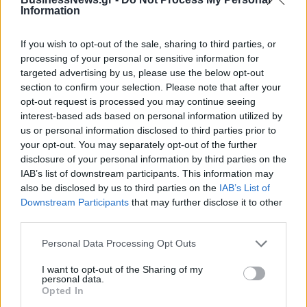
Information
If you wish to opt-out of the sale, sharing to third parties, or
Β.Σ. Καρούλιας: Τζίρος 98,7 εκατ. ευρώ και αύξηση κερδών 57% - Τα
processing of your personal or sensitive information for
νέα στοιχήματα σε low & non alcohol
targeted advertising by us, please use the below opt-out
section to confirm your selection. Please note that after your
opt-out request is processed you may continue seeing
Media: Με ενίσχυση 8 εκατ.
interest-based ads based on personal information utilized by
ευρώ σε 451 επιχειρήσεις
Deloitte Ελλάδος:
us or personal information disclosed to third parties prior to
ξεκίνησε το πρόγραμμα
Χρηματοοικονομικός
your opt-out. You may separately opt-out of the further
στήριξης- Κάλυψη εισφορών
σύμβουλος της ΔΕΗ για την
disclosure of your personal information by third parties on the
ΕΔΟΕΑΠ
είσοδο στην πολωνική αγορά
IAB’s list of downstream participants. This information may
ενέργειας
also be disclosed by us to third parties on the
IAB’s List of
Downstream Participants
that may further disclose it to other
third parties.
IAB Hellas: Νέα Διοικούσα Επιτροπή και νέο Διοικητικό Συμβούλιο -
Πρόεδρος ο Γαληνός Γιαγλής
Personal Data Processing Opt Outs
I want to opt-out of the Sharing of my
personal data.
Opted In
Η Toyota φέρνει νέα γενιά
Σε κινεζική… πολιορκία η