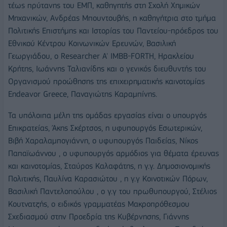
τέως πρύτανης του ΕΜΠ, καθηγητής στη Σχολή Χημικών
Μηχανικών, Ανδρέας Μπουντουβής, η καθηγήτρια στο τμήμα
Πολιτικής Επιστήμης και Ιστορίας του Παντείου-πρόεδρος του
Εθνικού Κέντρου Κοινωνικών Ερευνών, Βασιλική
Γεωργιάδου, ο Researcher A' IMBB-FORTH, Ηρακλείου
Κρήτης, Ιωάννης Ταλιανίδης και ο γενικός διευθυντής του
Οργανισμού προώθησης της επιχειρηματικής καινοτομίας
Endeavor Greece, Παναγιώτης Καραμπίνης.
Τα υπόλοιπα μέλη της ομάδας εργασίας είναι ο υπουργός
Επικρατείας, Άκης Σκέρτσος, η υφυπουργός Εσωτερικών,
Βιβή Χαραλαμπογιάννη, ο υφυπουργός Παιδείας, Νίκος
Παπαϊωάννου , ο υφυπουργός αρμόδιος για θέματα έρευνας
και καινοτομίας, Σταύρος Καλαφάτης, η γ.γ. Δημοσιονομικής
Πολιτικής, Παυλίνα Καρασιώτου , η γ.γ Κοινοτικών Πόρων,
Βασιλική Παντελοπούλου , ο γ.γ του πρωθυπουργού, Στέλιος
Κουτνατζής, ο ειδικός γραμματέας Μακροπρόθεσμου
Σχεδιασμού στην Προεδρία της Κυβέρνησης, Γιάννης