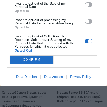
μπαταριών για τα υβριδικά της
ευρωπαϊκή
I want to opt-out of the Sale of my
αυτοκινητοβιομηχανία
Personal Data.
Opted In
I want to opt-out of processing my
Νέο Audi A2 e-tron με στόχο την κορυφή της αποδοτικότητας
Personal Data for Targeted Advertising.
Opted In
I want to opt-out of Collection, Use,
Retention, Sale, and/or Sharing of my
Ευρωπαϊκό Κορασίδων: Άνετη
Γιαννακόπουλος: «Όταν σου
Personal Data that Is Unrelated with the
νίκη της Ελλάδας στην
ρίχνουν μια πέτρα, τους
Purposes for which it was collected.
πρεμιέρα, 78-36 την Ιρλανδία
καταστρέφεις» (vid)
Opted Out
CONFIRM
ΕΛΣΤΑΤ: Στο 3,4% υποχώρησε ο πληθωρισμός τον Ιούλιο
Data Deletion
Data Access
Privacy Policy
Χρηματοδότηση 8 εκατ. ευρώ
Metlen: Ρεκόρ EBITDA στο α'
σε 843 μέσα ενημέρωσης-
εξάμηνο, στα 550 εκατ. ευρώ –
Ξεκίνησε το πενταετές
Καθαρά κέρδη 313 εκατ. ευρώ
πρόγραμμα ενίσχυσης του