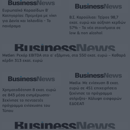
Ευρωπαϊκό Κορασίδων Β'
Κατηγορίας: Πρεμιέρα με νίκη
Β.Σ. Καρούλιας: Τζίρος 98,7
για Δανία και Ισλανδία - Το
εκατ. ευρώ και αύξηση κερδών
πανόραμα
57% - Τα νέα στοιχήματα σε
low & non alcohol
Metlen: Ρεκόρ EBITDA στο α' εξάμηνο, στα 550 εκατ. ευρώ – Καθαρά
κέρδη 313 εκατ. ευρώ
Media: Με ενίσχυση 8 εκατ.
ευρώ σε 451 επιχειρήσεις
Χρηματοδότηση 8 εκατ. ευρώ
ξεκίνησε το πρόγραμμα
σε 843 μέσα ενημέρωσης-
στήριξης- Κάλυψη εισφορών
Ξεκίνησε το πενταετές
ΕΔΟΕΑΠ
πρόγραμμα ενίσχυσης του
Τύπου