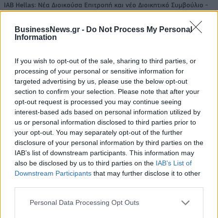
IAB Hellas: Νέα Διοικούσα Επιτροπή και νέο Διοικητικό Συμβούλιο -
Πρόεδρος ο Γαληνός Γιαγλής
BusinessNews.gr -
Do Not Process My Personal
Information
Νέο Audi A2 e-tron με στόχο
Η Chery επενδύει 75 εκατ.
την κορυφή της
δολάρια στην KG Mobility
If you wish to opt-out of the sale, sharing to third parties, or
αποδοτικότητας
processing of your personal or sensitive information for
targeted advertising by us, please use the below opt-out
section to confirm your selection. Please note that after your
opt-out request is processed you may continue seeing
Το FIAT 500 Hybrid τώρα από 18.990 ευρώ
interest-based ads based on personal information utilized by
us or personal information disclosed to third parties prior to
your opt-out. You may separately opt-out of the further
disclosure of your personal information by third parties on the
Ουκρανία: Με Μίχαϊλιουκ και
Πάρκερ: «Όνειρό μου να
Λεν κόντρα στην Ελλάδα
κατακτήσω το ΝΒΑ Europe με τη
IAB’s list of downstream participants. This information may
Βιλερμπάν» - Η διευκρινιστική
also be disclosed by us to third parties on the
IAB’s List of
ανάρτηση που έκανε
Downstream Participants
that may further disclose it to other
third parties.
Personal Data Processing Opt Outs
HELLENiQ ENERGY: Κέρδη 393 εκατ. ευρώ στο α' εξάμηνο – Στα 734
εκατ. ευρώ τα EBITDA