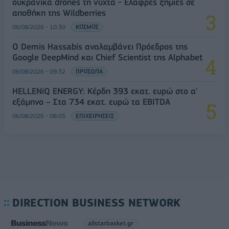
ουκρανικά drones τη νύχτα - Ελαφρές ζημιές σε
αποθήκη της Wildberries
06/08/2026 - 10:30
ΚΟΣΜΟΣ
Ο Demis Hassabis αναλαμβάνει Πρόεδρος της
Google DeepMind και Chief Scientist της Alphabet
06/08/2026 - 09:32
ΠΡΟΣΩΠΑ
HELLENiQ ENERGY: Κέρδη 393 εκατ. ευρώ στο α'
εξάμηνο – Στα 734 εκατ. ευρώ τα EBITDA
06/08/2026 - 08:05
ΕΠΙΧΕΙΡΗΣΕΙΣ
DIRECTION BUSINESS NETWORK
allstarbasket.gr