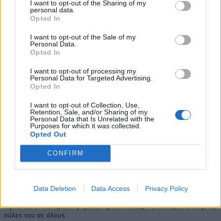
I want to opt-out of the Sharing of my
personal data.
Opted In
I want to opt-out of the Sale of my
Personal Data.
Viohalco: Αυξημένος κατά 14%
ΥΠΕΘΟΟ: Νέες επενδύσεις 1
Opted In
ο τζίρος στο α' εξάμηνο, στα 4,3
δισ. ευρώ ως το 2028 για την
δισ. ευρώ – Στα 446 εκατ. ευρώ
Ενέργεια
I want to opt-out of processing my
τα EBITDA
Personal Data for Targeted Advertising.
Opted In
I want to opt-out of Collection, Use,
Retention, Sale, and/or Sharing of my
Η συμφωνία Arval-Athlon αναδιαμορφώνει την αγορά leasing
Personal Data that Is Unrelated with the
Purposes for which it was collected.
Opted Out
VW: Η δύσκολη εξίσωση της
18η συνεχόμενη χρονιά για τον
CONFIRM
αναδιάρθρωσης
ΟΤΕ στη διεθνή σειρά δεικτών
FTSE4Good
Data Deletion
Data Access
Privacy Policy
Alpha Bank: Για πρώτη φορά το Αρχαίο Θέατρο Επιδαύρου άνοιξε τις
πύλες του σε όλους