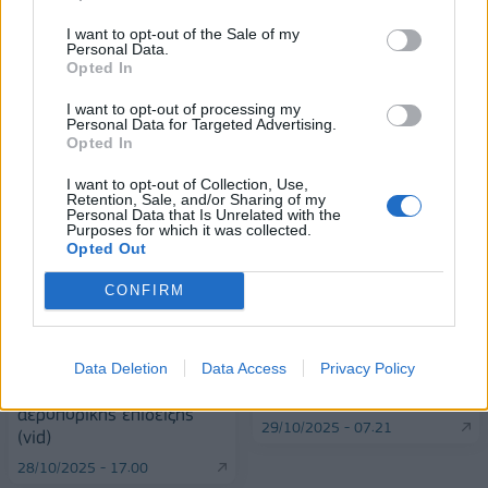
Stoiximan: «Πού ήσουν;» στις μεγάλες στιγμές του Ολυμπιακού
I want to opt-out of the Sale of my
Personal Data.
Opted In
I want to opt-out of processing my
Personal Data for Targeted Advertising.
ΠΕΡΙΣΣΌΤΕΡΑ ΣΕ ΑΥΤΉ ΤΗΝ ΚΑΤΗΓΟΡΊΑ
Opted In
I want to opt-out of Collection, Use,
Retention, Sale, and/or Sharing of my
Personal Data that Is Unrelated with the
Purposes for which it was collected.
Opted Out
CONFIRM
Συνομιλία μέσω
Συνεδριάζει το υπουργικό
ασυρμάτου του Κων.
συμβούλιο, υπό τον
Τασούλα με βετεράνο
Data Deletion
Data Access
Privacy Policy
πρωθυπουργό - η ατζέντα
πιλότο την ώρα της
των θεμάτων
αεροπορικής επίδειξης
29/10/2025 - 07:21
(vid)
28/10/2025 - 17:00