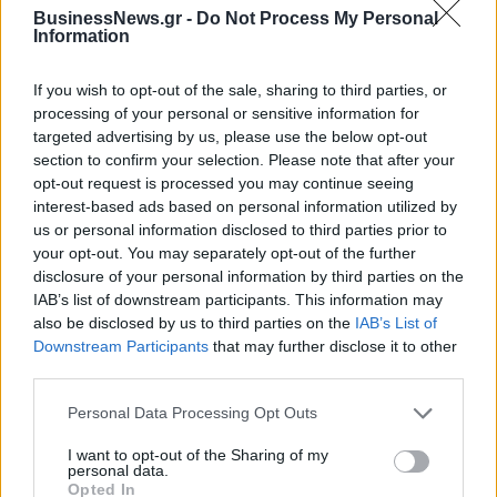
BusinessNews.gr -
Do Not Process My Personal
Information
Coca-Cola HBC: Άνοδος 11,4%
Cenergy Holdings: Άνοδος 45%
στα καθαρά κέρδη του α΄
στα καθαρά κέρδη του α΄
εξαμήνου – Στα 524,4 εκατ.
εξαμήνου, στα 138 εκατ. ευρώ
If you wish to opt-out of the sale, sharing to third parties, or
ευρώ
processing of your personal or sensitive information for
targeted advertising by us, please use the below opt-out
section to confirm your selection. Please note that after your
Η συμφωνία Arval-Athlon αναδιαμορφώνει την αγορά leasing
opt-out request is processed you may continue seeing
interest-based ads based on personal information utilized by
us or personal information disclosed to third parties prior to
your opt-out. You may separately opt-out of the further
VW: Η δύσκολη εξίσωση της
Alpha Bank: Για πρώτη φορά το
disclosure of your personal information by third parties on the
αναδιάρθρωσης
Αρχαίο Θέατρο Επιδαύρου
IAB’s list of downstream participants. This information may
άνοιξε τις πύλες του σε όλους
also be disclosed by us to third parties on the
IAB’s List of
Downstream Participants
that may further disclose it to other
third parties.
ESG Report 2025: Πώς η ΑΒ Βασιλόπουλος μετατρέπει τη
βιωσιμότητα σε καθημερινή πράξη
Personal Data Processing Opt Outs
I want to opt-out of the Sharing of my
personal data.
Opted In