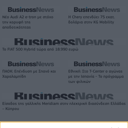
Νέο Audi A2 e-tron με στόχο
Η Chery επενδύει 75 εκατ.
την κορυφή της
δολάρια στην KG Mobility
αποδοτικότητας
Το FIAT 500 Hybrid τώρα από 18.990 ευρώ
ΠΑΟΚ: Επένδυση με Σπανό και
Εθνική: Στο T-Center ο αγώνας
Χαραλαμπίδη
με την Ισπανία - Το πρόγραμμα
των φιλικών
Είσοδος της γαλλικής Meridiam στην ηλεκτρική διασύνδεση Ελλάδας
– Κύπρου