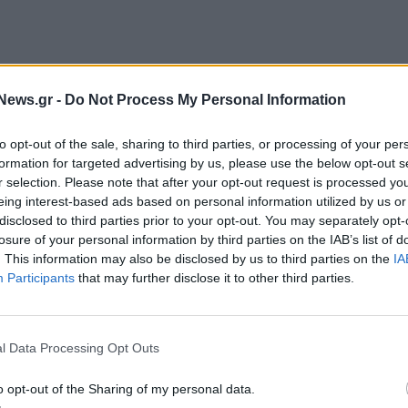
ον κ. Γερουλάνο την ανάγκη που υπάρχει για
News.gr -
Do Not Process My Personal Information
, κοινωνική και κλιματική δικαιοσύνη.
to opt-out of the sale, sharing to third parties, or processing of your per
έρνηση της Νέας Δημοκρατίας. Κάθε ώρα που
formation for targeted advertising by us, please use the below opt-out s
r selection. Please note that after your opt-out request is processed y
 κερκόπορτα στον λαϊκισμό, στη μισαλλοδοξία και στην
eing interest-based ads based on personal information utilized by us or
πως «Γι' αυτόν ακριβώς τον λόγο νομίζω ότι το
disclosed to third parties prior to your opt-out. You may separately opt-
ουμε εποχή. Και αυτό, πιστεύω ότι θα αποτυπωθεί
losure of your personal information by third parties on the IAB’s list of
. This information may also be disclosed by us to third parties on the
IA
.
Participants
that may further disclose it to other third parties.
l Data Processing Opt Outs
o opt-out of the Sharing of my personal data.
ΣΥΝΑΝΤΗΣΗ