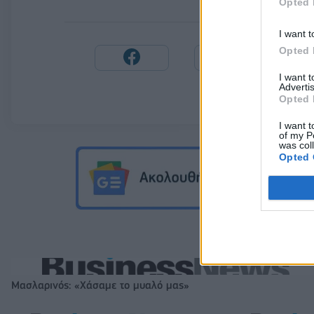
Opted 
I want t
Opted 
I want 
Advertis
Opted 
I want t
of my P
was col
Opted 
Μασλαρινός: «Χάσαμε το μυαλό μας»