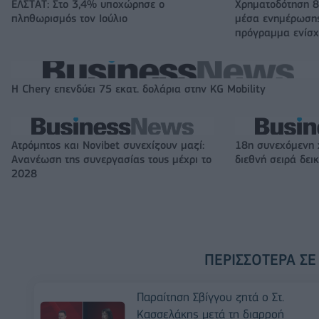
ΕΛΣΤΑΤ: Στο 3,4% υποχώρησε ο
Χρηματοδότηση 8
πληθωρισμός τον Ιούλιο
μέσα ενημέρωσης
πρόγραμμα ενίσχ
Η Chery επενδύει 75 εκατ. δολάρια στην KG Mobility
Ατρόμητος και Novibet συνεχίζουν μαζί:
18η συνεχόμενη 
Ανανέωση της συνεργασίας τους μέχρι το
διεθνή σειρά δε
2028
ΠΕΡΙΣΣΌΤΕΡΑ ΣΕ
Παραίτηση Σβίγγου ζητά ο Στ.
Κασσελάκης μετά τη διαρροή