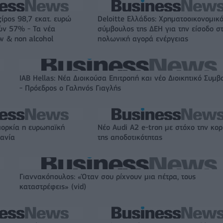
ζίρος 98,7 εκατ. ευρώ
Deloitte Ελλάδος: Χρηματοοικονομικ
ών 57% - Τα νέα
σύμβουλος της ΔΕΗ για την είσοδο σ
w & non alcohol
πολωνική αγορά ενέργειας
IAB Hellas: Νέα Διοικούσα Επιτροπή και νέο Διοικητικό Συμβ
- Πρόεδρος ο Γαληνός Γιαγλής
ιορκία η ευρωπαϊκή
Νέο Audi A2 e-tron με στόχο την κο
χανία
της αποδοτικότητας
Γιαννακόπουλος: «Όταν σου ρίχνουν μια πέτρα, τους
καταστρέφεις» (vid)