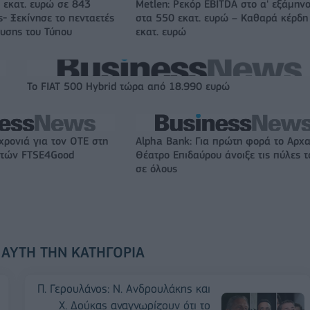
 εκατ. ευρώ σε 843
Metlen: Ρεκόρ EBITDA στο α' εξάμηνο
- Ξεκίνησε το πενταετές
στα 550 εκατ. ευρώ – Καθαρά κέρδη
υσης του Τύπου
εκατ. ευρώ
Το FIAT 500 Hybrid τώρα από 18.990 ευρώ
χρονιά για τον ΟΤΕ στη
Alpha Bank: Για πρώτη φορά το Αρχα
ικτών FTSE4Good
Θέατρο Επιδαύρου άνοιξε τις πύλες τ
σε όλους
 ΑΥΤΉ ΤΗΝ ΚΑΤΗΓΟΡΊΑ
Π. Γερουλάνος: Ν. Ανδρουλάκης και
Χ. Δούκας αναγνωρίζουν ότι το