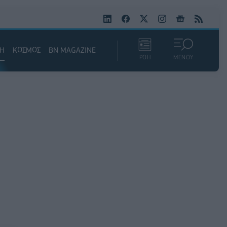
ΚΗ
ΚΟΣΜΟΣ
BN MAGAZINE
ΡΟΗ
ΜΕΝΟΥ