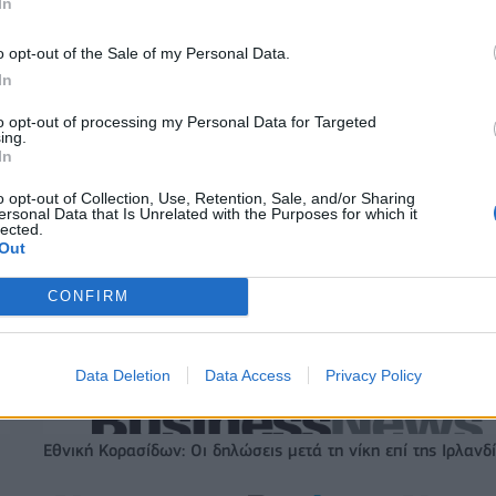
In
o opt-out of the Sale of my Personal Data.
In
to opt-out of processing my Personal Data for Targeted
ing.
In
o opt-out of Collection, Use, Retention, Sale, and/or Sharing
ersonal Data that Is Unrelated with the Purposes for which it
lected.
Out
CONFIRM
Data Deletion
Data Access
Privacy Policy
Εθνική Κορασίδων: Οι δηλώσεις μετά τη νίκη επί της Ιρλανδ