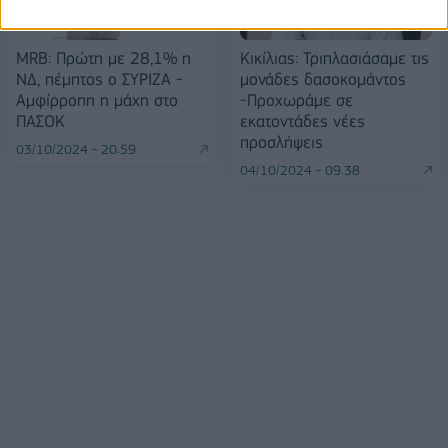
MRB: Πρώτη με 28,1% η
Κικίλιας: Τριπλασιάσαμε τις
ΝΔ, πέμπτος ο ΣΥΡΙΖΑ -
μονάδες δασοκομάντος
Αμφίρροπη η μάχη στο
-Προχωράμε σε
ΠΑΣΟΚ
εκατοντάδες νέες
προσλήψεις
03/10/2024 - 20:59
04/10/2024 - 09:38