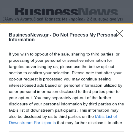
Ελληνική Αναπτυξιακή Τράπεζα: Με «προίκα» 2 δισ. ευρώ ανοίγει
δρόμο για δάνεια έως 5 δισ. σε μικρομεσαίες
BusinessNews.gr -
Do Not Process My Personal
Information
If you wish to opt-out of the sale, sharing to third parties, or
Β.Σ. Καρούλιας: Τζίρος 98,7
Deloitte Ελλάδος:
εκατ. ευρώ και αύξηση κερδών
Χρηματοοικονομικός
processing of your personal or sensitive information for
57% - Τα νέα στοιχήματα σε
σύμβουλος της ΔΕΗ για την
targeted advertising by us, please use the below opt-out
low & non alcohol
είσοδο στην πολωνική αγορά
section to confirm your selection. Please note that after your
ενέργειας
opt-out request is processed you may continue seeing
interest-based ads based on personal information utilized by
us or personal information disclosed to third parties prior to
your opt-out. You may separately opt-out of the further
Η Chery επενδύει 75 εκατ. δολάρια στην KG Mobility
disclosure of your personal information by third parties on the
IAB’s list of downstream participants. This information may
also be disclosed by us to third parties on the
IAB’s List of
Το FIAT 500 Hybrid τώρα από
Ατρόμητος και Novibet
Downstream Participants
that may further disclose it to other
18.990 ευρώ
συνεχίζουν μαζί: Ανανέωση της
third parties.
συνεργασίας τους μέχρι το