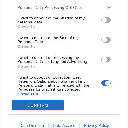
2028
Personal Data Processing Opt Outs
I want to opt-out of the Sharing of my
personal data.
18η συνεχόμενη χρονιά για τον ΟΤΕ στη διεθνή σειρά δεικτών
Opted In
FTSE4Good
I want to opt-out of the Sale of my
Personal Data.
Opted In
Alpha Bank: Για πρώτη φορά το Αρχαίο Θέατρο Επιδαύρου άνοιξε τις
I want to opt-out of processing my
πύλες του σε όλους
Personal Data for Targeted Advertising.
Opted In
I want to opt-out of Collection, Use,
Retention, Sale, and/or Sharing of my
Personal Data that Is Unrelated with the
Purposes for which it was collected.
ΠΕΡΙΣΣΌΤΕΡΑ ΣΕ ΑΥΤΉ ΤΗΝ ΚΑΤΗΓΟΡΊΑ
Opted Out
CONFIRM
Data Deletion
Data Access
Privacy Policy