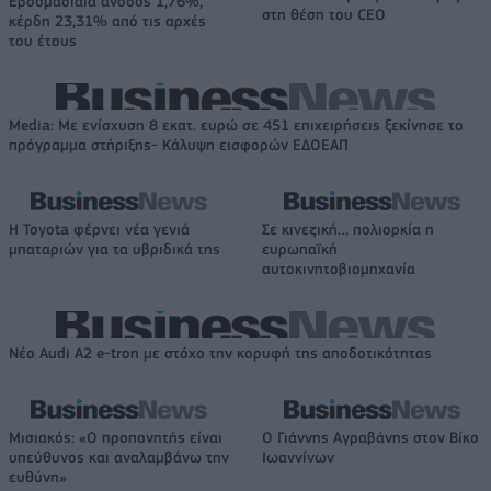
Εβδομαδιαία άνοδος 1,76%,
στη θέση του CEO
κέρδη 23,31% από τις αρχές
του έτους
Media: Με ενίσχυση 8 εκατ. ευρώ σε 451 επιχειρήσεις ξεκίνησε το
πρόγραμμα στήριξης- Κάλυψη εισφορών ΕΔΟΕΑΠ
Η Toyota φέρνει νέα γενιά
Σε κινεζική… πολιορκία η
μπαταριών για τα υβριδικά της
ευρωπαϊκή
αυτοκινητοβιομηχανία
Νέο Audi A2 e-tron με στόχο την κορυφή της αποδοτικότητας
Μισιακός: «Ο προπονητής είναι
Ο Γιάννης Αγραβάνης στον Βίκο
υπεύθυνος και αναλαμβάνω την
Ιωαννίνων
ευθύνη»