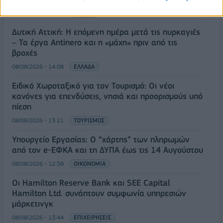
08/08/2026 - 14:30
ΕΛΛΑΔΑ
Δυτική Αττική: Η επόμενη ημέρα μετά τις πυρκαγιές
– Τα έργα Antinero και η «μάχη» πριν από τις
βροχές
08/08/2026 - 14:08
ΕΛΛΑΔΑ
Ειδικό Χωροταξικό για τον Τουρισμό: Οι νέοι
κανόνες για επενδύσεις, νησιά και προορισμούς υπό
πίεση
08/08/2026 - 13:21
ΤΟΥΡΙΣΜΟΣ
Υπουργείο Εργασίας: Ο “χάρτης” των πληρωμών
από τον e-ΕΦΚΑ και τη ΔΥΠΑ έως τις 14 Αυγούστου
08/08/2026 - 12:58
ΟΙΚΟΝΟΜΙΑ
Οι Hamilton Reserve Bank και SEE Capital
Hamilton Ltd. συνάπτουν συμφωνία υπηρεσιών
μάρκετινγκ
08/08/2026 - 13:44
ΕΠΙΧΕΙΡΗΣΕΙΣ