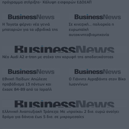
πρόγραμμα στήριξης- Κάλυψη εισφορών ΕΔΟΕΑΠ
Η Toyota φέρνει νέα γενιά
Σε κινεζική… πολιορκία η
μπαταριών για τα υβριδικά της
ευρωπαϊκή
αυτοκινητοβιομηχανία
Νέο Audi A2 e-tron με στόχο την κορυφή της αποδοτικότητας
Εθνική Παίδων: Απώλεσε
Ο Γιάννης Αγραβάνης στον Βίκο
προβάδισμα 13 πόντων και
Ιωαννίνων
έχασε 84-89 από το Ισραήλ
Ελληνική Αναπτυξιακή Τράπεζα: Με «προίκα» 2 δισ. ευρώ ανοίγει
δρόμο για δάνεια έως 5 δισ. σε μικρομεσαίες