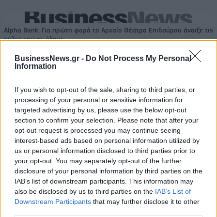
Alpha Bank: Για πρώτη φορά το Αρχαίο Θέατρο Επιδαύρου άνοιξε τις
πύλες του σε όλους
BusinessNews.gr -
Do Not Process My Personal
Information
If you wish to opt-out of the sale, sharing to third parties, or
ΠΕΡΙΣΣΌΤΕΡΑ ΣΕ ΑΥΤΉ ΤΗΝ ΚΑΤΗΓΟΡΊΑ
processing of your personal or sensitive information for
targeted advertising by us, please use the below opt-out
section to confirm your selection. Please note that after your
opt-out request is processed you may continue seeing
interest-based ads based on personal information utilized by
us or personal information disclosed to third parties prior to
your opt-out. You may separately opt-out of the further
disclosure of your personal information by third parties on the
IAB’s list of downstream participants. This information may
also be disclosed by us to third parties on the
IAB’s List of
Ο Γ. Φλωρίδης
Π.Γ. ΣΥΡΙΖΑ: Έκπτωτος ο
Downstream Participants
that may further disclose it to other
συναντήθηκε με τον
Στέφανος Κασσελάκης
third parties.
πρέσβη της Δημοκρατίας