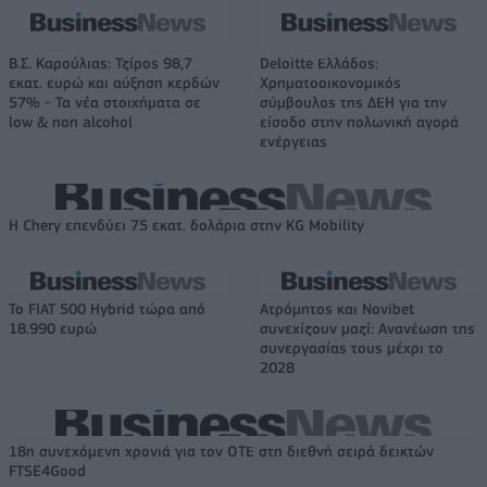
Β.Σ. Καρούλιας: Τζίρος 98,7
Deloitte Ελλάδος:
εκατ. ευρώ και αύξηση κερδών
Χρηματοοικονομικός
57% - Τα νέα στοιχήματα σε
σύμβουλος της ΔΕΗ για την
low & non alcohol
είσοδο στην πολωνική αγορά
ενέργειας
Η Chery επενδύει 75 εκατ. δολάρια στην KG Mobility
Το FIAT 500 Hybrid τώρα από
Ατρόμητος και Novibet
18.990 ευρώ
συνεχίζουν μαζί: Ανανέωση της
συνεργασίας τους μέχρι το
2028
18η συνεχόμενη χρονιά για τον ΟΤΕ στη διεθνή σειρά δεικτών
FTSE4Good