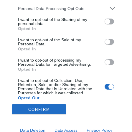
13/09/2024 - 08:24
του Ιράκ
Personal Data Processing Opt Outs
12/09/2024 - 14:45
I want to opt-out of the Sharing of my
personal data.
Opted In
I want to opt-out of the Sale of my
Personal Data.
Opted In
I want to opt-out of processing my
Personal Data for Targeted Advertising.
Opted In
I want to opt-out of Collection, Use,
Retention, Sale, and/or Sharing of my
Personal Data that Is Unrelated with the
Purposes for which it was collected.
ΡΟΗ ΕΙΔΗΣΕΩΝ
Opted Out
CONFIRM
Κορυφώνεται η έξοδος του Αυγούστου – Πάνω από
56.000 επιβάτες αναχωρούν σήμερα από τα
Data Deletion
Data Access
Privacy Policy
λιμάνια της Αττικής