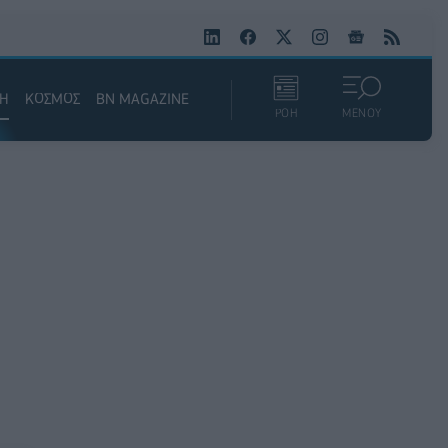
ΚΗ
ΚΟΣΜΟΣ
BN MAGAZINE
ΡΟΗ
ΜΕΝΟΥ