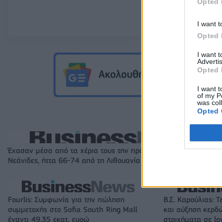
Opted 
I want t
Opted 
I want 
Advertis
Opted 
I want t
of my P
was col
Opted 
Έχασαν μέσα από τα χέρια τους την πρόκριση στους «4» οι
Νεάνιδες, ήττα 66-74 από τη Λιθουανία στην παράταση
Fourlis: Συμφωνία για την πώληση
Β.Σ. Καρούλιας: Τ
συμμετοχής στο Sofia South Ring Mall
και αύξηση κερδ
έναντι 49,35 εκατ. ευρώ
στοιχήματα σε lo