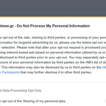
εις στελεχών, που φέρεται να διεκδικούν την
News.gr -
Do Not Process My Personal Information
ν οι εσωκομματικές εκλογές.
to opt-out of the sale, sharing to third parties, or processing of your per
μως ο Νίκος Ανδρουλάκης, με ομιλία του οποίου θα
formation for targeted advertising by us, please use the below opt-out s
r selection. Please note that after your opt-out request is processed y
eing interest-based ads based on personal information utilized by us or
disclosed to third parties prior to your opt-out. You may separately opt-
losure of your personal information by third parties on the IAB’s list of
. This information may also be disclosed by us to third parties on the
IA
Participants
that may further disclose it to other third parties.
l Data Processing Opt Outs
o opt-out of the Sharing of my personal data.