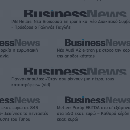
IAB Hellas: Νέα Διοικούσα Επιτροπή και νέο Διοικητικό Συμβ
- Πρόεδρος ο Γαληνός Γιαγλής
ιορκία η ευρωπαϊκή
Νέο Audi A2 e-tron με στόχο την κο
χανία
της αποδοτικότητας
Γιαννακόπουλος: «Όταν σου ρίχνουν μια πέτρα, τους
καταστρέφεις» (vid)
 εκατ. ευρώ σε 843
Metlen: Ρεκόρ EBITDA στο α' εξάμηνο
- Ξεκίνησε το πενταετές
στα 550 εκατ. ευρώ – Καθαρά κέρδη
υσης του Τύπου
εκατ. ευρώ