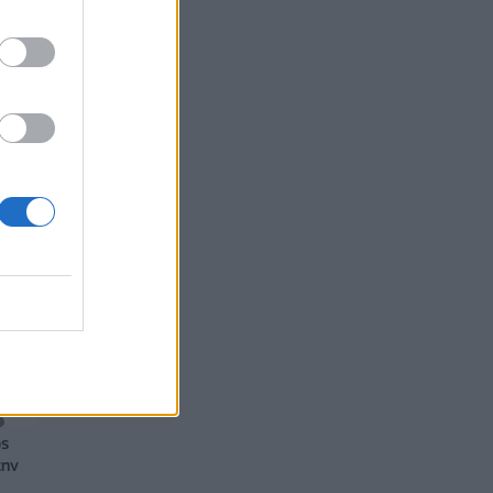
ός
την