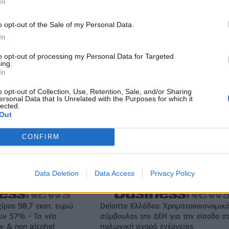
In
o opt-out of the Sale of my Personal Data.
In
to opt-out of processing my Personal Data for Targeted
ing.
In
o opt-out of Collection, Use, Retention, Sale, and/or Sharing
ersonal Data that Is Unrelated with the Purposes for which it
lected.
Out
CONFIRM
Ο Ένες Καντέρ θέλει να δηλώσει συμμετοχή στο ντραφτ του
WNBA!
Data Deletion
Data Access
Privacy Policy
ζίρος 98,7 εκατ. ευρώ
Deloitte Ελλάδος: Χρηματοοικονομικ
ών 57% - Τα νέα
σύμβουλος της ΔΕΗ για την είσοδο σ
w & non alcohol
πολωνική αγορά ενέργειας