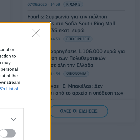
07/08/2026 - 14:58
ΚΟΣΜΟΣ
Fourlis: Συμφωνία για την πώληση
συμμετοχής στο Sofia South Ring Mall
έναντι 49,35 εκατ. ευρώ
07/08/2026 - 14:39
ΕΠΙΧΕΙΡΗΣΕΙΣ
sonal or
ΥΠΠΟ: Επιχορηγήσεις 1.106.000 ευρώ για
ection to
την ενίσχυση των Πολυθεματικών
ou may
Φεστιβάλ σε όλη την Ελλάδα
 personal
07/08/2026 - 14:34
ΟΙΚΟΝΟΜΙΑ
out of the
 downstream
Άρειος Πάγος- Ε. Μπακέλας: Δεν
B’s List of
ανασύρεται από το αρχείο η υπόθεση των
υποκλοπών
07/08/2026 - 14:11
ΕΛΛΑΔΑ
ΟΛΕΣ ΟΙ ΕΙΔΗΣΕΙΣ
Σαουδική Αραβία, Τουρκία και Πακιστάν
υπογράφουν κοινή αμυντική συμφωνία
07/08/2026 - 13:47
ΚΟΣΜΟΣ