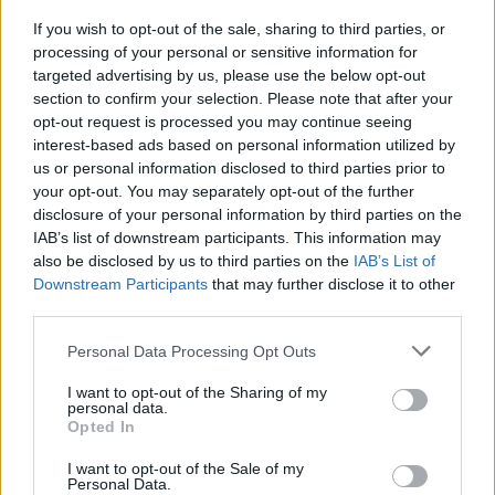
If you wish to opt-out of the sale, sharing to third parties, or
processing of your personal or sensitive information for
targeted advertising by us, please use the below opt-out
section to confirm your selection. Please note that after your
opt-out request is processed you may continue seeing
interest-based ads based on personal information utilized by
Ευρωεκλογές 2024: Στο
us or personal information disclosed to third parties prior to
32,9% η συμμετοχή μέχρι
Ευρωεκλογές 2024:
your opt-out. You may separately opt-out of the further
τις 17:30
Αποτελέσματα ΥΠΕΣ στο
disclosure of your personal information by third parties on the
67%: ΝΔ 27,7%, ΣΥΡΙΖΑ
09/06/2024 - 18:56
IAB’s list of downstream participants. This information may
14,8%, ΠΑΣΟΚ 13,04%
also be disclosed by us to third parties on the
IAB’s List of
Downstream Participants
that may further disclose it to other
09/06/2024 - 21:26
third parties.
Personal Data Processing Opt Outs
I want to opt-out of the Sharing of my
personal data.
Opted In
I want to opt-out of the Sale of my
Personal Data.