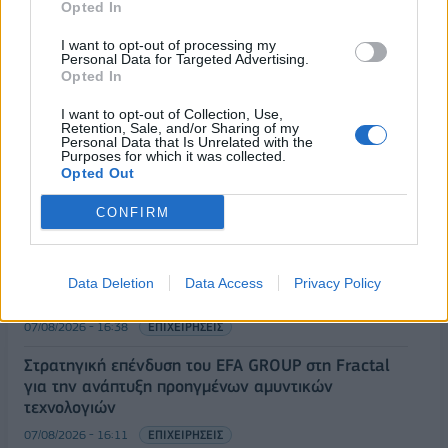
Opted In
I want to opt-out of processing my
Personal Data for Targeted Advertising.
Opted In
ΡΟΗ ΕΙΔΗΣΕΩΝ
I want to opt-out of Collection, Use,
Retention, Sale, and/or Sharing of my
Personal Data that Is Unrelated with the
Purposes for which it was collected.
ΥΠΑΑΤ: Επιπλέον 12,5 εκατ. ευρώ στις Περιφέρειες
Opted Out
για την ενίσχυση της βιοασφάλειας
CONFIRM
07/08/2026 - 17:02
ΟΙΚΟΝΟΜΙΑ
Deloitte Ελλάδος: Χρηματοοικονομικός σύμβουλος
της ΔΕΗ για την είσοδο στην πολωνική αγορά
Data Deletion
Data Access
Privacy Policy
ενέργειας
07/08/2026 - 16:38
ΕΠΙΧΕΙΡΗΣΕΙΣ
Στρατηγική επένδυση του EFA GROUP στη Fractal
για την ανάπτυξη προηγμένων αμυντικών
τεχνολογιών
07/08/2026 - 16:11
ΕΠΙΧΕΙΡΗΣΕΙΣ