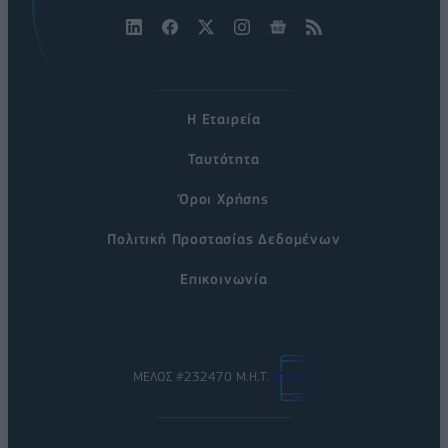
Η Εταιρεία
Ταυτότητα
Όροι Χρήσης
Πολιτική Προστασίας Δεδομένων
Επικοινωνία
ΜΕΛΟΣ #232470 Μ.Η.Τ.