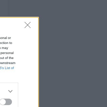
sonal or
ection to
ou may
 personal
out of the
 downstream
B’s List of