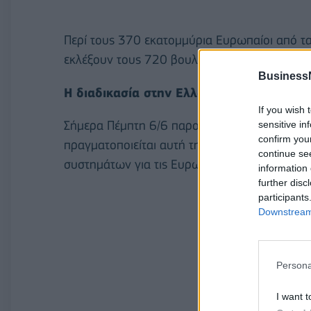
Περί τους 370 εκατομμύρια Ευρωπαίοι από τα 
εκλέξουν τους 720 βουλευτές της 10ης νομο
Business
Η διαδικασία στην Ελλάδα
If you wish 
Σήμερα Πέμπτη 6/6 παρουσία της πολιτικής η
sensitive in
confirm you
πραγματοποιείται αυτή τη στιγμή στο υπουργε
continue se
συστημάτων για τις Ευρωεκλογές της 9ης Ιου
information 
further disc
participants
Downstream 
Persona
I want t