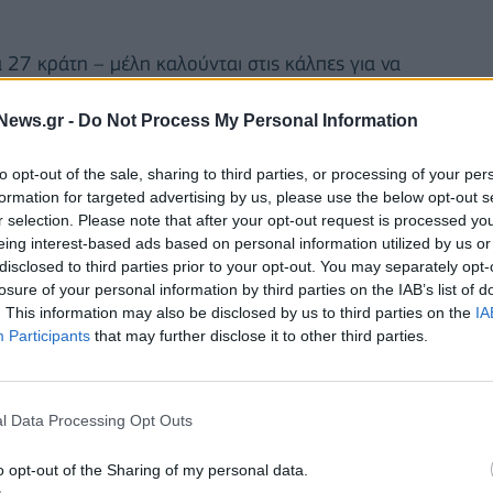
27 κράτη – μέλη καλούνται στις κάλπες για να
θετικής περιόδου του Ευρωπαϊκού Κοινοβουλίου.
News.gr -
Do Not Process My Personal Information
to opt-out of the sale, sharing to third parties, or processing of your per
γεσίας και των εκπροσώπων της SingularLogic,
formation for targeted advertising by us, please use the below opt-out s
r selection. Please note that after your opt-out request is processed y
ίο Εσωτερικών η τελική γενική δοκιμή των
eing interest-based ads based on personal information utilized by us or
νίου 2024.
disclosed to third parties prior to your opt-out. You may separately opt-
losure of your personal information by third parties on the IAB’s list of
. This information may also be disclosed by us to third parties on the
IA
Participants
that may further disclose it to other third parties.
l Data Processing Opt Outs
o opt-out of the Sharing of my personal data.