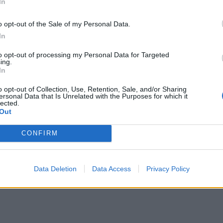
In
o opt-out of the Sale of my Personal Data.
In
to opt-out of processing my Personal Data for Targeted
ing.
 ήδη από σήμερα 6/6 στην Ολλανδία, ενώ στην
In
ις 9/6.
o opt-out of Collection, Use, Retention, Sale, and/or Sharing
ersonal Data that Is Unrelated with the Purposes for which it
lected.
στυνομίας ανακοινώθηκε ότι για την καλύτερη
Out
λογών, τα Γραφεία Ταυτοτήτων και τα Γραφεία
όλη τη χώρα, θα λειτουργήσουν, πέραν του
CONFIRM
Data Deletion
Data Access
Privacy Policy
πιστολικής ψήφου – Θα στηθούν 237 εκλογικά