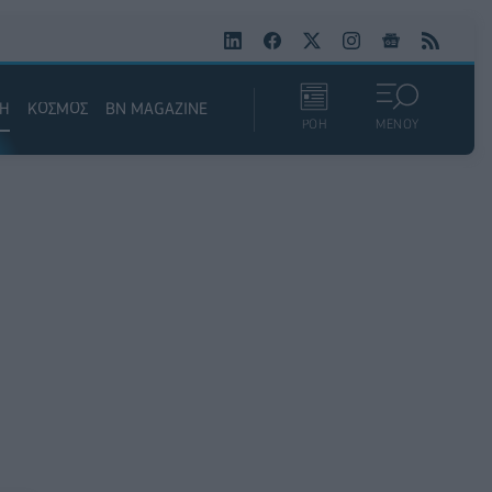
ΚΗ
ΚΟΣΜΟΣ
BN MAGAZINE
ΡΟΗ
ΜΕΝΟΥ